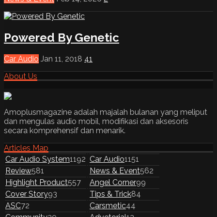
Powered By Genetic
Car Audio
Jan 11, 2018
41
About Us
Amoplusmagazine adalah majalah bulanan yang meliput
dan mengulas audio mobil, modifikasi dan aksesoris
secara komprehensif dan menarik.
Articles Map
Car Audio System
1192
Car Audio
1151
Review
581
News & Event
562
Highlight Product
557
Angel Corner
99
Cover Story
93
Tips & Trick
84
ASC
72
Carsmetic
44