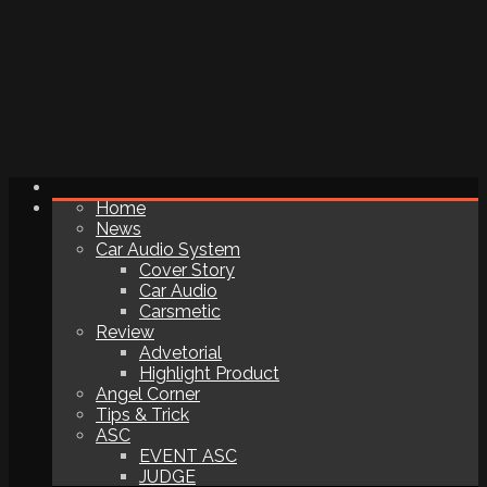
Home
News
Car Audio System
Cover Story
Car Audio
Carsmetic
Review
Advetorial
Highlight Product
Angel Corner
Tips & Trick
ASC
EVENT ASC
JUDGE