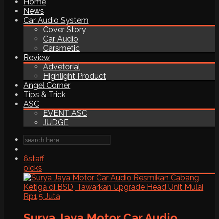
Home
News
Car Audio System
Cover Story
Car Audio
Carsmetic
Review
Advetorial
Highlight Product
Angel Corner
Tips & Trick
ASC
EVENT ASC
JUDGE
6
staff
picks
Surya Jaya Motor Car Audio