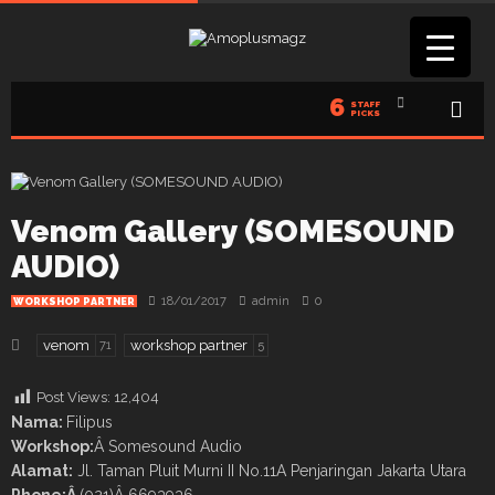
6
STAFF
PICKS
Venom Gallery (SOMESOUND
AUDIO)
18/01/2017
admin
0
WORKSHOP PARTNER
venom
workshop partner
71
5
Post Views:
12,404
Nama:
Filipus
Workshop:
Â Somesound Audio
Alamat:
Jl. Taman Pluit Murni II No.11A Penjaringan Jakarta Utara
Phone:Â
(021)Â 6693936