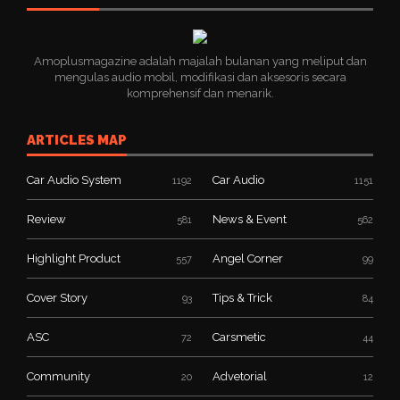
Amoplusmagazine adalah majalah bulanan yang meliput dan
mengulas audio mobil, modifikasi dan aksesoris secara
komprehensif dan menarik.
ARTICLES MAP
Car Audio System
Car Audio
1192
1151
Review
News & Event
581
562
Highlight Product
Angel Corner
557
99
Cover Story
Tips & Trick
93
84
ASC
Carsmetic
72
44
Community
Advetorial
20
12