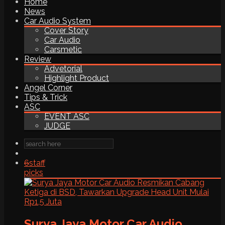
Home
News
Car Audio System
Cover Story
Car Audio
Carsmetic
Review
Advetorial
Highlight Product
Angel Corner
Tips & Trick
ASC
EVENT ASC
JUDGE
6
staff
picks
Surya Jaya Motor Car Audio