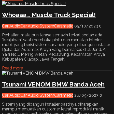
Whoaaa… Muscle Truck Special!
Car Audio
Car Audio System
Carsmetic
05/10/2023
0
Perhatian mata pun terasa semakin terikat seolah ada
“keajaiban” saat membuka pintu dan menatap interior
mobil yang berisi sistem car audio yang dibangun installer
Djaka dari Automax Kroya yang bermarkas di Jl. Jend. A.
Yani No.1, Mering Wetan, Kedawung, Kecamatan Kroya,
Kabupaten Cilacap, Jawa Tengah.
Read more
Tsunami VENOM BMW Banda Aceh
Car Audio
Car Audio System
Carsmetic
26/09/2023
0
Sistem yang dibangun installer pastinya diharapkan
mampu memuaskan customer lewat reproduksi musik
yang tersimak lebih jernih yang meningkatkan experience