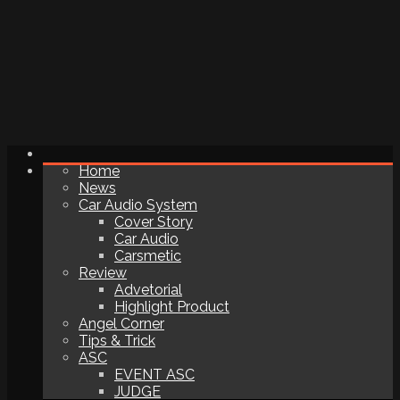
Home
News
Car Audio System
Cover Story
Car Audio
Carsmetic
Review
Advetorial
Highlight Product
Angel Corner
Tips & Trick
ASC
EVENT ASC
JUDGE