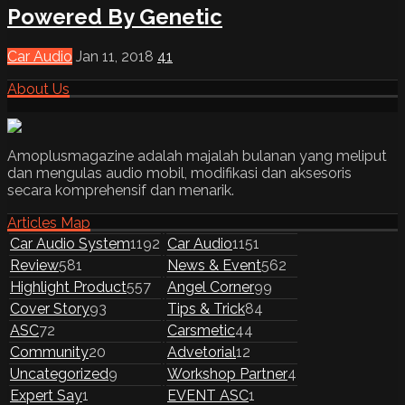
Powered By Genetic
Car Audio
Jan 11, 2018
41
About Us
Amoplusmagazine adalah majalah bulanan yang meliput
dan mengulas audio mobil, modifikasi dan aksesoris
secara komprehensif dan menarik.
Articles Map
Car Audio System
1192
Car Audio
1151
Review
581
News & Event
562
Highlight Product
557
Angel Corner
99
Cover Story
93
Tips & Trick
84
ASC
72
Carsmetic
44
Community
20
Advetorial
12
Uncategorized
9
Workshop Partner
4
Expert Say
1
EVENT ASC
1