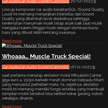
Car Audio
Car Audio System
Carsmetic
20/12/2023
0
Line up komponen car audio beraliranSQL (Sound Quality
Loud) ini memang menjanjikan intensitas dari Sound
Quality yang ditambah level desibelnya sehingga
kenikmatan menyimak musik tetap asyik baik saat musik
mengalun kalem hingga musik dengan dominasi bunyi
bass yang dibuat lebih kencang suaranya.
Read more
Whoaaa… Muscle Truck Special!
Car Audio
Car Audio System
Carsmetic
16/11/2023
0
saat pertama menatap eksterior mobil Mitsubishi Canter
giga euro 4, 150ps berkelir merah dominan berpadu hitam
yang menyedot perhatian mata. Ya, sejatinya, eksterior
mobil ini memang memiliki fungsi estetika yang membuat
tampilan mobil tersebut bisa terlihat kekar, garang, kokoh,
sekaligus dinamis.
Read more