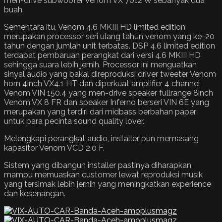
men-drive subwoofer Venom VX 7012 W sebanyak dua
buah.
Sementara itu, Venom 4.6 MKIII HD limited edition
merupakan processor seri ulang tahun venom yang ke-20
tahun dengan jumlah unit terbatas. DSP 4.6 limited edition
terdapat pembaruan perangkat dari versi 4.6 MKIII HD
sehingga suara lebih jernih. Processor ini menguatkan
sinyal audio yang bakal direproduksi driver tweeter Venom
horn 4inch VX4.1 HT dan diperkuat amplifier 4 channel
Venom VIN 150.4 yang men-drive speaker fullrange 8inch
Venom VX 8 FR dan speaker Inferno berseri VIN 6E yang
merupakan yang terdiri dari midbass berbahan paper
untuk para pecinta sound quality lover.
Melengkapi perangkat audio, installer pun memasang
kapasitor Venom VCD 2.0 F.
Sistem yang dibangun installer pastinya diharapkan
mampu memuaskan customer lewat reproduksi musik
yang tersimak lebih jernih yang meningkatkan experience
dan kesenangan.