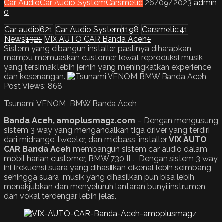
Car Audio
Car Audio System
Carsmetic
26/09/2023
admin
0
Car audio
621
Car Audio System
1198
Carsmetic
41
News
1321
VIX AUTO CAR Banda Aceh
1
Sistem yang dibangun installer pastinya diharapkan
mampu memuaskan customer lewat reproduksi musik
yang tersimak lebih jernih yang meningkatkan experience
dan kesenangan.
Post Views:
868
Tsunami VENOM BMW Banda Aceh
Banda Aceh, amoplusmagz.com
– Dengan mengusung
sistem 3 way yang mengandalkan tiga driver yang terdiri
dari midrange, tweeter, dan midbass, installer
VIX AUTO
CAR Banda Aceh
membangun sistem car audio dalam
mobil harian customer, BMW 730 IL. Dengan sistem 3 way
ini frekuensi suara yang dihasilkan dikenal lebih seimbang
sehingga suara musik yang dihasilkan pun bisa lebih
menakjubkan dan menyeluruh lantaran bunyi instrumen
dan vokal terdengar lebih jelas.