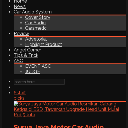
Home
News
Car Audio System
Cover Story
Car Audio
Carsmetic
Review
Advetorial
Highlight Product
Angel Corner
Tips & Trick
ASC
EVENT ASC
JUDGE
6
staff
picks
Surya Jaya Motor Car Audio