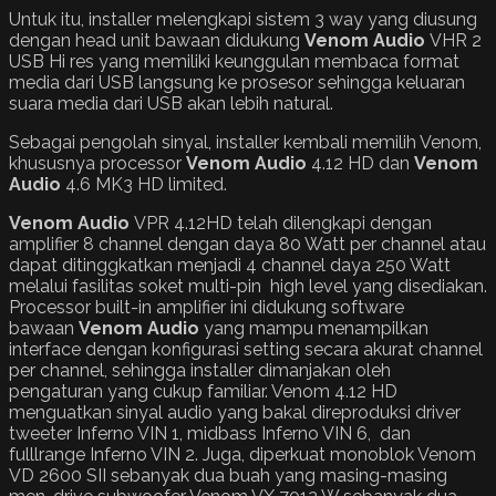
Untuk itu, installer melengkapi sistem 3 way yang diusung
dengan head unit bawaan didukung
Venom
Audio
VHR 2
USB Hi res yang memiliki keunggulan membaca format
media dari USB langsung ke prosesor sehingga keluaran
suara media dari USB akan lebih natural.
Sebagai pengolah sinyal, installer kembali memilih Venom,
khususnya processor
Venom
Audio
4.12 HD dan
Venom
Audio
4.6 MK3 HD limited.
Venom
Audio
VPR 4.12HD telah dilengkapi dengan
amplifier 8 channel dengan daya 80 Watt per channel atau
dapat ditinggkatkan menjadi 4 channel daya 250 Watt
melalui fasilitas soket multi-pin high level yang disediakan.
Processor built-in amplifier ini didukung software
bawaan
Venom Audio
yang mampu menampilkan
interface dengan konfigurasi setting secara akurat channel
per channel, sehingga installer dimanjakan oleh
pengaturan yang cukup familiar. Venom 4.12 HD
menguatkan sinyal audio yang bakal direproduksi driver
tweeter Inferno VIN 1, midbass Inferno VIN 6, dan
fulllrange Inferno VIN 2. Juga, diperkuat monoblok Venom
VD 2600 SII sebanyak dua buah yang masing-masing