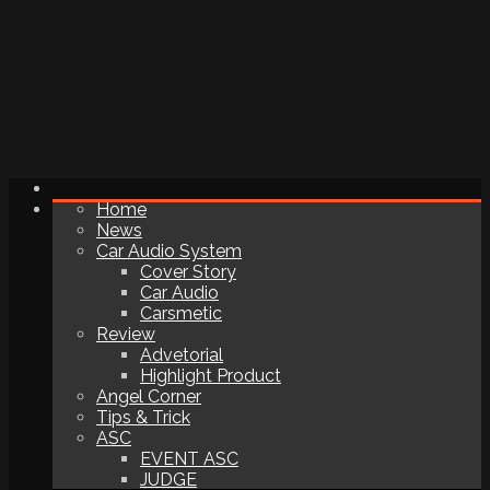
Home
News
Car Audio System
Cover Story
Car Audio
Carsmetic
Review
Advetorial
Highlight Product
Angel Corner
Tips & Trick
ASC
EVENT ASC
JUDGE