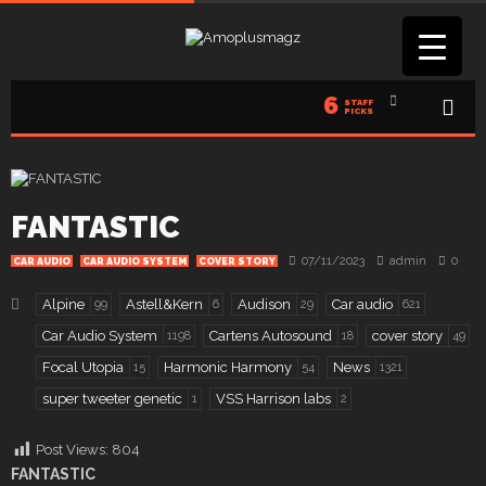
6
STAFF
PICKS
FANTASTIC
07/11/2023
admin
0
CAR AUDIO
CAR AUDIO SYSTEM
COVER STORY
Alpine
Astell&Kern
Audison
Car audio
99
6
29
621
Car Audio System
Cartens Autosound
cover story
1198
18
49
Focal Utopia
Harmonic Harmony
News
15
54
1321
super tweeter genetic
VSS Harrison labs
1
2
Post Views:
804
FANTASTIC