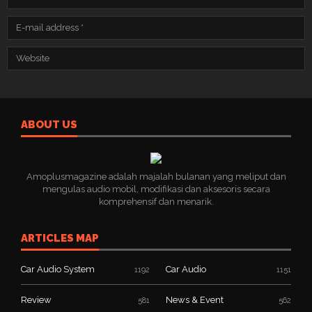
ABOUT US
Amoplusmagazine adalah majalah bulanan yang meliput dan
mengulas audio mobil, modifikasi dan aksesoris secara
komprehensif dan menarik.
ARTICLES MAP
Car Audio System
Car Audio
1192
1151
Review
News & Event
581
562