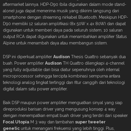
aftermarket lainnya. HDP-D90 (bila digunakan dalam mode stand-
alone) juga dapat menerima musik yang dikirim langsung dari
smartphone dengan streaming nirkabel Bluetooth. Meskipun HDP-
D90 memiliki 12 saluran amplifikasi (8x 50W x 4x 80W) dan dapat
digunakan untuk memberi daya pada seluruh sistem, 10 saluran
output RCA dapat digunakan untuk menambahkan amplifier Status
Alpine untuk menambah daya atau membangun sistem.
DSP ini diperkuat amplifier
Audison
Thesis Quattro sebanyak dua
buah. Power amplifier
Audison
TH Quattro dilengkapi 4-channel
yang fully adjustable dan bisa diatur sepenuhnya oleh internal
microprocessor sehingga tercipta kombinasi sempurna antara
teknologi analog tingkat tertinggi dan fitur canggih dari teknologi
digital dalam satu power amplifier.
Baik DSP maupun power amplifier menguatkan sinyal yang siap
direproduksi barisan driver yang mengusung konsep 4 way
dengan menempatkan empat buah driver yang terdiri dari speaker
Focal Utopia
M 3 way dan tambahan
super tweeter
genetic
untuk menangani frekuensi yang lebih tinggi. Plus,