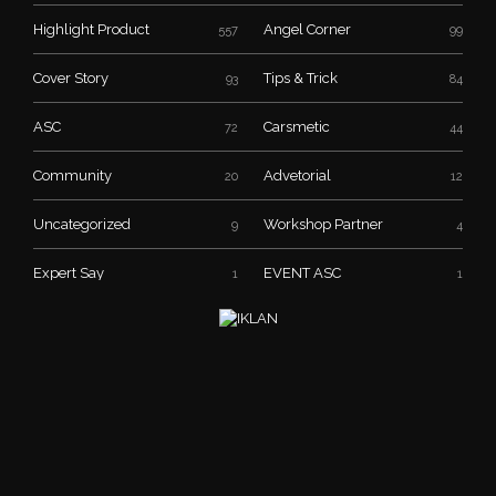
Highlight Product
Angel Corner
557
99
Cover Story
Tips & Trick
93
84
ASC
Carsmetic
72
44
Community
Advetorial
20
12
Uncategorized
Workshop Partner
9
4
Expert Say
EVENT ASC
1
1