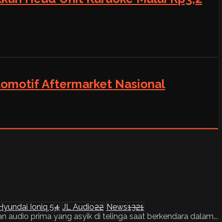
tomotif Aftermarket Nasional
Hyundai Ioniq 5
4
JL Audio
22
News
1321
audio prima yang asyik di telinga saat berkendara dalam...