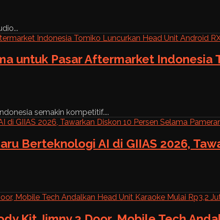
dio...
ama untuk Pasar Aftermarket Indonesia
ndonesia semakin kompetitif....
aru Berteknologi AI di GIIAS 2026, Ta
ody Kit Jimny 3 Door, Mobile Tech And