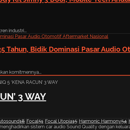
n industri...
5 Tahun, Bidik Dominasi Pasar Audio O
skan komitmennya...
CUN’ 3 WAY
utosound
18
Focal
51
Focal Utopia
15
Harmonic Harmony
54
enghadirkan sistem car audio Sound Quality dengan keluaran 