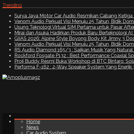
Trending
Surya Jaya Motor Car Audio Resmikan Cabang Ketiga 
Venom Audio Perkuat Visi Menuju 25 Tahun, Bidik Dom
Usung Teknologi Virtual SIM Pertama untuk Pasar Aft
Mirai dan Asuka Hadirkan Produk Baru Berteknologi A
GIIAS 2026: Alpine Style Boyong Body Kit Jimny 3 Do
Venom Audio Perkuat Visi Menuju 25 Tahun, Bidik Dom
RS Audio Diamond 165/3 : Sajikan Musik Yang Natural
Rockford Fosgate P132 : Best Performance Coaxial S
Proji Buddy Resmi Buka Workshop di BTC Bintaro: Solu
Performa F-162 : 2-Way Speaker System Yang Enerjik
Home
News
Car Audio System