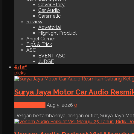
Cover Story
Car Audio
Carsmetic
Review
Advetorial
Highlight Product
Angel Corner
Tips & Trick
ASC
EVENT ASC
JUDGE
6
staff
picks
Surya Jaya Motor Car Audio Resmi
News & Event
Aug 5, 2026
0
Dengan bertambahnya jaringan outlet, Surya Jaya Moto