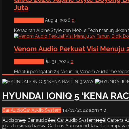
Juta
News & Event
Aug 4, 2026
0
Kehadiran Alpine Style dan Mobile Tech menunjukkan tre
Venom Audio Perkuat Visi Menuju 2
News & Event
Jul 31, 2026
0
Melalui peringatan 24 tahun ini, Venom Audio menega
HYUNDAI IONIQ 5 ‘KENA RA
Car Audio
Car Audio System
14/11/2022
admin
0
Audison
29
Car audio
621
Car Audio System
1198
Cartens A
jelas tersimak bahwa Cartens Autosound Jakarta berupaya m