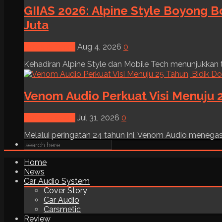
GIIAS 2026: Alpine Style Boyong B
Juta
News & Event
Aug 4, 2026
0
Kehadiran Alpine Style dan Mobile Tech menunjukkan tre
Venom Audio Perkuat Visi Menuju 2
News & Event
Jul 31, 2026
0
Melalui peringatan 24 tahun ini, Venom Audio menega
Home
News
Car Audio System
Cover Story
Car Audio
Carsmetic
Review