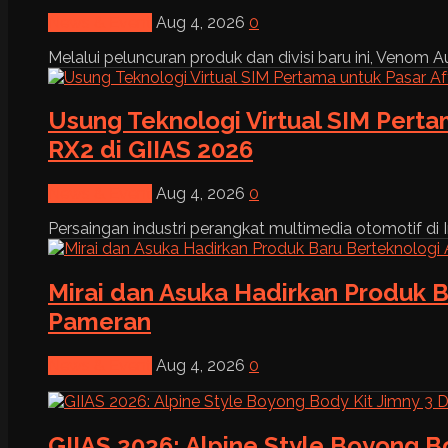
News & Event
Aug 4, 2026
0
Melalui peluncuran produk dan divisi baru ini, Venom Au
Usung Teknologi Virtual SIM Pert
RX2 di GIIAS 2026
News & Event
Aug 4, 2026
0
Persaingan industri perangkat multimedia otomotif di I
Mirai dan Asuka Hadirkan Produk B
Pameran
News & Event
Aug 4, 2026
0
GIIAS 2026: Alpine Style Boyong B