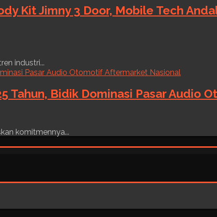
ody Kit Jimny 3 Door, Mobile Tech And
n industri...
5 Tahun, Bidik Dominasi Pasar Audio O
skan komitmennya...