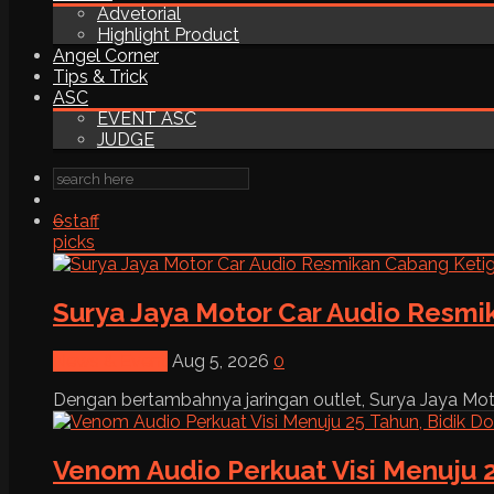
Advetorial
Highlight Product
Angel Corner
Tips & Trick
ASC
EVENT ASC
JUDGE
6
staff
picks
Surya Jaya Motor Car Audio Resmi
News & Event
Aug 5, 2026
0
Dengan bertambahnya jaringan outlet, Surya Jaya Moto
Venom Audio Perkuat Visi Menuju 2