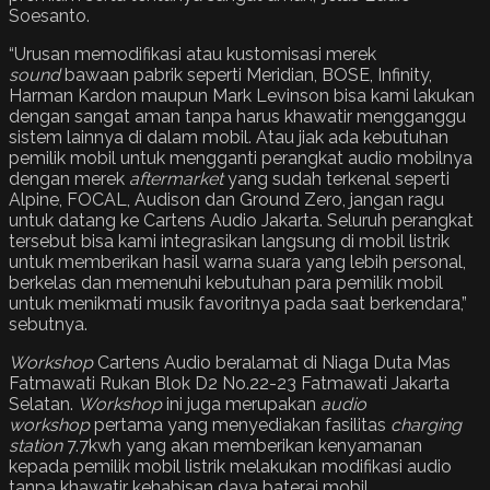
Soesanto.
“Urusan memodifikasi atau kustomisasi merek
sound
bawaan pabrik seperti Meridian, BOSE, Infinity,
Harman Kardon maupun Mark Levinson bisa kami lakukan
dengan sangat aman tanpa harus khawatir mengganggu
sistem lainnya di dalam mobil. Atau jiak ada kebutuhan
pemilik mobil untuk mengganti perangkat audio mobilnya
dengan merek
aftermarket
yang sudah terkenal seperti
Alpine, FOCAL, Audison dan Ground Zero, jangan ragu
untuk datang ke Cartens Audio Jakarta. Seluruh perangkat
tersebut bisa kami integrasikan langsung di mobil listrik
untuk memberikan hasil warna suara yang lebih personal,
berkelas dan memenuhi kebutuhan para pemilik mobil
untuk menikmati musik favoritnya pada saat berkendara,”
sebutnya.
Workshop
Cartens Audio beralamat di Niaga Duta Mas
Fatmawati Rukan Blok D2 No.22-23 Fatmawati Jakarta
Selatan.
Workshop
ini juga merupakan
audio
workshop
pertama yang menyediakan fasilitas
charging
station
7.7kwh yang akan memberikan kenyamanan
kepada pemilik mobil listrik melakukan modifikasi audio
tanpa khawatir kehabisan daya baterai mobil.