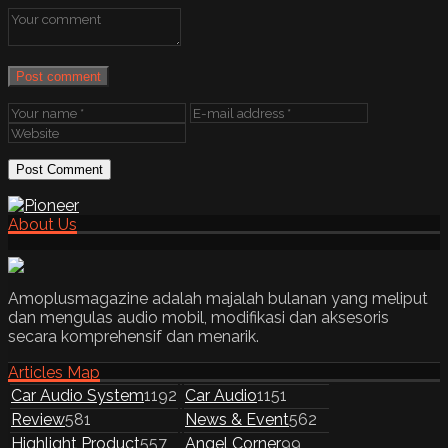
Post comment
About Us
Amoplusmagazine adalah majalah bulanan yang meliput
dan mengulas audio mobil, modifikasi dan aksesoris
secara komprehensif dan menarik.
Articles Map
Car Audio System
1192
Car Audio
1151
Review
581
News & Event
562
Highlight Product
557
Angel Corner
99