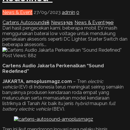
News & Event
27/09/2023
admin
0
Cartens Autosound
18
News
1321
News & Event
390
Dari hasil pengecekan kami, beberapa mobil EV masih
menggunakan baterai low voltage untuk mendukung
pemakaian aksesoris seperti DC Lighter, Starter Switch dan
beberapa aksesoris...
Post Views:
882
Cartens Audio Jakarta Perkenalkan “Sound
Redefined”
JAKARTA
, amoplusmagz.com
– Tren
electric
vehicle
(EV) di Indonesia terus meningkat seiring semakin
banyaknya produsen kendaraan roda empat yang
meluncurkan serta memasarkan model kendaraan
listriknya di Tanah Air, baik itu jenis
hybrid
maupun
full
battery electric vehicle
(BEV).
Tren ini ikut mendorong inovasi para pelaku bisnis