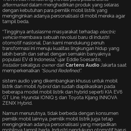
aftermarket
dalam menghadirkan produk yang selaras
dengan kebutuhan para pemilik mobil listrik yang
menginginkan adanya personalisasi di mobil mereka agar
tampil beda.
“Tingginya antusiasme masyarakat terhadap
electric
vehicle
membawa sebuah revolusi baru di industri
otomotif nasional. Dan kami mendukung penuh
transformasi ini menuju kualitas lingkungan hidup yang
lebih bersih dan sehat dengan semakin banyaknya
populasi EV di Indonesia,” ujar Eddie Soesanto,
Installer
sekaligus
owner
dari
Cartens Audio
Jakarta saat
memperkenalkan
“Sound Redefined
”.
sistem audio yang dikembangkan khusus untuk mobil
listrik dan mobil
hybrid
dan sudah diaplikasikan pada
beberapa model mobil listrik dan hybrid seperti KIA EV6
GT Line, Hyundai IONIQ 5 dan Toyota Kijang INNOVA
ZENIX Hybrid.
Namun menurutnya, tidak berbeda dengan konsumen
pemilik mobil lainnya, pemilik mobil listrik juga tetap
menginginkan adanya personalisasi yang menjadikan
mobilnya tampil beda. Industri pendukung otomotif harus