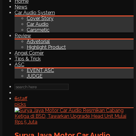
Home
News
Car Audio System
Cover Story
Car Audio
Carsmetic
Review
Advetorial
Highlight Product
Angel Corner
Tips & Trick
ASC
EVENT ASC
JUDGE
6
staff
picks
Surya Jaya Motor Car Audio