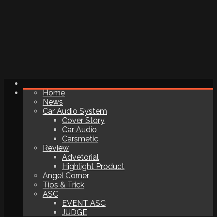
Home
News
Car Audio System
Cover Story
Car Audio
Carsmetic
Review
Advetorial
Highlight Product
Angel Corner
Tips & Trick
ASC
EVENT ASC
JUDGE