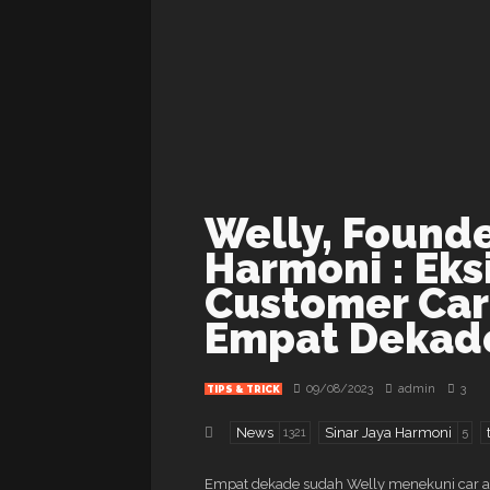
Welly, Founde
Harmoni : Eks
Customer Car
Empat Dekad
09/08/2023
admin
3
TIPS & TRICK
News
Sinar Jaya Harmoni
1321
5
Empat dekade sudah Welly menekuni car aud