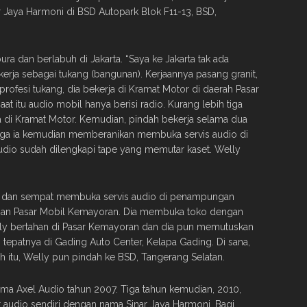
r Jaya Harmoni di BSD Autopark Blok F11-13, BSD,
a dan berlabuh di Jakarta. “Saya ke Jakarta tak ada
a kerja sebagai tukang (bangunan). Kerjaannya pasang granit,
rofesi tukang, dia bekerja di Kramat Motor di daerah Pasar
t itu audio mobil hanya berisi radio. Kurang lebih tiga
a di Kramat Motor. Kemudian, pindah bekerja selama dua
gga ia kemudian memberanikan membuka servis audio di
audio sudah dilengkapi tape yang memutar kaset. Welly
96 dan sempat membuka servis audio di penampungan
asan Pasar Mobil Kemayoran. Dia membuka toko dengan
ly bertahan di Pasar Kemayoran dan dia pun memutuskan
tepatnya di Gading Auto Center, Kelapa Gading. Di sana,
h itu, Welly pun pindah ke BSD, Tangerang Selatan.
ma Axel Audio tahun 2007. Tiga tahun kemudian, 2010,
audio sendiri dengan nama Sinar Jaya Harmoni. Bagi