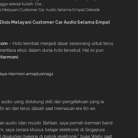
a selesai kuliah. Dia...
Eksis Melayani Customer Car Audio Selama Empat
com
– Hobi kembali menjadi dasar seseorang untuk terus
antiasa eksis dalam dunia hobi tersebut. Hal ini pun
 Harmoni
.
ar audio yang didukung skill dan pengetahuan yang ia
80-an dan terus diasah saat memasuki era 80-an.
gan audio (dan musik). Bahkan, saya pernah bermain band
am, saya secara khusus belajar elektronik di Singapura
isalurkan bekerja di pabrik elektronik,” buka Welly saat