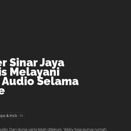
r Sinar Jaya
is Melayani
 Audio Selama
e
tips & trick
82
io. Dari dunia yang telah ditekuni, Welly bisa punya rumah,