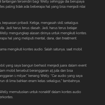
tantangan tersendiri bagi Welly sehingga dia berupaya
es paling tidak ada beberapa hal yang bisa menjadi nilai
kepuasan pribadi. Ketiga, mengasah skill sekaligus
a. Jadi harus terus diasah. Jadi, harus terus belajar.
 Welly mengungkap alasan dirinya untuk mengikuti kontes.
rapa hal yang meliputi mental, dana, dan treatment.
lama mengikuti kontes audio. Salah satunya, saat mobil
obil yang saya bangun berhasil menjadi juara dalam event
lam mobil tersebut beranggaran 45 juta dan bisa
nggaran 1 milyar,” kenang Welly. “Car audio yang saya
run di lima bahkan enam kelas sekaligus,” tambahnya.
Welly memutuskan untuk nonaktif dalam kontes audio
erkontes.