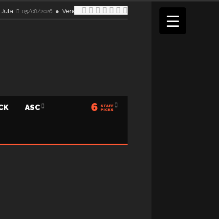
 Juta
Venom Audio Perkuat Visi Menuju 25 Tahun, Bidik Do
05/08/2026
6
ICK
ASC
STAFF
PICKS