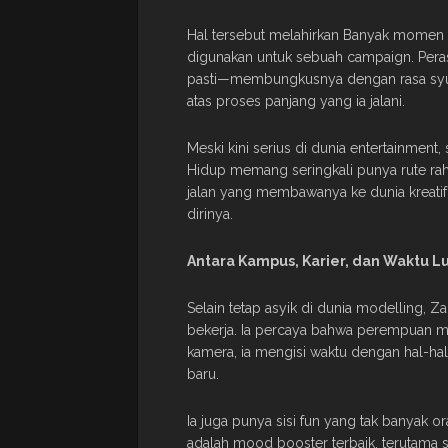
Hal tersebut melahirkan Banyak momen ta
digunakan untuk sebuah campaign. Peras
pasti—membungkusnya dengan rasa syukur.
atas proses panjang yang ia jalani.
Meski kini serius di dunia entertainment,
Hidup memang seringkali punya rute raha
jalan yang membawanya ke dunia kreatif 
dirinya.
Antara Kampus, Karier, dan Waktu L
Selain tetap asyik di dunia modelling, Z
bekerja. Ia percaya bahwa perempuan mo
kamera, ia mengisi waktu dengan hal-hal 
baru.
Ia juga punya sisi fun yang tak banyak o
adalah mood booster terbaik, terutama 