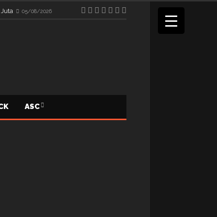
 Juta
05/08/2026
ICK
ASC