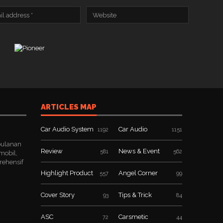
ARTICLES MAP
Car Audio System
Car Audio
1192
1151
bulanan
Review
News & Event
581
562
mobil,
rehensif
Highlight Product
Angel Corner
557
99
Cover Story
Tips & Trick
93
84
ASC
Carsmetic
72
44