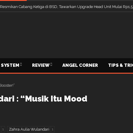
 Resmikan Cabang Ketiga di BSD, Tawarkan Upgrade Head Unit Mulai Rp1,5
 SYSTEM
REVIEW
ANGEL CORNER
TIPS & TR
ari : “Musik Itu Mood
Zahra Aulia Wulandari
1
1