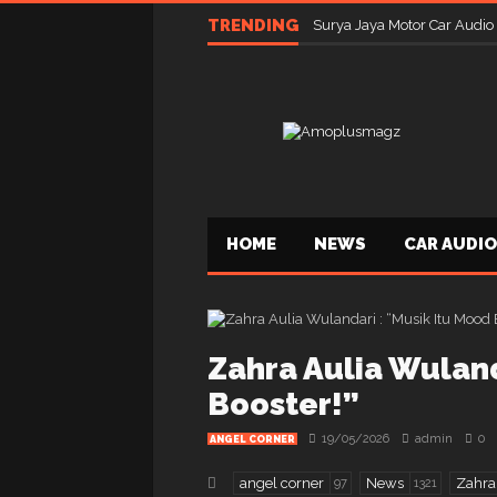
TRENDING
Surya Jaya Motor Car Audio
HOME
NEWS
CAR AUDIO
Zahra Aulia Wuland
Booster!”
19/05/2026
admin
0
ANGEL CORNER
angel corner
News
Zahra
97
1321