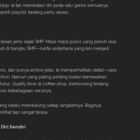
dup. Ia tak membatasi diri pada satu genre semuanya
erti playlist, kadang perlu variasi.
lawan jenis sejak SMP. Masa-masa polos yang penuh rasa
adi di bangku SMP—cerita sederhana yang kini menjadi
moris, dan punya ambisi jelas. Ia memperhatikan detail—cara
arfum. Namun yang paling penting bukan kemewahan,
tulus. Quality time di coffee shop, berbincang tentang
nisi kebahagiaan versinya.
 yang selalu mendukung setiap langkahnya. Baginya,
lihat tapi sangat terasa.
Diri Sendiri