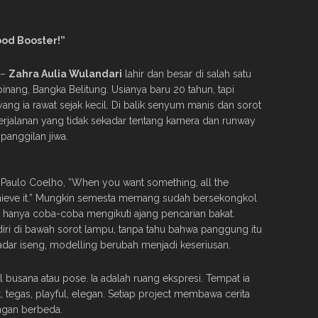
ood Booster!”
–
Zahra Aulia Wulandari
lahir dan besar di salah satu
nang, Bangka Belitung. Usianya baru 20 tahun, tapi
g ia rawat sejak kecil. Di balik senyum manis dan sorot
jalanan yang tidak sekadar tentang kamera dan runway
panggilan jiwa.
 Paulo Coelho, “When you want something, all the
chieve it.” Mungkin semesta memang sudah bersekongkol
a hanya coba-coba mengikuti ajang pencarian bakat.
diri di bawah sorot lampu, tanpa tahu bahwa panggung itu
adar iseng, modelling berubah menjadi keseriusan.
 busana atau pose. Ia adalah ruang ekspresi. Tempat ia
, tegas, playful, elegan. Setiap project membawa cerita
ngan berbeda.