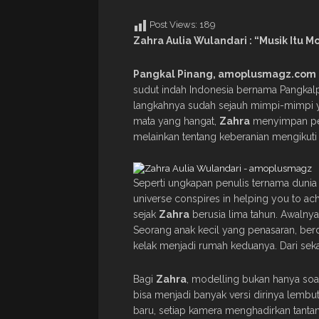
Post Views:
189
Zahra Aulia Wulandari : “Musik Itu M
Pangkal Pinang, amoplusmagz.com
sudut indah Indonesia bernama Pangkalpi
langkahnya sudah sejauh mimpi-mimpi yan
mata yang hangat,
Zahra
menyimpan per
melainkan tentang keberanian mengikuti 
Seperti ungkapan penulis ternama dunia
universe conspires in helping you to a
sejak
Zahra
berusia lima tahun. Awalny
Seorang anak kecil yang penasaran, ber
kelak menjadi rumah keduanya. Dari sek
Bagi
Zahra
, modelling bukan hanya soal
bisa menjadi banyak versi dirinya lembut
baru, setiap kamera menghadirkan tanta