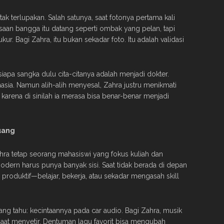
k terlupakan. Salah satunya, saat fotonya pertama kali
aan bangga itu datang seperti ombak yang pelan, tapi
 Bagi Zahra, itu bukan sekadar foto. Itu adalah validasi
 siapa sangka dulu cita-citanya adalah menjadi dokter.
sia. Namun alih-alih menyesal, Zahra justru menikmati
karena di sinilah ia merasa bisa benar-benar menjadi
uang
ahra tetap seorang mahasiswi yang fokus kuliah dan
dern harus punya banyak sisi. Saat tidak berada di depan
produktif—belajar, bekerja, atau sekadar mengasah skill
rang tahu: kecintaannya pada car audio. Bagi Zahra, musik
saat menyetir. Dentuman lagu favorit bisa mengubah