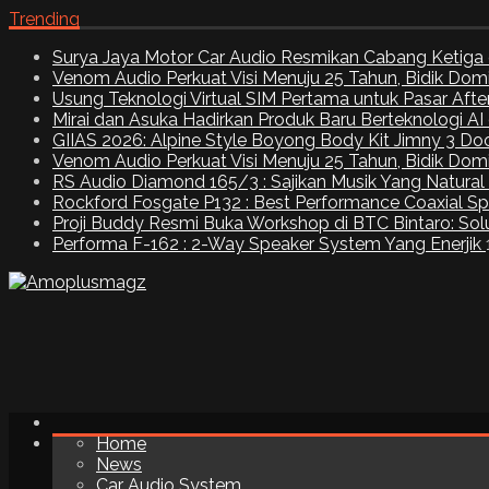
Trending
Surya Jaya Motor Car Audio Resmikan Cabang Ketiga 
Venom Audio Perkuat Visi Menuju 25 Tahun, Bidik Dom
Usung Teknologi Virtual SIM Pertama untuk Pasar Aft
Mirai dan Asuka Hadirkan Produk Baru Berteknologi A
GIIAS 2026: Alpine Style Boyong Body Kit Jimny 3 Do
Venom Audio Perkuat Visi Menuju 25 Tahun, Bidik Dom
RS Audio Diamond 165/3 : Sajikan Musik Yang Natural
Rockford Fosgate P132 : Best Performance Coaxial S
Proji Buddy Resmi Buka Workshop di BTC Bintaro: Solu
Performa F-162 : 2-Way Speaker System Yang Enerjik
Home
News
Car Audio System