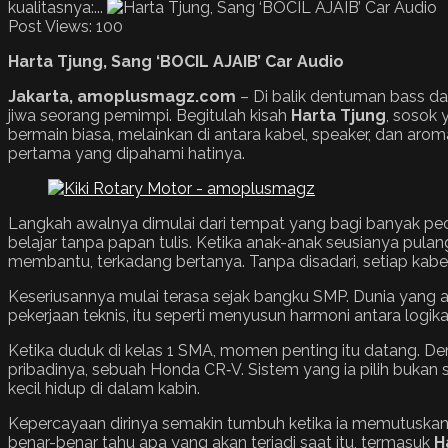
kualitasnya:...
Post Views:
100
Harta Tjung, Sang ‘BOCIL AJAIB’ Car Audio
Jakarta, amoplusmagz.com
– Di balik dentuman bass da
jiwa seorang pemimpi. Begitulah kisah
Harta Tjung
, sosok 
bermain biasa, melainkan di antara kabel, speaker, dan arom
pertama yang dipahami hatinya.
Langkah awalnya dimulai dari tempat yang bagi banyak pec
belajar tanpa papan tulis. Ketika anak-anak seusianya pulan
membantu, terkadang bertanya. Tanpa disadari, setiap kabel
Keseriusannya mulai terasa sejak bangku SMP. Dunia yang aw
pekerjaan teknis, itu seperti menyusun harmoni antara logika
Ketika duduk di kelas 1 SMA, momen penting itu datang. D
pribadinya, sebuah Honda CR‑V. Sistem yang ia pilih bukan
kecil hidup di dalam kabin.
Kepercayaan dirinya semakin tumbuh ketika ia memutuskan 
benar-benar tahu apa yang akan terjadi saat itu, termasuk
H