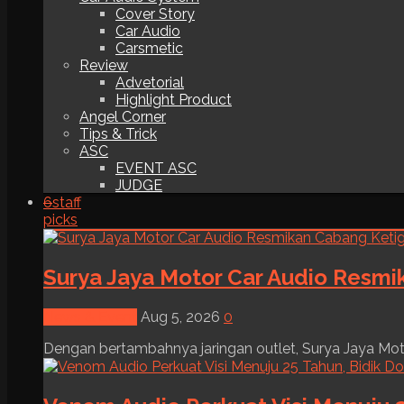
Cover Story
Car Audio
Carsmetic
Review
Advetorial
Highlight Product
Angel Corner
Tips & Trick
ASC
EVENT ASC
JUDGE
6
staff
picks
Surya Jaya Motor Car Audio Resmi
News & Event
Aug 5, 2026
0
Dengan bertambahnya jaringan outlet, Surya Jaya Moto