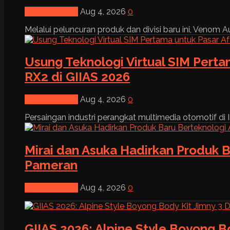
News & Event
Aug 4, 2026
0
Melalui peluncuran produk dan divisi baru ini, Venom Au
Usung Teknologi Virtual SIM Pert
RX2 di GIIAS 2026
News & Event
Aug 4, 2026
0
Persaingan industri perangkat multimedia otomotif di I
Mirai dan Asuka Hadirkan Produk B
Pameran
News & Event
Aug 4, 2026
0
GIIAS 2026: Alpine Style Boyong B