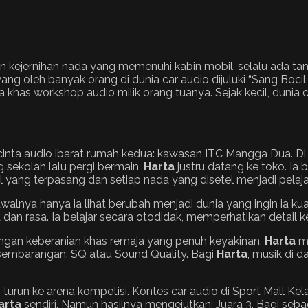
n kejernihan nada yang memenuhi kabin mobil, selalu ada ta
yang oleh banyak orang di dunia car audio dijuluki “Sang Bocil
a khas workshop audio milik orang tuanya. Sejak kecil, dunia
inta audio ibarat rumah kedua: kawasan ITC Mangga Dua. Di 
g sekolah lalu pergi bermain,
Harta
justru datang ke toko. Ia b
 yang terpasang dan setiap nada yang disetel menjadi pelaja
alnya hanya ia lihat berubah menjadi dunia yang ingin ia kua
 dan rasa. Ia belajar secara otodidak, memperhatikan detail ke
engan keberanian khas remaja yang penuh keyakinan,
Harta
me
 sembarangan: SQ atau Sound Quality. Bagi
Harta
, musik di 
turun ke arena kompetisi. Kontes car audio di Sport Mall K
arta
sendiri. Namun hasilnya mengejutkan: Juara 3. Bagi seb