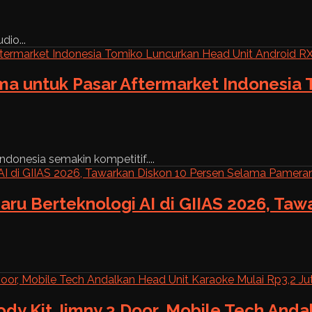
dio...
ama untuk Pasar Aftermarket Indonesia
ndonesia semakin kompetitif....
aru Berteknologi AI di GIIAS 2026, Ta
ody Kit Jimny 3 Door, Mobile Tech And