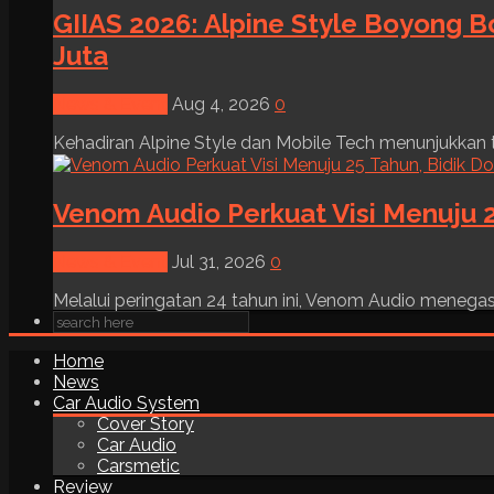
GIIAS 2026: Alpine Style Boyong B
Juta
News & Event
Aug 4, 2026
0
Kehadiran Alpine Style dan Mobile Tech menunjukkan tre
Venom Audio Perkuat Visi Menuju 2
News & Event
Jul 31, 2026
0
Melalui peringatan 24 tahun ini, Venom Audio menega
Home
News
Car Audio System
Cover Story
Car Audio
Carsmetic
Review