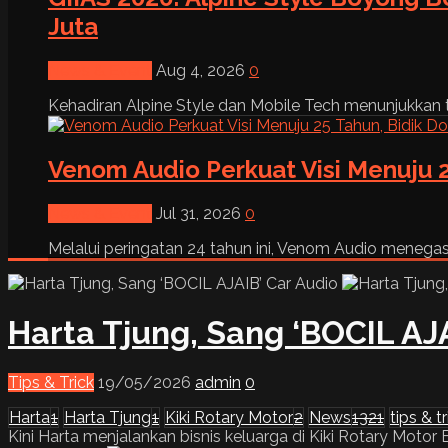
Juta
News & Event
Aug 4, 2026
0
Kehadiran Alpine Style dan Mobile Tech menunjukkan tre
Venom Audio Perkuat Visi Menuju 2
News & Event
Jul 31, 2026
0
Melalui peringatan 24 tahun ini, Venom Audio menega
Harta Tjung, Sang ‘BOCIL AJ
Tips & Trick
19/05/2026
admin
0
Harta
1
Harta Tjung
1
Kiki Rotary Motor
2
News
1321
tips & tr
Kini Harta menjalankan bisnis keluarga di Kiki Rotary Moto