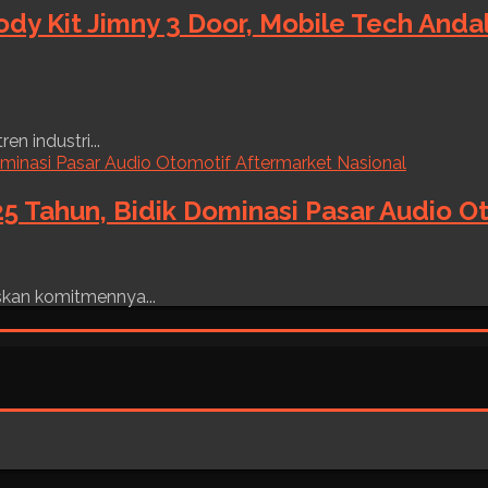
ody Kit Jimny 3 Door, Mobile Tech And
n industri...
5 Tahun, Bidik Dominasi Pasar Audio O
skan komitmennya...