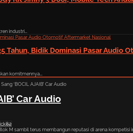
n industri...
5 Tahun, Bidik Dominasi Pasar Audio O
skan komitmennya...
AIB’ Car Audio
ick
82
r Blok M sambil terus membangun reputasi di arena kompetisi