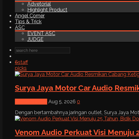
Advetorial
Highlight Product
Angel Corner
Tips & Trick
ASC
EVENT ASC
JUDGE
6
staff
picks
Surya Jaya Motor Car Audio Resmi
News & Event
Aug 5, 2026
0
Dengan bertambahnya jaringan outlet, Surya Jaya Moto
Venom Audio Perkuat Visi Menuju 2