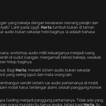
ngan yang bekerja dengan kesabaran seorang perajin dan
 Ajaib.” Lahir pada 1998,
Harta
tumbuh bukan di taman
 car audio bukan sekadar hobi baginya, ia adalah bahasa
sana, workshop audio milik keluarganya menjadi ruang
erdiri di sudut ruangan, mengamati teknisi bekerja, sesekali
ran hidup baginya.
sai. Bagi
Harta
, merakit sistem audio bukan sekadar
cil yang sering luput dari mata orang lain.
mbangun sendiri sistem car audio pertamanya di mobil
dalam mobil harus terdengar alami, seolah panggung konser
elapa Gading menjadi panggung pertamanya. Tidak ada yang
agian orang mungkin itu hanya angka, tetapi bagi
Harta
, itu