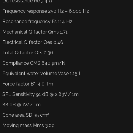
DC resistance Re 3.4 Ω
Frequency response 250 Hz – 6,000 Hz
Resonance frequency Fs 114 Hz
Mechanical Q factor Qms 1.71
Electrical Q factor Qes 0.46
Total Q factor Qts 0.36
Compliance CMS 640 μm/N
Equivalent water volume Vase 1.15 L
Force factor B*I 4.0 Tm
SPL Sensitivity 91 dB @ 2.83V / 1m
88 dB @ 1W / 1m
Cone area SD 35 cm²
Moving mass Mms 3.0g