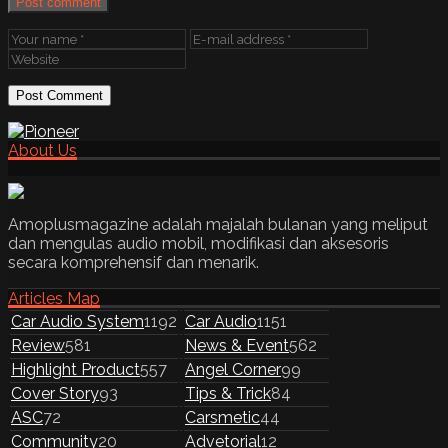
Post comment
About Us
Amoplusmagazine adalah majalah bulanan yang meliput
dan mengulas audio mobil, modifikasi dan aksesoris
secara komprehensif dan menarik.
Articles Map
Car Audio System
1192
Car Audio
1151
Review
581
News & Event
562
Highlight Product
557
Angel Corner
99
Cover Story
93
Tips & Trick
84
ASC
72
Carsmetic
44
Community
20
Advetorial
12