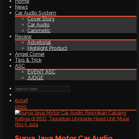
Home
News
Car Audio System
Cover Story
Car Audio
Carsmetic
Review
Advetorial
Highlight Product
Angel Corner
Tips & Trick
ASC
EVENT ASC
JUDGE
6
staff
picks
Surya Jaya Motor Car Audio