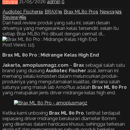
Review
21/05/2026
admin
0
Audiotec Fischer
11
BRAX
31
Brax ML80 Pro
1
News
1321
Review
761
Dari hasil review produk yang satu ini, selain desain
drivernya yang mengesankan kelas tersendiri, selain itu
setiap Brax ML80 Pro dibuat dengan cermat di...
Post Views:
115
Brax ML 80 Pro : Midrange Kelas High End
Jakarta, amoplusmagz.com
–
Brax
sebagai salah satu
brand yang diusung
Audiotec Fischer
asal Jerman ini
memang selalu konsisten dalam meluncurkan produk-
produknya yang mengutamakan kualitas, dimana salah
satunya yang masuk lab AmoPlus adalah
Brax ML 80 Pro
yang merupakan jenis driver midrange kelas high end.
Ketika kami unboxing
Brax
ML 80 Pro
, terlihat terdapat
sepasang driver midrange berukuran diameter 80mm
yang dikemas dalam hardcase khusus, sehingga terkesan
eksklusif dan mencerminkan sebuah produk berkelas.