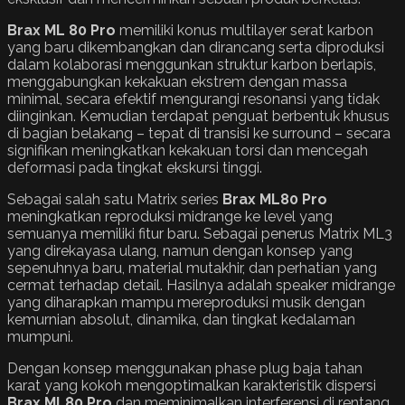
Brax
ML 80 Pro
memiliki konus multilayer serat karbon
yang baru dikembangkan dan dirancang serta diproduksi
dalam kolaborasi menggunkan struktur karbon berlapis,
menggabungkan kekakuan ekstrem dengan massa
minimal, secara efektif mengurangi resonansi yang tidak
diinginkan. Kemudian terdapat penguat berbentuk khusus
di bagian belakang – tepat di transisi ke surround – secara
signifikan meningkatkan kekakuan torsi dan mencegah
deformasi pada tingkat ekskursi tinggi.
Sebagai salah satu Matrix series
Brax ML80 Pro
meningkatkan reproduksi midrange ke level yang
semuanya memiliki fitur baru. Sebagai penerus Matrix ML3
yang direkayasa ulang, namun dengan konsep yang
sepenuhnya baru, material mutakhir, dan perhatian yang
cermat terhadap detail. Hasilnya adalah speaker midrange
yang diharapkan mampu mereproduksi musik dengan
kemurnian absolut, dinamika, dan tingkat kedalaman
mumpuni.
Dengan konsep menggunakan phase plug baja tahan
karat yang kokoh mengoptimalkan karakteristik dispersi
Brax
ML80 Pro
dan meminimalkan interferensi di rentang