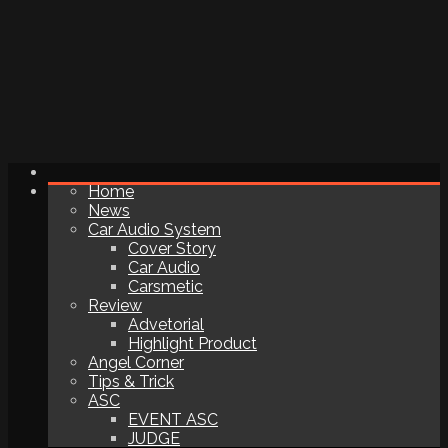
Home
News
Car Audio System
Cover Story
Car Audio
Carsmetic
Review
Advetorial
Highlight Product
Angel Corner
Tips & Trick
ASC
EVENT ASC
JUDGE