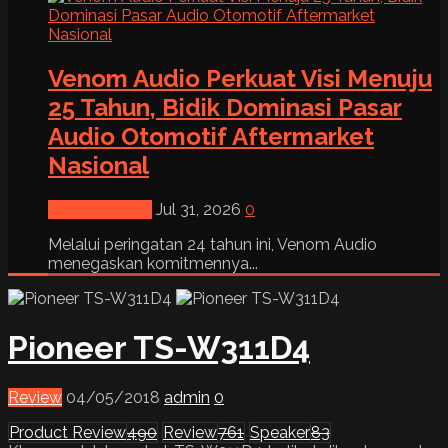
Venom Audio Perkuat Visi Menuju
25 Tahun, Bidik Dominasi Pasar
Audio Otomotif Aftermarket
Nasional
News & Event
Jul 31, 2026
0
Melalui peringatan 24 tahun ini, Venom Audio
menegaskan komitmennya...
Pioneer TS-W311D4
Review
04/05/2018
admin
0
Product Review
490
Review
761
Speaker
83