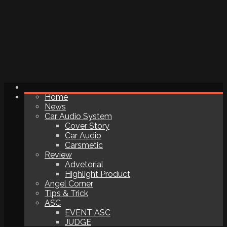
Home
News
Car Audio System
Cover Story
Car Audio
Carsmetic
Review
Advetorial
Highlight Product
Angel Corner
Tips & Trick
ASC
EVENT ASC
JUDGE