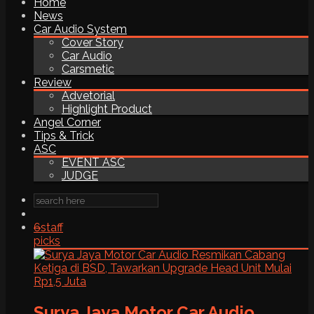
Home
News
Car Audio System
Cover Story
Car Audio
Carsmetic
Review
Advetorial
Highlight Product
Angel Corner
Tips & Trick
ASC
EVENT ASC
JUDGE
6
staff
picks
Surya Jaya Motor Car Audio