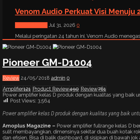
Venom Audio Perkuat Visi Menuju 2
News & Event
Jul 31, 2026
0
Melalui peringatan 24 tahun ini, Venom Audio menega
Pioneer GM-D1004
Review
24/05/2018
admin
0
Amplifier
121
Product Review
490
Review
761
Power amplifier kelas D produk dengan kualitas yang baik u
Post Views:
3,564
Power amplifier kelas D produk dengan kualitas yang baik untu
Amoplus Magazine –
Power amplifier fullrange kelas D be
sulit membayangkan, dimensinya sekitar dua buah kotak rok
dan efisien. Bisa di balik dashboard, di sisipkan di bawah