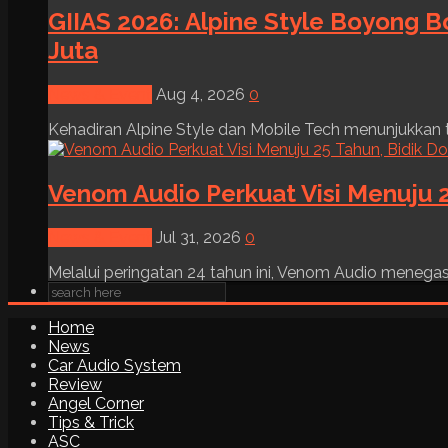
GIIAS 2026: Alpine Style Boyong B
Juta
News & Event
Aug 4, 2026
0
Kehadiran Alpine Style dan Mobile Tech menunjukkan tre
Venom Audio Perkuat Visi Menuju 2
News & Event
Jul 31, 2026
0
Melalui peringatan 24 tahun ini, Venom Audio menega
Home
News
Car Audio System
Review
Angel Corner
Tips & Trick
ASC