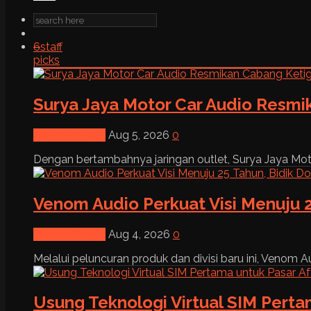
6
staff
picks
Surya Jaya Motor Car Audio Resmi
News & Event
Aug 5, 2026
0
Dengan bertambahnya jaringan outlet, Surya Jaya Moto
Venom Audio Perkuat Visi Menuju 2
News & Event
Aug 4, 2026
0
Melalui peluncuran produk dan divisi baru ini, Venom Au
Usung Teknologi Virtual SIM Pert