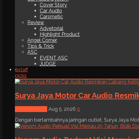
Cover Story
Car Audio
Carsmetic
Review
Advetorial
Highlight Product
Angel Corner
Tips & Trick
ASC
EVENT ASC
JUDGE
6
staff
picks
Surya Jaya Motor Car Audio Resmi
News & Event
Aug 5, 2026
0
Dengan bertambahnya jaringan outlet, Surya Jaya Moto