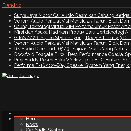
Trending
Surya Jaya Motor Car Audio Resmikan Cabang Ketiga 
Venom Audio Perkuat Visi Menuju 25 Tahun, Bidik Dom
Usung Teknologi Virtual SIM Pertama untuk Pasar Aft
Mirai dan Asuka Hadirkan Produk Baru Berteknologi A
GIIAS 2026: Alpine Style Boyong Body Kit Jimny 3 Do
Venom Audio Perkuat Visi Menuju 25 Tahun, Bidik Dom
RS Audio Diamond 165/3 : Sajikan Musik Yang Natural
Rockford Fosgate P132 : Best Performance Coaxial S
Proji Buddy Resmi Buka Workshop di BTC Bintaro: Solu
Performa F-162 : 2-Way Speaker System Yang Enerjik
Home
News
Car Audio System