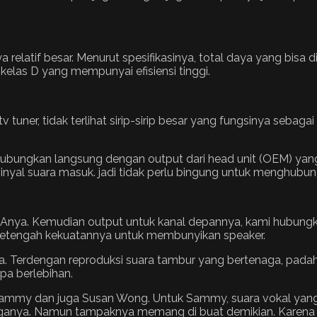
 relatif besar. Menurut spesifikasinya, total daya yang bisa
kelas D yang mempunyai efisiensi tinggi.
tv tuner, tidak terlihat sirip-sirip besar yang fungsinya sebag
hubungkan langsung dengan output dari head unit (OEM) yan
sinyal suara masuk. jadi tidak perlu bingung untuk menghubun
RCAnya. Kemudian output untuk kanal depannya, kami hubung
setengah kekuatannya untuk membunyikan speaker.
. Terdengan reproduksi suara tambur yang bertenaga, padahal
pa berlebihan.
Sammy dan juga Susan Wong. Untuk Sammy, suara vokal yang 
ganya. Namun tampaknya memang di buat demikian. Karena s