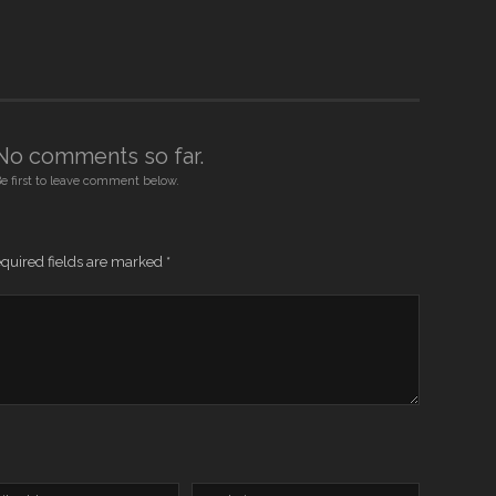
No comments so far.
e first to leave comment below.
quired fields are marked
*