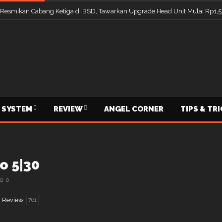
 Resmikan Cabang Ketiga di BSD, Tawarkan Upgrade Head Unit Mulai Rp1,5
 SYSTEM
REVIEW
ANGEL CORNER
TIPS & TR
o 5|30
0
Review
761