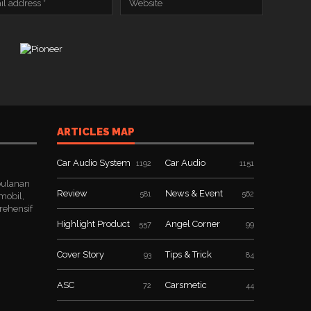
ARTICLES MAP
Car Audio System
Car Audio
1192
1151
bulanan
Review
News & Event
581
562
mobil,
rehensif
Highlight Product
Angel Corner
557
99
Cover Story
Tips & Trick
93
84
ASC
Carsmetic
72
44