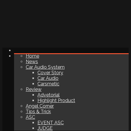
Home
News
Car Audio System
Cover Story
Car Audio
Carsmetic
Review
Advetorial
Highlight Product
Angel Corner
Tips & Trick
ASC
EVENT ASC
JUDGE