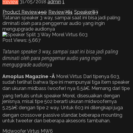
Review
31/05/2018
admin
1
Product Review
490
Review
761
Speaker
83
Tatanan speaker 3 way, sampai saat ini bisa jadi paling
diminati oleh para penggemar audio yang ingin
mengupgrade audionya
Post Views:
5,667
Tatanan speaker 3 way, sampai saat ini bisa jadi paling
diminati oleh para penggemar audio yang ingin
mengupgrade audionya
Amoplus Magazine -Â
Morel Virtus Dari tipenya 603,
sudah terlihat bahwa tipe ini mempunyai tiga item speaker
dan ukuran midbass (woofer) nya 6,5â€. Memang dari tipe
yang tertulis untuk speaker Morel, disesuaikan dengan
jenisnya, misal tipe 502 berarti ukuran midwoofernya
5,25â€ dengan tipe 2 way. Untuk 603 ini dilengkapi juga
dengan crossover passive standar, beberapa mounting
untuk tweeter dan beberapa aksesoris tambahan.
Midwoofer Virtus MW6