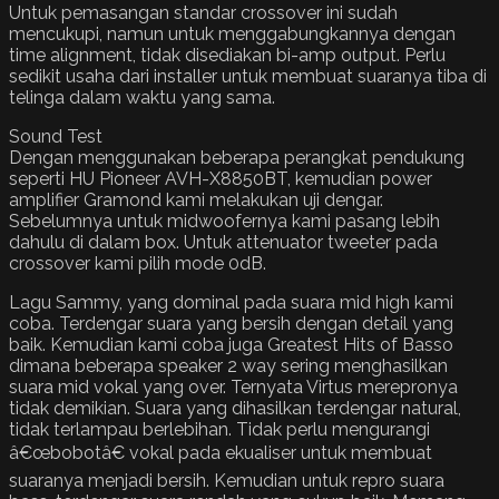
Untuk pemasangan standar crossover ini sudah
mencukupi, namun untuk menggabungkannya dengan
time alignment, tidak disediakan bi-amp output. Perlu
sedikit usaha dari installer untuk membuat suaranya tiba di
telinga dalam waktu yang sama.
Sound Test
Dengan menggunakan beberapa perangkat pendukung
seperti HU Pioneer AVH-X8850BT, kemudian power
amplifier Gramond kami melakukan uji dengar.
Sebelumnya untuk midwoofernya kami pasang lebih
dahulu di dalam box. Untuk attenuator tweeter pada
crossover kami pilih mode 0dB.
Lagu Sammy, yang dominal pada suara mid high kami
coba. Terdengar suara yang bersih dengan detail yang
baik. Kemudian kami coba juga Greatest Hits of Basso
dimana beberapa speaker 2 way sering menghasilkan
suara mid vokal yang over. Ternyata Virtus merepronya
tidak demikian. Suara yang dihasilkan terdengar natural,
tidak terlampau berlebihan. Tidak perlu mengurangi
â€œbobotâ€ vokal pada ekualiser untuk membuat
suaranya menjadi bersih. Kemudian untuk repro suara