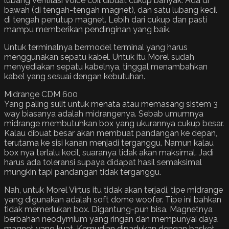
lubang ventilasi voice coil dibuat cukup banyak. Ada di
bawah (di tengah-tengah magnet), dan satu lubang kecil
di tengah penutup magnet. Lebih dari cukup dan pasti
mampu memberikan pendinginan yang baik.
Untuk terminalnya bermodel terminal yang harus
menggunakan sepatu kabel. Untuk itu Morel sudah
menyediakan sepatu kabelnya, tinggal menambahkan
kabel yang sesuai dengan kebutuhan.
Midrange CDM 600
Yang paling sulit untuk menata atau memasang sistem 3
way biasanya adalah midrangenya. Sebab umumnya
midrange membutuhkan box yang ukurannya cukup besar.
Kalau dibuat besar akan membuat pandangan ke depan,
terutama ke sisi kanan menjadi terganggu. Namun kalau
box nya terlalu kecil, suaranya tidak akan maksimal. Jadi
harus ada toleransi supaya didapat hasil semaksimal
mungkin tapi pandangan tidak terganggu.
Nah, untuk Morel Virtus itu tidak akan terjadi, tipe midrange
yang digunakan adalah soft dome woofer. Tipe ini bahkan
tidak memerlukan box. Digantung-pun bisa. Magnetnya
berbahan neodymium yang ringan dan mempunyai daya
magnet yang kuat. Kemudian dipadukan dengan basket