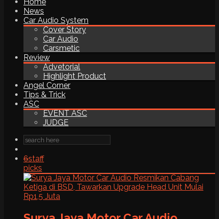
Home
News
Car Audio System
Cover Story
Car Audio
Carsmetic
Review
Advetorial
Highlight Product
Angel Corner
Tips & Trick
ASC
EVENT ASC
JUDGE
6
staff
picks
Surya Jaya Motor Car Audio