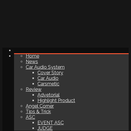
Home
News
Car Audio System
Cover Story
Car Audio
Carsmetic
Review
Advetorial
Highlight Product
Angel Corner
Tips & Trick
ASC
EVENT ASC
JUDGE