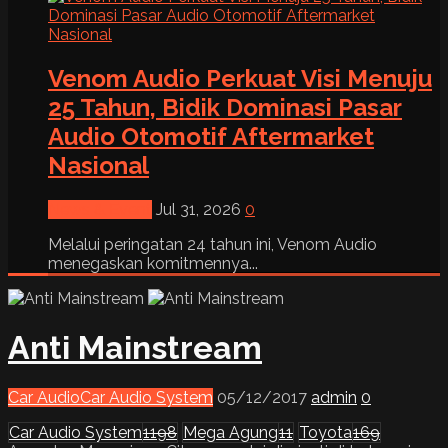
Venom Audio Perkuat Visi Menuju
25 Tahun, Bidik Dominasi Pasar
Audio Otomotif Aftermarket
Nasional
News & Event
Jul 31, 2026
0
Melalui peringatan 24 tahun ini, Venom Audio
menegaskan komitmennya...
Anti Mainstream
Car Audio
Car Audio System
05/12/2017
admin
0
Car Audio System
1198
Mega Agung
11
Toyota
169