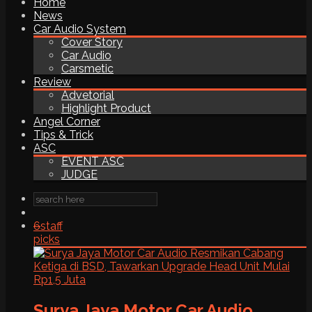
Home
News
Car Audio System
Cover Story
Car Audio
Carsmetic
Review
Advetorial
Highlight Product
Angel Corner
Tips & Trick
ASC
EVENT ASC
JUDGE
6
staff
picks
Surya Jaya Motor Car Audio