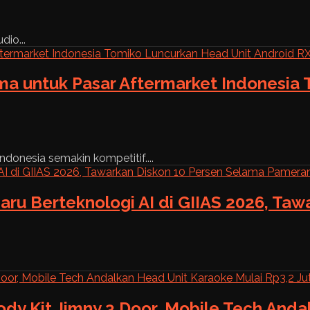
dio...
ama untuk Pasar Aftermarket Indonesia
ndonesia semakin kompetitif....
aru Berteknologi AI di GIIAS 2026, Ta
ody Kit Jimny 3 Door, Mobile Tech And