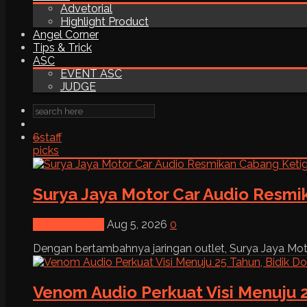
Advetorial
Highlight Product
Angel Corner
Tips & Trick
ASC
EVENT ASC
JUDGE
6
staff
picks
Surya Jaya Motor Car Audio Resmi
News & Event
Aug 5, 2026
0
Dengan bertambahnya jaringan outlet, Surya Jaya Moto
Venom Audio Perkuat Visi Menuju 2