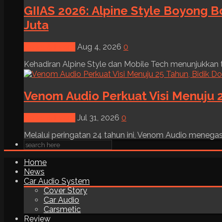
GIIAS 2026: Alpine Style Boyong B
Juta
News & Event
Aug 4, 2026
0
Kehadiran Alpine Style dan Mobile Tech menunjukkan tre
Venom Audio Perkuat Visi Menuju 2
News & Event
Jul 31, 2026
0
Melalui peringatan 24 tahun ini, Venom Audio menega
Home
News
Car Audio System
Cover Story
Car Audio
Carsmetic
Review