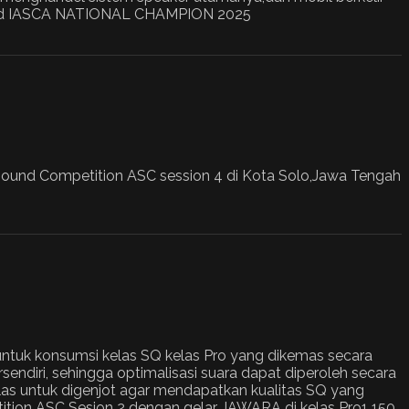
imited IASCA NATIONAL CHAMPION 2025
ound Competition ASC session 4 di Kota Solo,Jawa Tengah
untuk konsumsi kelas SQ kelas Pro yang dikemas secara
sendiri, sehingga optimalisasi suara dapat diperoleh secara
elas untuk digenjot agar mendapatkan kualitas SQ yang
tion ASC Sesion 2 dengan gelar JAWARA di kelas Pro1 150