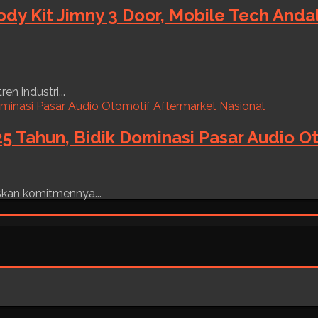
ody Kit Jimny 3 Door, Mobile Tech And
n industri...
5 Tahun, Bidik Dominasi Pasar Audio O
skan komitmennya...