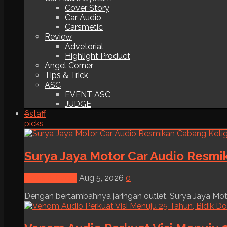
Cover Story
Car Audio
Carsmetic
Review
Advetorial
Highlight Product
Angel Corner
Tips & Trick
ASC
EVENT ASC
JUDGE
6
staff
picks
Surya Jaya Motor Car Audio Resmi
News & Event
Aug 5, 2026
0
Dengan bertambahnya jaringan outlet, Surya Jaya Moto