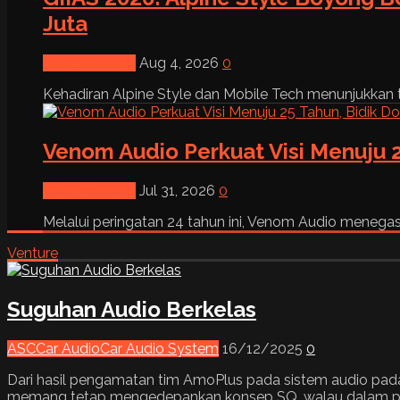
Juta
News & Event
Aug 4, 2026
0
Kehadiran Alpine Style dan Mobile Tech menunjukkan tre
Venom Audio Perkuat Visi Menuju 2
News & Event
Jul 31, 2026
0
Melalui peringatan 24 tahun ini, Venom Audio menega
Venture
Suguhan Audio Berkelas
ASC
Car Audio
Car Audio System
16/12/2025
0
Dari hasil pengamatan tim AmoPlus pada sistem audio pada 
memang tetap mengedepankan konsep SQ, walau dalam pen