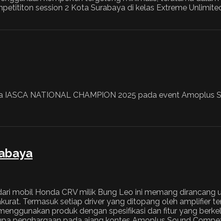
ompetititon session 2 Kota Surabaya di kelas Extreme Unl
0 juta IASCA NATIONAL CHAMPION 2025 pada event Amoplus S
rabaya
dari mobil Honda CRV milik Bung Leo ini memang dirancang 
urat. Termasuk setiap driver yang ditopang oleh amplifier ter
 menggunakan produk dengan spesifikasi dan fitur yang berk
rupa penghargaan pada ajang kontes Amoplus Sound Competi