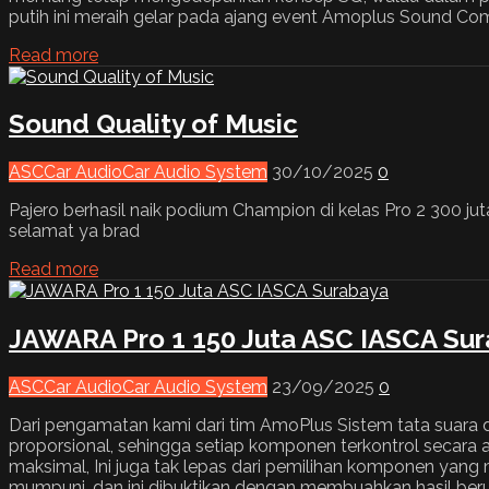
putih ini meraih gelar pada ajang event Amoplus Sound C
Read more
Sound Quality of Music
ASC
Car Audio
Car Audio System
30/10/2025
0
Pajero berhasil naik podium Champion di kelas Pro 2 30
selamat ya brad
Read more
JAWARA Pro 1 150 Juta ASC IASCA Su
ASC
Car Audio
Car Audio System
23/09/2025
0
Dari pengamatan kami dari tim AmoPlus Sistem tata suara 
proporsional, sehingga setiap komponen terkontrol secara ak
maksimal, Ini juga tak lepas dari pemilihan komponen yang
mumpuni, dan ini dibuktikan dengan membuahkan hasil be