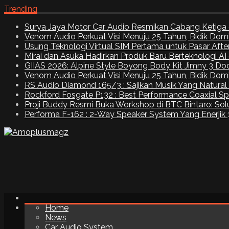
Trending
Surya Jaya Motor Car Audio Resmikan Cabang Ketiga 
Venom Audio Perkuat Visi Menuju 25 Tahun, Bidik Dom
Usung Teknologi Virtual SIM Pertama untuk Pasar Aft
Mirai dan Asuka Hadirkan Produk Baru Berteknologi A
GIIAS 2026: Alpine Style Boyong Body Kit Jimny 3 Do
Venom Audio Perkuat Visi Menuju 25 Tahun, Bidik Dom
RS Audio Diamond 165/3 : Sajikan Musik Yang Natural
Rockford Fosgate P132 : Best Performance Coaxial S
Proji Buddy Resmi Buka Workshop di BTC Bintaro: Solu
Performa F-162 : 2-Way Speaker System Yang Enerjik
Home
News
Car Audio System