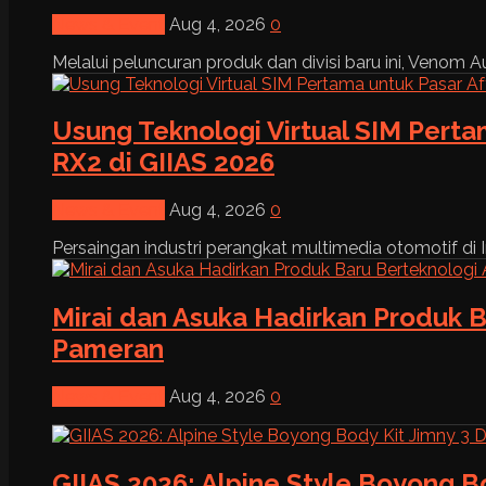
News & Event
Aug 4, 2026
0
Melalui peluncuran produk dan divisi baru ini, Venom Au
Usung Teknologi Virtual SIM Pert
RX2 di GIIAS 2026
News & Event
Aug 4, 2026
0
Persaingan industri perangkat multimedia otomotif di I
Mirai dan Asuka Hadirkan Produk B
Pameran
News & Event
Aug 4, 2026
0
GIIAS 2026: Alpine Style Boyong B