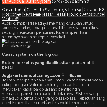
Car Audio
Car Audio System
10/02/2022
admin
0
Car audio
621
Car Audio System
1198
helix
89
Kenwood
58
Mosconi
13
News
1321
Nissan Terra
1
Prologic Autosound
5
Venture
8
Audio di mobil ini sejatinya memang ditujukan untuk
konsumsi harian, sebagai sarana hiburan saat pemiliknya
sedang melakukan perjalanan. Karena spesifikasi
sistemnya sudah mumpuni, sesekali...
Post Views:
1,139
Classy system on the big car
Sistem berkelas yang diaplikasikan pada mobil
besar
Jogjakarta,amoplusmagz.com
Â –
Nissan
Terra
Â merupakan salah satu mobil yang memiliki badan
cukup bongsor. Volume kabin nya cukup luas, dan ini
merupakan kabar baik bila sang pemilik ingin
memasangkan sistem audio di dalamnya. Sistem yang
dimaksud Â tentu bukan yang biasa-biasa. Kebetulan sang
pemilik memiliki ketertarikan tersendiri terhadap dunia