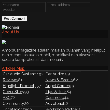
About Us
Amoplusmagazine adalah majalah bulanan yang meliput
dan mengulas audio mobil, modifikasi dan aksesoris
secara komprehensif dan menarik.
Articles Map
Car Audio System
1192
Car Audio
1151
Review
581
News & Event
562
Highlight Product
557
Angel Corner
99
Cover Story
93
Tips & Trick
84
ASC
72
Carsmetic
44
Community
20
Advetorial
12
Uncategorized
9
Workshop Partner
4