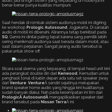
audio, jadi ia ingin sistem yang terpasang di mobilnya ini
benar-benar punya kualitas mumpuni.
Saat hendak di rombak sistem audionya mobil ini digiring
ke workshop
Prologic Autosound
, Jogjakarta. Di sanalah
audio di mobil ini dibenahi. Alirannya tetap berkiblat pada
SQ
. Genre ini dinilai paling tepat karena sang pemilik lebih
sering menikmati audionya saat berada dalam mobil, atau
saat dalam perjalanan. Sangat jarang audio tersebut ia
pakai untuk show off.
Bicara soal skema yang terpasang, di tempat head unit kini
ada perangkat double din dari
Kenwood
. Kemudian untuk
penghasil tonal di kabin depan ada satu set speaker 3way
dari
Venture
.
Venture
Â sendiri sejatinya merupakan
brand speaker home audio yang hingga kini kualitasnya
sudah banyak diakui. Nah pada kesempatan ini tim dari
Prologic
Â Autosound
Â
mengaplikasikan speaker dari
brand tersebut pada
Nissan Terra
Â ini.