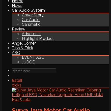
Home
News
Car Audio System
Cover Story
Car Audio
Carsmetic
Review
Advetorial
Highlight Product
Angel Corner
Tips & Trick
ASC
EVENT ASC
JUDGE
6
staff
picks
Surya Jaya Motor Car Audio