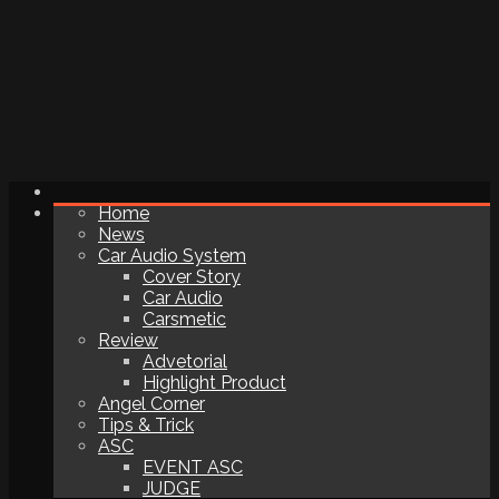
Home
News
Car Audio System
Cover Story
Car Audio
Carsmetic
Review
Advetorial
Highlight Product
Angel Corner
Tips & Trick
ASC
EVENT ASC
JUDGE