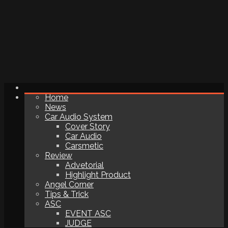
Home
News
Car Audio System
Cover Story
Car Audio
Carsmetic
Review
Advetorial
Highlight Product
Angel Corner
Tips & Trick
ASC
EVENT ASC
JUDGE