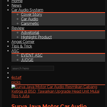
Home
News
Car Audio System
Cover Story
Car Audio
Carsmetic
Review
Advetorial
Highlight Product
Angel Corner
Tips & Trick
ASC
EVENT ASC
JUDGE
6
staff
picks
Surya Jaya Motor Car Audio