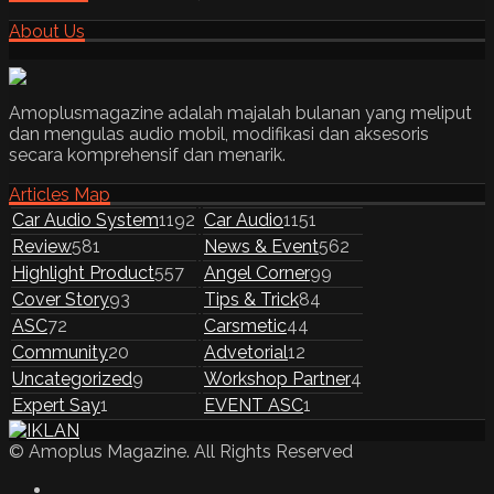
About Us
Amoplusmagazine adalah majalah bulanan yang meliput
dan mengulas audio mobil, modifikasi dan aksesoris
secara komprehensif dan menarik.
Articles Map
Car Audio System
1192
Car Audio
1151
Review
581
News & Event
562
Highlight Product
557
Angel Corner
99
Cover Story
93
Tips & Trick
84
ASC
72
Carsmetic
44
Community
20
Advetorial
12
Uncategorized
9
Workshop Partner
4
Expert Say
1
EVENT ASC
1
© Amoplus Magazine. All Rights Reserved