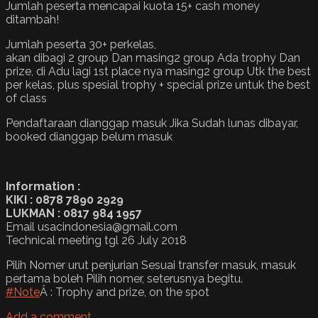
Jumlah peserta mencapai kuota 15+ cash money
ditambah!
Jumlah peserta 30+ perkelas,
akan dibagi 2 group Dan masing2 group Ada trophy Dan
prize, di Adu lagi 1st place nya masing2 group Utk the best
per kelas, plus spesial trophy + special prize untuk the best
of class
Pendaftaraan dianggap masuk Jika Sudah lunas dibayar,
booked dianggap belum masuk
Information :
KIKI : 0878 7890 2929
LUKMAN : 0817 984 1957
Email usacindonesia@gmail.com
Technical meeting tgl 26 July 2018
Pilih Nomer urut penjurian Sesuai transfer masuk, masuk
pertama boleh Pilih nomer, seterusnya begitu.
#
Note
Â : Trophy and prize, on the spot
Add a comment