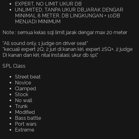
EXPERT, NO LIMIT UKUR DB
UNLIMITED, TANPA UKUR DB,JARAK DENGAR
MINIMAL 8 METER, DB LINGKUNGAN + 10DB
MENJADI MINIMUM
Note : semua kelas sql limit jarak dengar max 20 meter
*All sound only, 1 judge on driver seat*
*kecuali expert 2Q, 2 juri di kanan kiri. expert 2SQ+, 2 judge
Di kanan dan kiri, nilai instalasi, ukur db spl*
SPL Class
Street beat
Novice
Clamped
Stock
No wall
Trunk
Modified
Bass battle
Port wars
Extreme