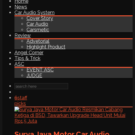
Home
News
Car Audio System
Cover Story
Car Audio
Carsmetic
Review
Advetorial
Highlight Product
Angel Corner
Tips & Trick
ASC
EVENT ASC
JUDGE
6
staff
picks
Surya Jaya Motor Car Audio