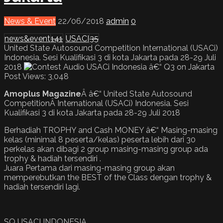
News & Event
22/06/2018
admin
0
news&event
141
USACI
35
United State Autosound Competition International (USACi)
Indonesia. Sesi Kualifikasi 3 di kota Jakarta pada 28-29 Juli
2018
Post Views:
3,048
Amoplus Magazine
Â â€“ United State Autosound
CompetitionÂ International (USACi) Indonesia. Sesi
Kualifikasi 3 di kota Jakarta pada 28-29 Juli 2018
Berhadiah TROPHY and Cash MONEY â€“ Masing-masing
kelas (minimal 8 peserta/kelas) peserta lebih dari 30
perkelas akan dibagi 2 group masing-masing group ada
trophy & hadiah tersendiri .
Juara Pertama dari masing-masing group akan
memperebutkan the BEST of the Class dengan trophy &
hadiah tersendiri lagi.
SQ USACI INDONESIA