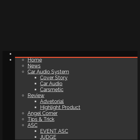
Home
News
Car Audio System
Cover Story
Car Audio
Carsmetic
Review
Advetorial
Highlight Product
Angel Corner
Tips & Trick
ASC
EVENT ASC
JUDGE