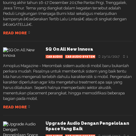
touring akhir tahun 16-17 Desember 2017ke Pantai Prigi, Trenggalek,
Jawa Timur. Tema yang diangkat dalam kegiatan tersebut adalah
Peduli Lingkungan (menjaga Bumi kita) sekaligus melanjutkan
kampanye â€œGerakan Tertib Lalu Lintasâ€ atau di singkat dengan
â€œGATELLâ€.
READ MORE
SQ On All New Innova
23/11/2017
1
CAR AUDIO
CAR AUDIO SYSTEM
Amoplus Magazine – Merombak sistem audio di mobil baru bukanlah
perkara mudah. Pasalnya untuk membentuk sistem yang baik tentu
kita harus mengenali terlebih dahulu karakteristik si mobil. Pengenalan
karakter diperlukan agar kita mengetahui treatment apa saja yang
harus dilakukan. Seperti halnya memperbaiki sektor akustik,
menentukan placement perangkat, hingga memodifikasi beberapa
bagian pada mobil.
READ MORE
Upgrade Audio Dengan Pengelolaan
Space Yang Baik