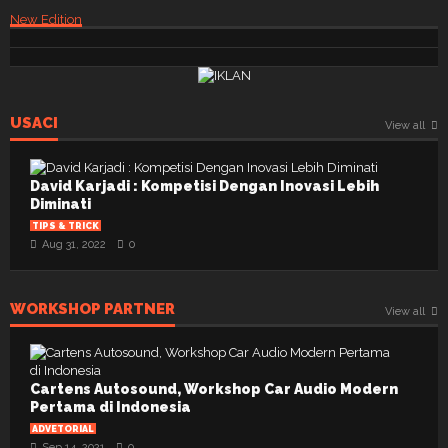
New Edition
USACI
View all
David Karjadi : Kompetisi Dengan Inovasi Lebih
Diminati
TIPS & TRICK
Aug 31, 2022
0
WORKSHOP PARTNER
View all
Cartens Autosound, Workshop Car Audio Modern
Pertama di Indonesia
ADVETORIAL
Sep 14, 2021
0