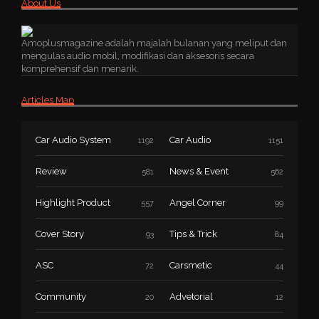
About Us
Amoplusmagazine adalah majalah bulanan yang meliput dan
mengulas audio mobil, modifikasi dan aksesoris secara
komprehensif dan menarik.
Articles Map
Car Audio System
Car Audio
1192
1151
Review
News & Event
581
562
Highlight Product
Angel Corner
557
99
Cover Story
Tips & Trick
93
84
ASC
Carsmetic
72
44
Community
Advetorial
20
12