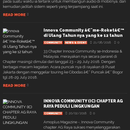
pada suatu waktu ia tertarik untuk membangun audio di mobilnya, dan
kemudian jadilah sistem seperti yang terpampang saat ini.
READ MORE
Innova Community â€˜me-Roketâ€™
di Ulang Tahun nya yang ke 12 tahun
21/08/2018
0
COMMUNITY
NEWS & EVENT
33 Chapter Innova Community se-Indonesia &
Malaysia, merayakan nya secara pararel di
Chapter masing2 dimulai dari tanggal 23 – 29 July 2018. Dengan
berbagai macam kegiatan. Acara puncak nya di rayakan di Pusat
Jakarta dengan menggelar touring ke Cibodas â€“ Puncak â€“ Bogor
tgl 28-29 July 2018.
READ MORE
INNOVA COMMUNITY (IC) CHAPTER AG
RAYA PEDULI LINGKUNGAN
20/02/2018
0
COMMUNITY
Amoplus Magazine -, Innova Community
chapter AG Raya sukses menyelenggarakan