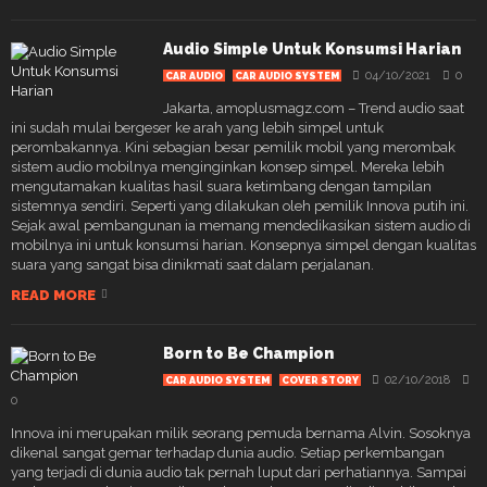
Audio Simple Untuk Konsumsi Harian
04/10/2021
0
CAR AUDIO
CAR AUDIO SYSTEM
Jakarta, amoplusmagz.com – Trend audio saat
ini sudah mulai bergeser ke arah yang lebih simpel untuk
perombakannya. Kini sebagian besar pemilik mobil yang merombak
sistem audio mobilnya menginginkan konsep simpel. Mereka lebih
mengutamakan kualitas hasil suara ketimbang dengan tampilan
sistemnya sendiri. Seperti yang dilakukan oleh pemilik Innova putih ini.
Sejak awal pembangunan ia memang mendedikasikan sistem audio di
mobilnya ini untuk konsumsi harian. Konsepnya simpel dengan kualitas
suara yang sangat bisa dinikmati saat dalam perjalanan.
READ MORE
Born to Be Champion
02/10/2018
CAR AUDIO SYSTEM
COVER STORY
0
Innova ini merupakan milik seorang pemuda bernama Alvin. Sosoknya
dikenal sangat gemar terhadap dunia audio. Setiap perkembangan
yang terjadi di dunia audio tak pernah luput dari perhatiannya. Sampai