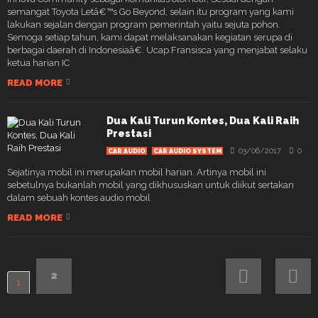
semangat Toyota Letâ€™s Go Beyond, selain itu program yang kami
lakukan sejalan dengan program pemerintah yaitu sejuta pohon.
Semoga setiap tahun, kami dapat melaksanakan kegiatan serupa di
berbagai daerah di Indonesiaâ€. Ucap Fransisca yang menjabat selaku
ketua harian IC
READ MORE
Dua Kali Turun Kontes, Dua Kali Raih
Prestasi
03/06/2017
0
CAR AUDIO
CAR AUDIO SYSTEM
Sejatinya mobil ini merupakan mobil harian. Artinya mobil ini
sebetulnya bukanlah mobil yang dikhususkan untuk diikut sertakan
dalam sebuah kontes audio mobil
READ MORE
2
1