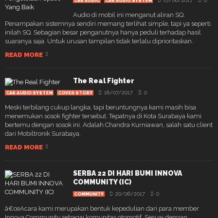
07/08/2017
0
CAR AUDIO
CAR AUDIO SYSTEM
Audio di mobil ini menganut aliran SQ.
Penampakan sistemnya sendiri memang terlihat simple, tapi ya seperti
inilah SQ. Sebagian besar penganutnya hanya peduli terhadap hasil
suaranya saja. Untuk urusan tampilan tidak terlalu diprioritaskan.
READ MORE
The Real Fighter
18/07/2017
0
CAR AUDIO SYSTEM
COVER STORY
Meski terbilang cukup langka, tapi beruntungnya kami masih bisa
menemukan sosok fighter tersebut. Tepatnya di Kota Surabaya kami
bertemu dengan sosok ini. Adalah Chandra Kurniawan, salah satu client
dari Mobiltronik Surabaya.
READ MORE
SERBA 22 DI HARI BUMI INNOVA
COMMUNITY (IC)
20/06/2017
0
COMMUNITY
â€œAcara kami merupakan bentuk kepedulian dari para member
Innova Community sebagai komunitas otomotif, Sesuai dengan