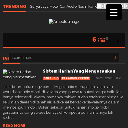
TRENDING
Surya Jaya Motor Car Audio Resmikan Cabang Ketiga di 
6
STAFF
PICKS
INNOVA
Sistem Harian Yang Mengesankan
07/10/2021
0
CAR AUDIO
CAR AUDIO SYSTEM
Jakarta, amoplusmagz.com – Mega audio merupakan salah satu
workshop audio mobil di Jakarta yang punya reputasi sangat baik. Tak
hanya sekedar di Jakarta, namanya bahkan sudah terdengar hingga ke
sejumlah daerah di tanah air. Ia dikenal berkat kepiawaiannya dalam
membangun mobil. Bukan sekedar untuk harian, mobil-mobil
garapannya yang sukses berjaya di kompetisi pun jumlahnya tak
sedikit.
READ MORE