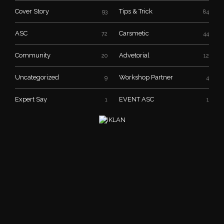
Cover Story
Tips & Trick
93
84
ASC
Carsmetic
72
44
Community
Advetorial
20
12
Uncategorized
Workshop Partner
9
4
Expert Say
EVENT ASC
1
1