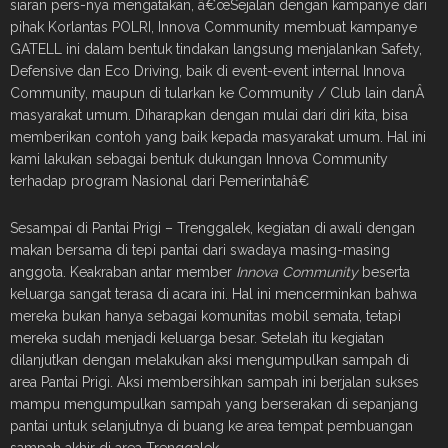
siaran pers-nya mengatakan, â€œSejalan dengan kampanye dari
pihak Korlantas POLRI, Innova Community membuat kampanye
GATELL ini dalam bentuk tindakan langsung menjalankan Safety,
Defensive dan Eco Driving, baik di event-event internal Innova
Community, maupun di tularkan ke Community / Club lain danÂ
masyarakat umum. Diharapkan dengan mulai dari diri kita, bisa
memberikan contoh yang baik kepada masyarakat umum. Hal ini
kami lakukan sebagai bentuk dukungan Innova Community
terhadap program Nasional dari Pemerintahâ€
Sesampai di Pantai Prigi – Trenggalek, kegiatan di awali dengan
makan bersama di tepi pantai dari swadaya masing-masing
anggota. Keakraban antar member
Innova Community
beserta
keluarga sangat terasa di acara ini. Hal ini mencerminkan bahwa
mereka bukan hanya sebagai komunitas mobil semata, tetapi
mereka sudah menjadi keluarga besar. Setelah itu kegiatan
dilanjutkan dengan melakukan aksi mengumpulkan sampah di
area Pantai Prigi. Aksi membersihkan sampah ini berjalan sukses
mampu mengumpulkan sampah yang berserakan di sepanjang
pantai untuk selanjutnya di buang ke area tempat pembuangan