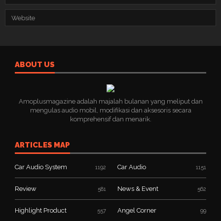
ABOUT US
Amoplusmagazine adalah majalah bulanan yang meliput dan
mengulas audio mobil, modifikasi dan aksesoris secara
komprehensif dan menarik.
ARTICLES MAP
Car Audio System
Car Audio
1192
1151
Review
News & Event
581
562
Highlight Product
Angel Corner
557
99