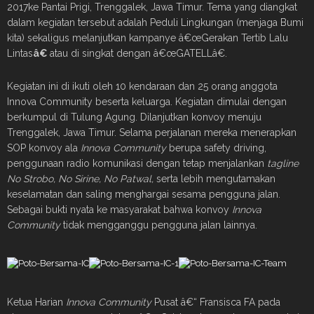
2017ke Pantai Prigi, Trenggalek, Jawa Timur. Tema yang diangkat
dalam kegiatan tersebut adalah Peduli Lingkungan (menjaga Bumi
kita) sekaligus melanjutkan kampanye â€œGerakan Tertib Lalu
Lintas
â€
atau di singkat dengan â€œGATELLâ€.
Kegiatan ini di ikuti oleh 10 kendaraan dan 25 orang anggota
Innova Community beserta keluarga. Kegiatan dimulai dengan
berkumpul di Tulung Agung. Dilanjutkan konvoy menuju
Trenggalek, Jawa Timur. Selama perjalanan mereka menerapkan
SOP konvoy ala
Innova Community
berupa safety driving,
penggunaan radio komunikasi dengan tetap menjalankan
tagline
No Strobo, No Sirine, No Patwal,
serta lebih mengutamakan
keselamatan dan saling menghargai sesama pengguna jalan.
Sebagai bukti nyata ke masyarakat bahwa konvoy
Innova
Community
tidak mengganggu pengguna jalan lainnya.
Ketua Harian
Innova Community
Pusat â€“ Fransisca FA pada