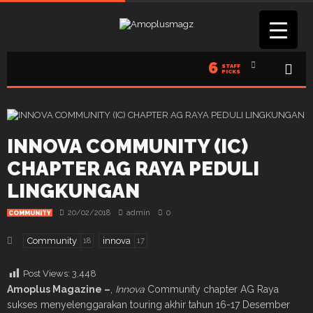
6
STAFF
PICKS
INNOVA COMMUNITY (IC)
CHAPTER AG RAYA PEDULI
LINGKUNGAN
20/02/2018
admin
0
COMMUNITY
Community
innova
18
17
Post Views:
3,448
Amoplus Magazine –
,
Innova
Community chapter AG Raya
sukses menyelenggarakan touring akhir tahun 16-17 Desember