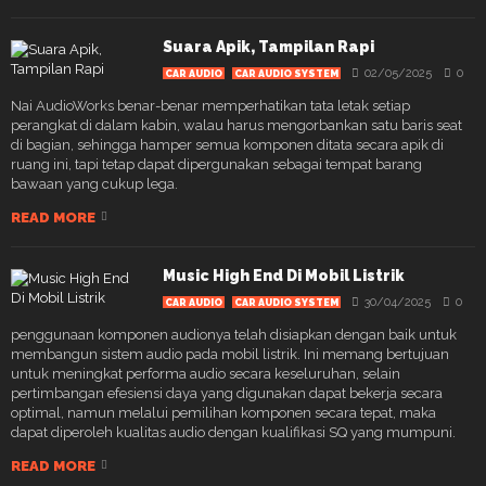
Suara Apik, Tampilan Rapi
02/05/2025
0
CAR AUDIO
CAR AUDIO SYSTEM
Nai AudioWorks benar-benar memperhatikan tata letak setiap
perangkat di dalam kabin, walau harus mengorbankan satu baris seat
di bagian, sehingga hamper semua komponen ditata secara apik di
ruang ini, tapi tetap dapat dipergunakan sebagai tempat barang
bawaan yang cukup lega.
READ MORE
Music High End Di Mobil Listrik
30/04/2025
0
CAR AUDIO
CAR AUDIO SYSTEM
penggunaan komponen audionya telah disiapkan dengan baik untuk
membangun sistem audio pada mobil listrik. Ini memang bertujuan
untuk meningkat performa audio secara keseluruhan, selain
pertimbangan efesiensi daya yang digunakan dapat bekerja secara
optimal, namun melalui pemilihan komponen secara tepat, maka
dapat diperoleh kualitas audio dengan kualifikasi SQ yang mumpuni.
READ MORE