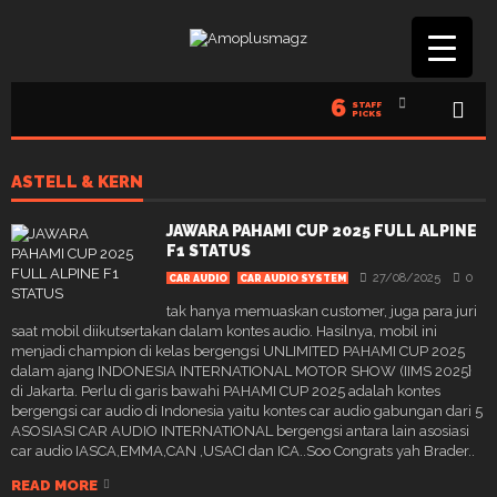
6
STAFF
PICKS
ASTELL & KERN
JAWARA PAHAMI CUP 2025 FULL ALPINE
F1 STATUS
27/08/2025
0
CAR AUDIO
CAR AUDIO SYSTEM
tak hanya memuaskan customer, juga para juri
saat mobil diikutsertakan dalam kontes audio. Hasilnya, mobil ini
menjadi champion di kelas bergengsi UNLIMITED PAHAMI CUP 2025
dalam ajang INDONESIA INTERNATIONAL MOTOR SHOW (IIMS 2025}
di Jakarta. Perlu di garis bawahi PAHAMI CUP 2025 adalah kontes
bergengsi car audio di Indonesia yaitu kontes car audio gabungan dari 5
ASOSIASI CAR AUDIO INTERNATIONAL bergengsi antara lain asosiasi
car audio IASCA,EMMA,CAN ,USACI dan ICA..Soo Congrats yah Brader..
READ MORE