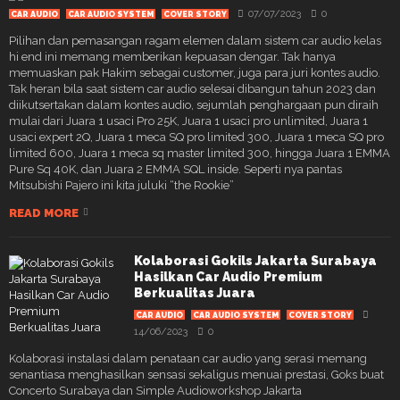
07/07/2023
0
CAR AUDIO
CAR AUDIO SYSTEM
COVER STORY
Pilihan dan pemasangan ragam elemen dalam sistem car audio kelas
hi end ini memang memberikan kepuasan dengar. Tak hanya
memuaskan pak Hakim sebagai customer, juga para juri kontes audio.
Tak heran bila saat sistem car audio selesai dibangun tahun 2023 dan
diikutsertakan dalam kontes audio, sejumlah penghargaan pun diraih
mulai dari Juara 1 usaci Pro 25K, Juara 1 usaci pro unlimited, Juara 1
usaci expert 2Q, Juara 1 meca SQ pro limited 300, Juara 1 meca SQ pro
limited 600, Juara 1 meca sq master limited 300, hingga Juara 1 EMMA
Pure Sq 40K, dan Juara 2 EMMA SQL inside. Seperti nya pantas
Mitsubishi Pajero ini kita juluki “the Rookie”
READ MORE
Kolaborasi Gokils Jakarta Surabaya
Hasilkan Car Audio Premium
Berkualitas Juara
CAR AUDIO
CAR AUDIO SYSTEM
COVER STORY
14/06/2023
0
Kolaborasi instalasi dalam penataan car audio yang serasi memang
senantiasa menghasilkan sensasi sekaligus menuai prestasi, Goks buat
Concerto Surabaya dan Simple Audioworkshop Jakarta