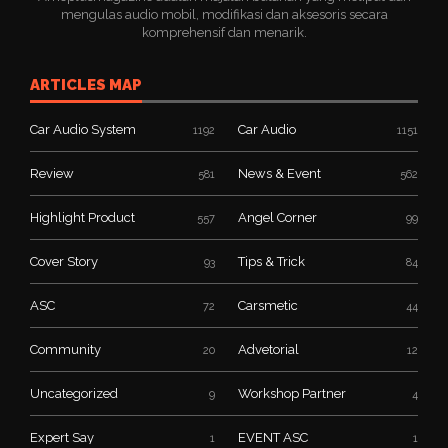
mengulas audio mobil, modifikasi dan aksesoris secara
komprehensif dan menarik.
ARTICLES MAP
Car Audio System
Car Audio
1192
1151
Review
News & Event
581
562
Highlight Product
Angel Corner
557
99
Cover Story
Tips & Trick
93
84
ASC
Carsmetic
72
44
Community
Advetorial
20
12
Uncategorized
Workshop Partner
9
4
Expert Say
EVENT ASC
1
1