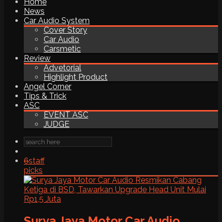
Home
News
Car Audio System
Cover Story
Car Audio
Carsmetic
Review
Advetorial
Highlight Product
Angel Corner
Tips & Trick
ASC
EVENT ASC
JUDGE
6
staff
picks
Surya Jaya Motor Car Audio