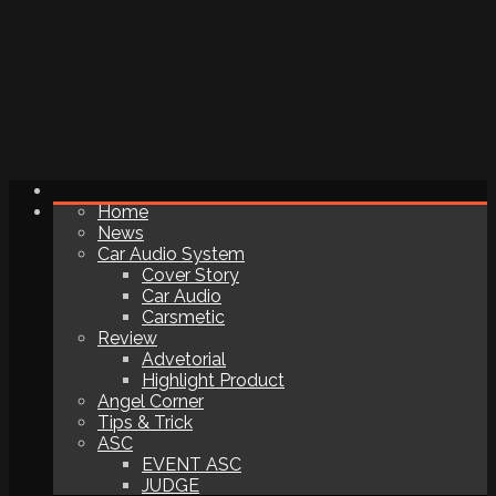
Home
News
Car Audio System
Cover Story
Car Audio
Carsmetic
Review
Advetorial
Highlight Product
Angel Corner
Tips & Trick
ASC
EVENT ASC
JUDGE