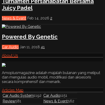
Turnamen Persahabatan Bersama
Juicy Padel
News & Event
Feb 14, 2026
2
Powered By Genetic
Car Audio
Jan 11, 2018
41
About Us
Amoplusmagazine adalah majalah bulanan yang meliput
dan mengulas audio mobil, modifikasi dan aksesoris
secara komprehensif dan menarik.
Articles Map
Car Audio System
1192
Car Audio
1151
Review
581
News & Event
562