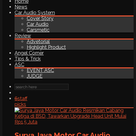
Home
News
Car Audio System
Cover Story
Car Audio
Carsmetic
Review
Advetorial
Highlight Product
Angel Corner
Tips & Trick
ASC
EVENT ASC
JUDGE
6
staff
picks
Surya Jaya Motor Car Audio