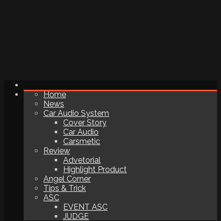
Home
News
Car Audio System
Cover Story
Car Audio
Carsmetic
Review
Advetorial
Highlight Product
Angel Corner
Tips & Trick
ASC
EVENT ASC
JUDGE