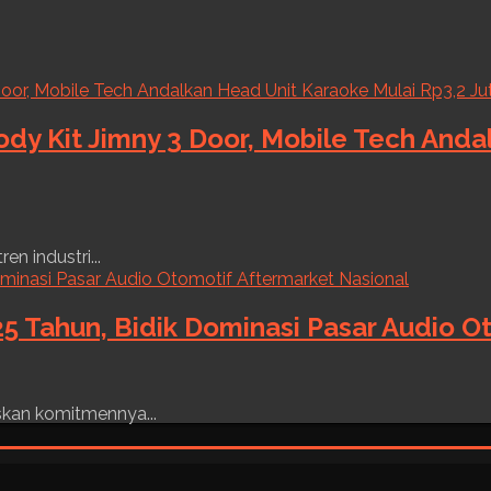
ody Kit Jimny 3 Door, Mobile Tech And
n industri...
5 Tahun, Bidik Dominasi Pasar Audio O
skan komitmennya...