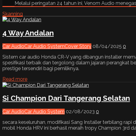
Melalui peringatan 24 tahun ini, Venom Audio menega
Skanning
4 Way Andalan
Car Audio
Car Audio System
Cover Story
08/04/2025
0
Sistem car audio Honda CR-V yang dibangun installer me
spesifikasi terbaik dan tergolong dalam jajaran perangkat 
prestige tersendiri bagi pemiliknya.
Read more
Si Champion Dari Tangerang Selatan
Car Audio
Car Audio System
02/08/2023
0
secara keseluruhan, modifikasi Sang Installer terbilang r
mobil Honda HRV ini berhasil meraih tropy Champion 3rd dari 