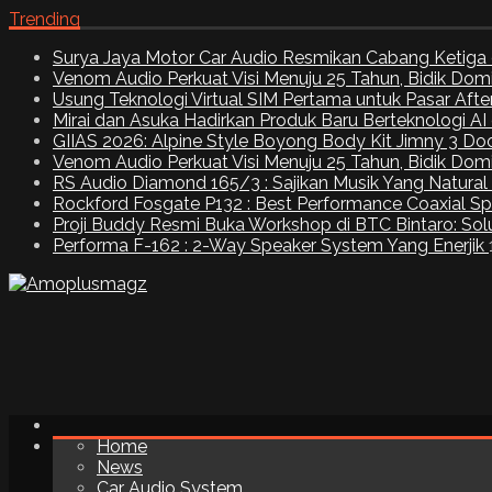
Trending
Surya Jaya Motor Car Audio Resmikan Cabang Ketiga 
Venom Audio Perkuat Visi Menuju 25 Tahun, Bidik Dom
Usung Teknologi Virtual SIM Pertama untuk Pasar Aft
Mirai dan Asuka Hadirkan Produk Baru Berteknologi A
GIIAS 2026: Alpine Style Boyong Body Kit Jimny 3 Do
Venom Audio Perkuat Visi Menuju 25 Tahun, Bidik Dom
RS Audio Diamond 165/3 : Sajikan Musik Yang Natural
Rockford Fosgate P132 : Best Performance Coaxial S
Proji Buddy Resmi Buka Workshop di BTC Bintaro: Solu
Performa F-162 : 2-Way Speaker System Yang Enerjik
Home
News
Car Audio System