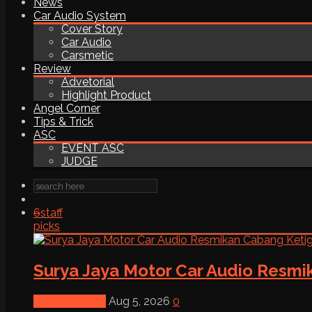
News
Car Audio System
Cover Story
Car Audio
Carsmetic
Review
Advetorial
Highlight Product
Angel Corner
Tips & Trick
ASC
EVENT ASC
JUDGE
6
staff
picks
Surya Jaya Motor Car Audio Resmi
News & Event
Aug 5, 2026
0