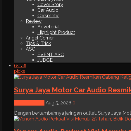
Cover Story
Car Audio
Carsmetic
Review
Advetorial
Highlight Product
Angel Corner
Tips & Trick
ASC
EVENT ASC
JUDGE
6
staff
picks
Surya Jaya Motor Car Audio Resmi
News & Event
Aug 5, 2026
0
Dengan bertambahnya jaringan outlet, Surya Jaya Moto