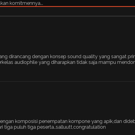
skan komitmennya...
mang dirancang dengan konsep sound quality yang sangat
berkelas audiophile yang diharapkan tidak saja mampu mendon
api dengan komposisi penempatan kompone yang apik,dan dide
tiga puluh tiga peserta..salluutt,congratulation