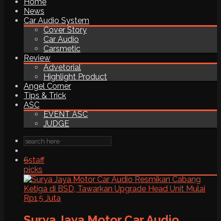
Home
News
Car Audio System
Cover Story
Car Audio
Carsmetic
Review
Advetorial
Highlight Product
Angel Corner
Tips & Trick
ASC
EVENT ASC
JUDGE
6
staff
picks
Surya Jaya Motor Car Audio