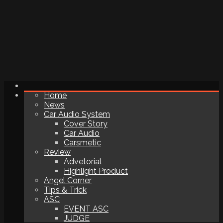
Home
News
Car Audio System
Cover Story
Car Audio
Carsmetic
Review
Advetorial
Highlight Product
Angel Corner
Tips & Trick
ASC
EVENT ASC
JUDGE