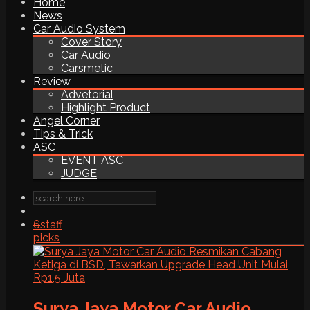
Home
News
Car Audio System
Cover Story
Car Audio
Carsmetic
Review
Advetorial
Highlight Product
Angel Corner
Tips & Trick
ASC
EVENT ASC
JUDGE
6
staff
picks
Surya Jaya Motor Car Audio