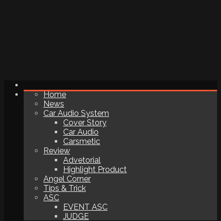
Home
News
Car Audio System
Cover Story
Car Audio
Carsmetic
Review
Advetorial
Highlight Product
Angel Corner
Tips & Trick
ASC
EVENT ASC
JUDGE