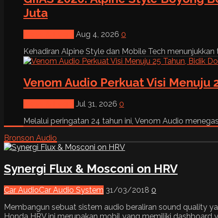
Juta
News & Event
Aug 4, 2026
0
Kehadiran Alpine Style dan Mobile Tech menunjukkan tre
Venom Audio Perkuat Visi Menuju 2
News & Event
Jul 31, 2026
0
Melalui peringatan 24 tahun ini, Venom Audio menega
Bronson Audio
Synergi Flux & Mosconi on HRV
Car Audio
Car Audio System
31/03/2018
0
Membangun sebuat sistem audio beraliran sound quality ya
Honda HRV ini merupakan mobil yang memiliki dashboard y