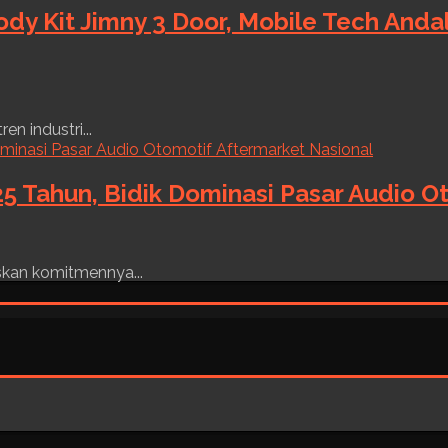
ody Kit Jimny 3 Door, Mobile Tech And
n industri...
5 Tahun, Bidik Dominasi Pasar Audio O
skan komitmennya...