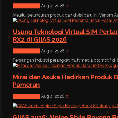
News & Event
Aug 4, 2026
0
Melalui peluncuran produk dan divisi baru ini, Venom Au
Usung Teknologi Virtual SIM Pert
RX2 di GIIAS 2026
News & Event
Aug 4, 2026
0
Persaingan industri perangkat multimedia otomotif di I
Mirai dan Asuka Hadirkan Produk B
Pameran
News & Event
Aug 4, 2026
0
GIIAS 2026: Alpine Style Boyong B