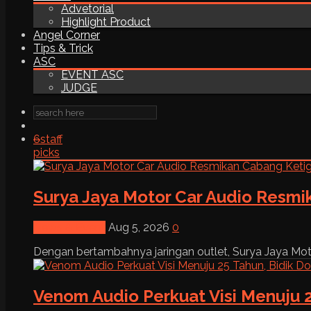
Advetorial
Highlight Product
Angel Corner
Tips & Trick
ASC
EVENT ASC
JUDGE
6
staff
picks
Surya Jaya Motor Car Audio Resmi
News & Event
Aug 5, 2026
0
Dengan bertambahnya jaringan outlet, Surya Jaya Moto
Venom Audio Perkuat Visi Menuju 2