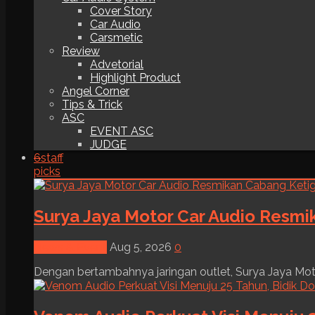
Cover Story
Car Audio
Carsmetic
Review
Advetorial
Highlight Product
Angel Corner
Tips & Trick
ASC
EVENT ASC
JUDGE
6
staff
picks
Surya Jaya Motor Car Audio Resmi
News & Event
Aug 5, 2026
0
Dengan bertambahnya jaringan outlet, Surya Jaya Moto