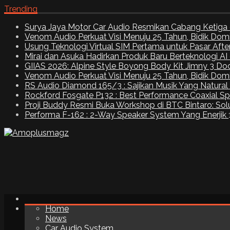
Trending
Surya Jaya Motor Car Audio Resmikan Cabang Ketiga 
Venom Audio Perkuat Visi Menuju 25 Tahun, Bidik Dom
Usung Teknologi Virtual SIM Pertama untuk Pasar Aft
Mirai dan Asuka Hadirkan Produk Baru Berteknologi A
GIIAS 2026: Alpine Style Boyong Body Kit Jimny 3 Do
Venom Audio Perkuat Visi Menuju 25 Tahun, Bidik Dom
RS Audio Diamond 165/3 : Sajikan Musik Yang Natural
Rockford Fosgate P132 : Best Performance Coaxial S
Proji Buddy Resmi Buka Workshop di BTC Bintaro: Solu
Performa F-162 : 2-Way Speaker System Yang Enerjik
Home
News
Car Audio System