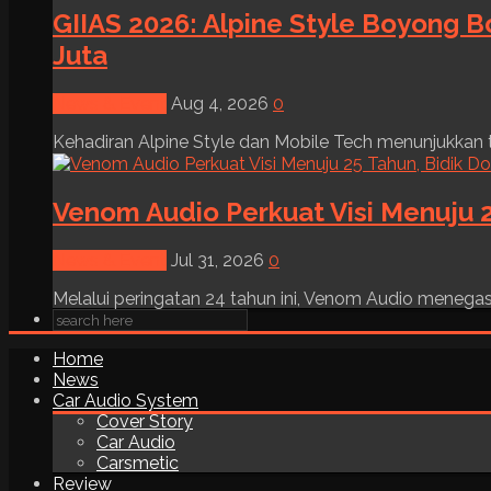
GIIAS 2026: Alpine Style Boyong B
Juta
News & Event
Aug 4, 2026
0
Kehadiran Alpine Style dan Mobile Tech menunjukkan tre
Venom Audio Perkuat Visi Menuju 2
News & Event
Jul 31, 2026
0
Melalui peringatan 24 tahun ini, Venom Audio menega
Home
News
Car Audio System
Cover Story
Car Audio
Carsmetic
Review