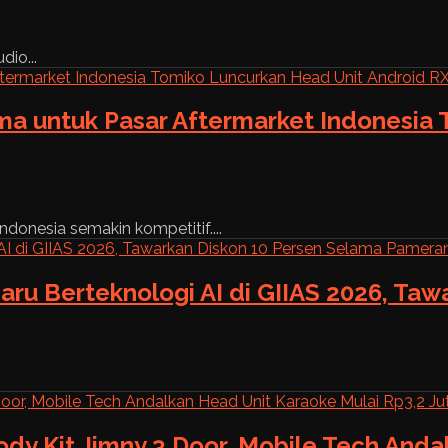
dio...
ama untuk Pasar Aftermarket Indonesia
ndonesia semakin kompetitif....
aru Berteknologi AI di GIIAS 2026, Ta
ody Kit Jimny 3 Door, Mobile Tech And