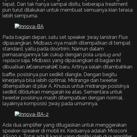
tepat. Dan tak hanya sampai disitu, beberapa treatment
pun turut dilakukan untuk membuat semuanya kian terasa
lebih sempurna.
Pada bagian depan, satu set speaker 3way lansiran Flux
dipasangkan. Midbass-nya masih ditempatkan di tempat
standard, yaitu pada doortrim. Namun dalam
pemasangannya tak cukup dengan pola
unplug and
replace
saja. Midbass yang dipasangkan di bagian ini
dibuatkan â€œrumahâ€ baru. Artinya selain ditambahkan
baffle, posisinya pun sedikit diangle. Dengan begitu
kinerjanya bisa lebih optimal. Midrange dan tweeter
ditempatkan di pilar A. Khusus untuk midrange posisinya
sedikit ditidurkan mengarah ke atas. Sementara untuk
tweeter posisinya masih ditempatkan dengan normal,
layaknya komposisi 3way pada umumnya.
Ada dua amplifier yang ditugaskan untuk menggerakan
speaker-speaker di mobil ini. Keduanya adalah Mosconi
AS100.4. Total ada 8 kanal yang dimiliki oleh dua amplifier