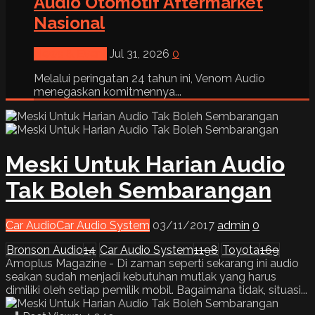
Audio Otomotif Aftermarket
Nasional
News & Event
Jul 31, 2026
0
Melalui peringatan 24 tahun ini, Venom Audio
menegaskan komitmennya...
Meski Untuk Harian Audio
Tak Boleh Sembarangan
Car Audio
Car Audio System
03/11/2017
admin
0
Bronson Audio
14
Car Audio System
1198
Toyota
169
Amoplus Magazine - Di zaman seperti sekarang ini audio
seakan sudah menjadi kebutuhan mutlak yang harus
dimiliki oleh setiap pemilik mobil. Bagaimana tidak, situasi...