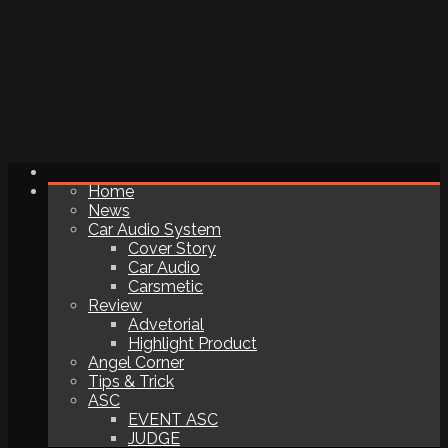
Home
News
Car Audio System
Cover Story
Car Audio
Carsmetic
Review
Advetorial
Highlight Product
Angel Corner
Tips & Trick
ASC
EVENT ASC
JUDGE