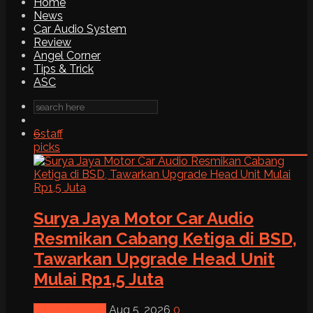
Home
News
Car Audio System
Review
Angel Corner
Tips & Trick
ASC
6
staff
picks
Surya Jaya Motor Car Audio
Resmikan Cabang Ketiga di BSD,
Tawarkan Upgrade Head Unit
Mulai Rp1,5 Juta
News & Event
Aug 5, 2026
0