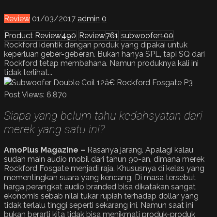
Review
01/03/2017
admin
0
Product Review
490
Review
761
subwoofer
100
Rockford identik dengan produk yang dipakai untuk
keperluan geber-geberan. Bukan hanya SPL, tapi SQ dari
Rockford tetap membahana. Namun produknya kali ini
tidak terlihat...
Post Views:
6,870
Siapa yang belum tahu kedahsyatan dari
merek yang satu ini?
AmoPlus Magazine –
Rasanya jarang. Apalagi kalau
sudah main audio mobil dari tahun 90-an, dimana merek
Rockford Fosgate menjadi raja. Khususnya di kelas yang
mementingkan suara yang kencang. Di masa tersebut
harga perangkat audio branded bisa dikatakan sangat
ekonomis sebab nilai tukar rupiah terhadap dollar yang
tidak terlalu tinggi seperti sekarang ini. Namun saat ini
bukan berarti kita tidak bisa menikmati produk-produk