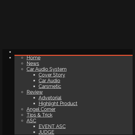
Home
News
Car Audio System
Cover Story
Car Audio
Carsmetic
Review
Advetorial
Highlight Product
Angel Corner
Tips & Trick
ASC
EVENT ASC
JUDGE