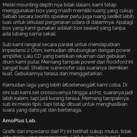
Meski mounting depth nya tidak dalam, kami tetap
menggunakan box yang masih memiliki ruang yang cukup.
Sebab secara teoritis speaker perlu juga ruang sedikit lebih
luas untuk sirkulasi pergerakan udara di dalamnya. Apalagi
box yang kami gunakan adalah box sealed yang tanpa
ada lubang sama sekali.
Sub kami rangkai secara paralel untuk mendapatkan
impedansi 2 Ohm, kemudian dihubungkan dengan power
amplifier. Lalu CD yang berisikan rekaman dari gebukan
drum kami putar. Memang tampak power dari Rockford ini
sangat kuat. Shallow subwoofer saja suaranya demikian
kuat. Gebukannya terasa dan menggetarkan.
Kemudian lagu yang lebih â€œtenangâ€ kami coba. Di
sini sub kami set crossovernya hingga 40Hz, suaranya jadi
lebih kalem, tapi jadi kurang terasa. Memang tampaknya
sub ini meski tipis, tapi tetap dibuat untuk menghasilkan
suara yang dahsyat dan bertenaga.
AmoPlus Lab.
Grafik dari impedansi dari P3 ini terlihat cukup mulus, tidak