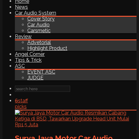
Home
News
Car Audio System
Cover Story
Car Audio
Carsmetic
Review
Advetorial
Highlight Product
Angel Corner
Tips & Trick
ASC
EVENT ASC
JUDGE
6
staff
picks
Surya Jaya Motor Car Audio