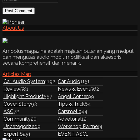
About Us
Amoplusmagazine adalah majalah bulanan yang meliput
dan mengulas audio mobil, modifikasi dan aksesoris
secara komprehensif dan menarik.
Articles Map
Car Audio System
1192
Car Audio
1151
Review
581
News & Event
562
Highlight Product
557
Angel Corner
99
Cover Story
93
Tips & Trick
84
ASC
72
Carsmetic
44
Community
20
Advetorial
12
Uncategorized
9
Workshop Partner
4
Expert Say
1
EVENT ASC
1