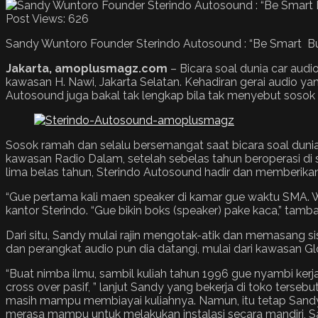
Post Views:
626
Sandy Wuntoro Founder Sterindo Autosound : “Be Smart Bu
Jakarta, amoplusmagz.com
– Bicara soal dunia car audi
kawasan H. Nawi, Jakarta Selatan. Kehadiran gerai audio yang
Autosound juga bakal tak lengkap bila tak menyebut sosok
Sosok ramah dan selalu bersemangat saat bicara soal dunia 
kawasan Radio Dalam, setelah sebelas tahun beroperasi d
lima belas tahun, Sterindo Autosound hadir dan memberikan
“Gue pertama kali maen speaker di kamar gue waktu SMA. 
kantor Sterindo. “Gue bikin boks (speaker) pake kaca,” tamb
Dari situ, Sandy mulai rajin mengotak-atik dan memasang si
dan perangkat audio pun dia datangi, mulai dari kawasan Gl
“Buat nimba ilmu, sambil kuliah tahun 1996 gue nyambi kerja
cross over pasif, ” lanjut Sandy yang bekerja di toko terse
masih mampu membiayai kuliahnya. Namun, itu tetap Sandy
merasa mampu untuk melakukan instalasi secara mandiri, San