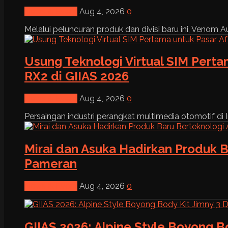
News & Event
Aug 4, 2026
0
Melalui peluncuran produk dan divisi baru ini, Venom Au
Usung Teknologi Virtual SIM Pert
RX2 di GIIAS 2026
News & Event
Aug 4, 2026
0
Persaingan industri perangkat multimedia otomotif di I
Mirai dan Asuka Hadirkan Produk B
Pameran
News & Event
Aug 4, 2026
0
GIIAS 2026: Alpine Style Boyong B