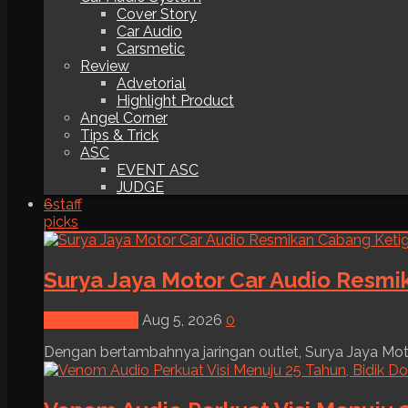
Cover Story
Car Audio
Carsmetic
Review
Advetorial
Highlight Product
Angel Corner
Tips & Trick
ASC
EVENT ASC
JUDGE
6
staff
picks
Surya Jaya Motor Car Audio Resmi
News & Event
Aug 5, 2026
0
Dengan bertambahnya jaringan outlet, Surya Jaya Moto