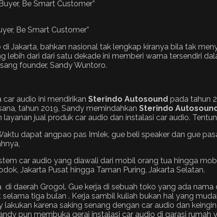
yer, Be Smart Customer”
o di Jakarta, bahkan nasional tak lengkap kiranya bila tak me
 lebih dari dari satu dekade ini memberi warna tersendiri dala
 sang founder, Sandy Wuntoro.
car audio ini mendirikan
Sterindo Autosound
pada tahun 
i sana, tahun 2019, Sandy memindahkan
Sterindo Autosoun
 layanan jual produk car audio dan instalasi car audio. Ten
Waktu dapat angpao pas Imlek, gue beli speaker dan gue p
ahnya,
stem car audio yang diawali dari mobil orang tua hingga mob
odok, Jakarta Pusat hingga Taman Puring, Jakarta Selatan.
 di daerah Grogol. Gue kerja di sebuah toko yang ada nama da
but selama tiga bulan . Kerja sambil kuliah bukan hal yang m
 lakukan karena saking senang dengan car audio dan keing
dy pun membuka gerai instalasi car audio di garasi rumah ya