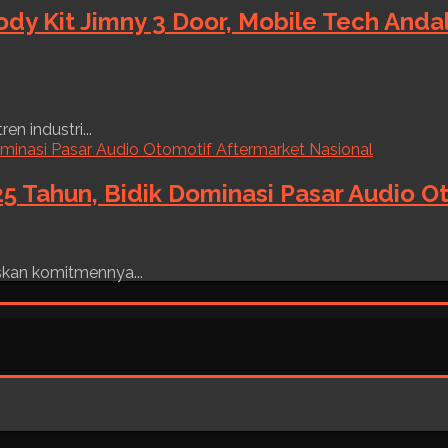
ody Kit Jimny 3 Door, Mobile Tech And
n industri...
5 Tahun, Bidik Dominasi Pasar Audio O
skan komitmennya...