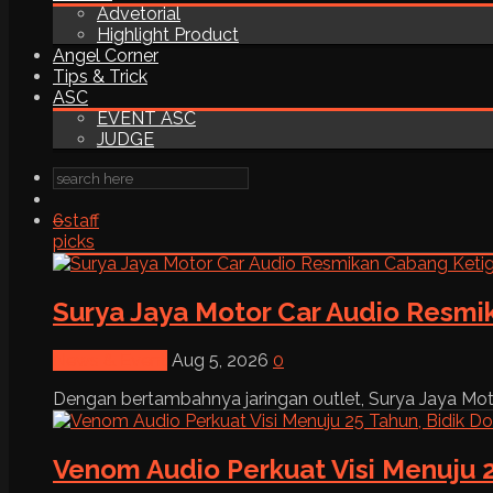
Advetorial
Highlight Product
Angel Corner
Tips & Trick
ASC
EVENT ASC
JUDGE
6
staff
picks
Surya Jaya Motor Car Audio Resmi
News & Event
Aug 5, 2026
0
Dengan bertambahnya jaringan outlet, Surya Jaya Moto
Venom Audio Perkuat Visi Menuju 2