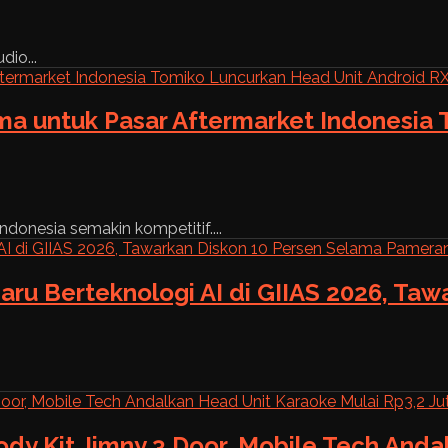
dio...
ama untuk Pasar Aftermarket Indonesia
ndonesia semakin kompetitif....
aru Berteknologi AI di GIIAS 2026, Ta
ody Kit Jimny 3 Door, Mobile Tech And