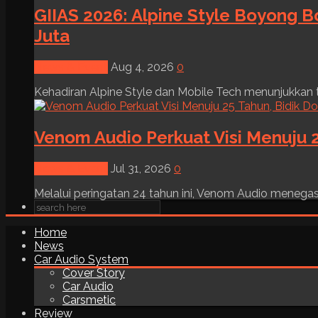
GIIAS 2026: Alpine Style Boyong B
Juta
News & Event
Aug 4, 2026
0
Kehadiran Alpine Style dan Mobile Tech menunjukkan tre
Venom Audio Perkuat Visi Menuju 2
News & Event
Jul 31, 2026
0
Melalui peringatan 24 tahun ini, Venom Audio menega
Home
News
Car Audio System
Cover Story
Car Audio
Carsmetic
Review