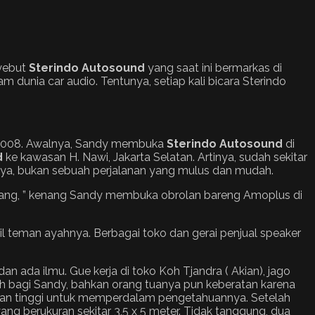
nyebut
Sterindo Autosound
yang saat ini bermarkas di
m dunia car audio. Tentunya, setiap kali bicara Sterindo
2008. Awalnya, Sandy membuka
Sterindo Autosound
di
d
ke kawasan H. Nawi, Jakarta Selatan. Artinya, sudah sekitar
tunya, bukan sebuah perjalanan yang mulus dan mudah.
asang, ” kenang Sandy membuka obrolan bareng Amoplus di
il teman ayahnya. Berbagai toko dan gerai penjual speaker
n ada ilmu. Gue kerja di toko Koh Tjandra ( Akian), jago
udah bagi Sandy, bahkan orang tuanya pun keberatan karena
inan tinggi untuk memperdalam pengetahuannya. Setelah
ng berukuran sekitar 3,5 x 5 meter. Tidak tanggung, dua