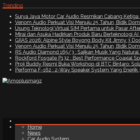
Trending
Surya Jaya Motor Car Audio Resmikan Cabang Ketiga 
Venom Audio Perkuat Visi Menuju 25 Tahun, Bidik Dom
Usung Teknologi Virtual SIM Pertama untuk Pasar Aft
Mirai dan Asuka Hadirkan Produk Baru Berteknologi A
GIIAS 2026: Alpine Style Boyong Body Kit Jimny 3 Do
Venom Audio Perkuat Visi Menuju 25 Tahun, Bidik Dom
RS Audio Diamond 165/3 : Sajikan Musik Yang Natural
Rockford Fosgate P132 : Best Performance Coaxial S
Proji Buddy Resmi Buka Workshop di BTC Bintaro: Solu
Performa F-162 : 2-Way Speaker System Yang Enerjik
Home
News
Car Audio System