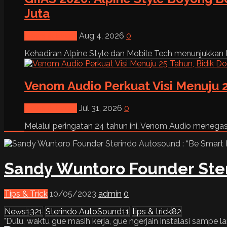
Juta
News & Event
Aug 4, 2026
0
Kehadiran Alpine Style dan Mobile Tech menunjukkan tre
Venom Audio Perkuat Visi Menuju 2
News & Event
Jul 31, 2026
0
Melalui peringatan 24 tahun ini, Venom Audio menega
Sandy Wuntoro Founder Ster
Tips & Trick
10/05/2023
admin
0
News
1321
Sterindo AutoSound
11
tips & trick
82
"Dulu, waktu gue masih kerja, gue ngerjain instalasi sampe l