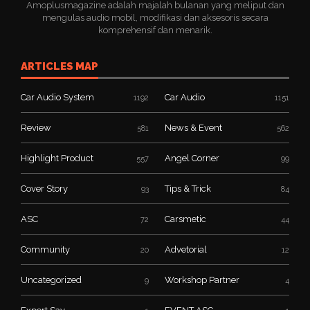
Amoplusmagazine adalah majalah bulanan yang meliput dan
mengulas audio mobil, modifikasi dan aksesoris secara
komprehensif dan menarik.
ARTICLES MAP
Car Audio System
Car Audio
1192
1151
Review
News & Event
581
562
Highlight Product
Angel Corner
557
99
Cover Story
Tips & Trick
93
84
ASC
Carsmetic
72
44
Community
Advetorial
20
12
Uncategorized
Workshop Partner
9
4