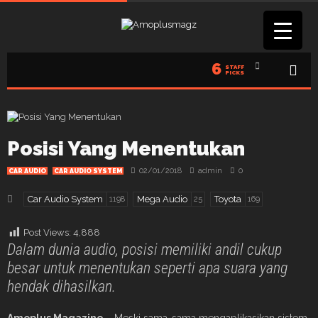
6
STAFF
PICKS
Posisi Yang Menentukan
02/01/2018
admin
0
CAR AUDIO
CAR AUDIO SYSTEM
Car Audio System
Mega Audio
Toyota
1198
25
169
Post Views:
4,888
Dalam dunia audio, posisi memiliki andil cukup
besar untuk menentukan seperti apa suara yang
hendak dihasilkan.
Amoplus Magazine –
Meski sama-sama mengaplikasikan sistem