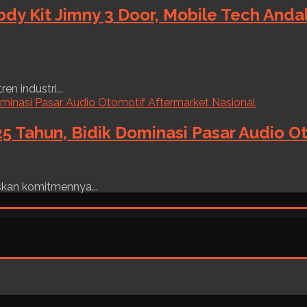
ody Kit Jimny 3 Door, Mobile Tech And
n industri...
5 Tahun, Bidik Dominasi Pasar Audio O
skan komitmennya...