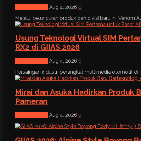
News & Event
Aug 4, 2026
0
Melalui peluncuran produk dan divisi baru ini, Venom Au
Usung Teknologi Virtual SIM Pert
RX2 di GIIAS 2026
News & Event
Aug 4, 2026
0
Persaingan industri perangkat multimedia otomotif di I
Mirai dan Asuka Hadirkan Produk B
Pameran
News & Event
Aug 4, 2026
0
GIIAS 2026: Alpine Style Boyong B