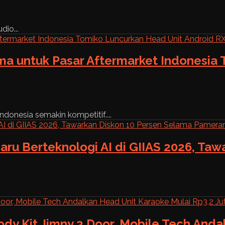
dio...
ama untuk Pasar Aftermarket Indonesia
ndonesia semakin kompetitif....
aru Berteknologi AI di GIIAS 2026, Ta
ody Kit Jimny 3 Door, Mobile Tech And