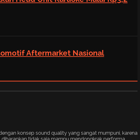
tomotif Aftermarket Nasional
g dengan konsep sound quality yang sangat mumpuni, karena
g diharapkan tidak saja mampu mendongkrak performa