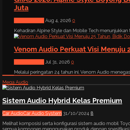
Juta
News & Event
Aug 4, 2026
0
Kehadiran Alpine Style dan Mobile Tech menunjukkan tre
Venom Audio Perkuat Visi Menuju 2
News & Event
Jul 31, 2026
0
Melalui peringatan 24 tahun ini, Venom Audio menega
Mega Audio
Sistem Audio Hybrid Kelas Premium
Car Audio
Car Audio System
31/10/2024
8
Melihat komposisi serta konfigurasi sistem audio mobil T
semua komponen menggunakan produk dengan spesifikasi te