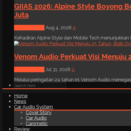
GIIAS 2026: Alpine Style Boyong B
Juta
News & Event
Aug 4, 2026
0
Kehadiran Alpine Style dan Mobile Tech menunjukkan tre
Venom Audio Perkuat Visi Menuju 2
News & Event
Jul 31, 2026
0
Melalui peringatan 24 tahun ini, Venom Audio menega
Home
News
Car Audio System
Cover Story
Car Audio
Carsmetic
Review