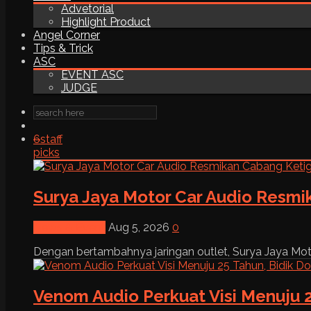
Advetorial
Highlight Product
Angel Corner
Tips & Trick
ASC
EVENT ASC
JUDGE
6
staff
picks
Surya Jaya Motor Car Audio Resmi
News & Event
Aug 5, 2026
0
Dengan bertambahnya jaringan outlet, Surya Jaya Moto
Venom Audio Perkuat Visi Menuju 2