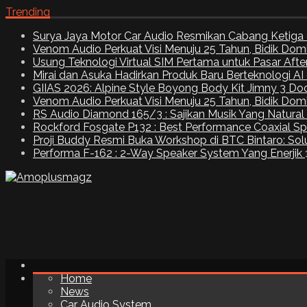
Trending
Surya Jaya Motor Car Audio Resmikan Cabang Ketiga 
Venom Audio Perkuat Visi Menuju 25 Tahun, Bidik Dom
Usung Teknologi Virtual SIM Pertama untuk Pasar Aft
Mirai dan Asuka Hadirkan Produk Baru Berteknologi A
GIIAS 2026: Alpine Style Boyong Body Kit Jimny 3 Do
Venom Audio Perkuat Visi Menuju 25 Tahun, Bidik Dom
RS Audio Diamond 165/3 : Sajikan Musik Yang Natural
Rockford Fosgate P132 : Best Performance Coaxial S
Proji Buddy Resmi Buka Workshop di BTC Bintaro: Solu
Performa F-162 : 2-Way Speaker System Yang Enerjik
Home
News
Car Audio System