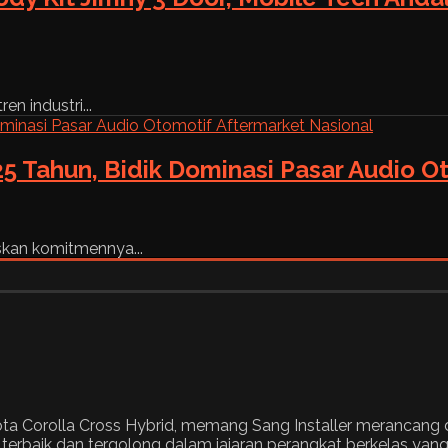
n industri...
5 Tahun, Bidik Dominasi Pasar Audio O
skan komitmennya...
oyota Corolla Cross Hybrid, memang Sang Installer merancan
rbaik dan tergolong dalam jajaran perangkat berkelas yan