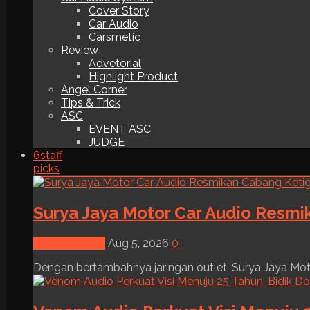
Cover Story
Car Audio
Carsmetic
Review
Advetorial
Highlight Product
Angel Corner
Tips & Trick
ASC
EVENT ASC
JUDGE
6
staff
picks
Surya Jaya Motor Car Audio Resmi
News & Event
Aug 5, 2026
0
Dengan bertambahnya jaringan outlet, Surya Jaya Moto