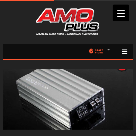
6
STAFF
PICKS