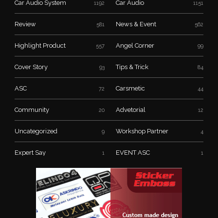
Car Audio System
Car Audio
1192
1151
Review
News & Event
581
562
Highlight Product
Angel Corner
557
99
Cover Story
Tips & Trick
93
84
ASC
Carsmetic
72
44
Community
Advetorial
20
12
Uncategorized
Workshop Partner
9
4
Expert Say
EVENT ASC
1
1