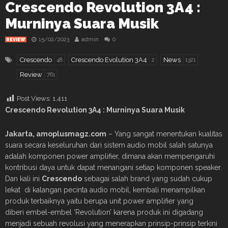
Crescendo Revolution 3A4 :
Murninya Suara Musik
15/02/2023
admin
0
REVIEW
Crescendo
Crescendo Evolution 3A4
News
48
2
1321
Review
761
Post Views:
1,411
Crescendo Revolution 3A4
:
Murninya Suara Musik
Jakarta, amoplusmagz.com
– Yang sangat menentukan kualitas
suara secara keseluruhan dari sistem audio mobil salah satunya
adalah komponen power amplifier, dimana akan mempengaruhi
kontribusi daya untuk dapat menangani setiap komponen speaker.
Dan kali ini
Crescendo
sebagai salah brand yang sudah cukup
lekat di kalangan pecinta audio mobil, kembali menampilkan
produk terbaiknya yaitu berupa unit power amplifier yang
diberi embel-embel ‘Revolution’ karena produk ini digadang
menjadi sebuah revolusi yang menerapkan prinsip-prinsip terkini