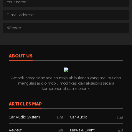
ABOUT US
Amoplusmagazine adalah majalah bulanan yang meliput dan
mengulas audio mobil, modifikasi dan aksesoris secara
komprehensif dan menarik.
ARTICLES MAP
Car Audio System
Car Audio
1192
1151
Review
News & Event
581
562