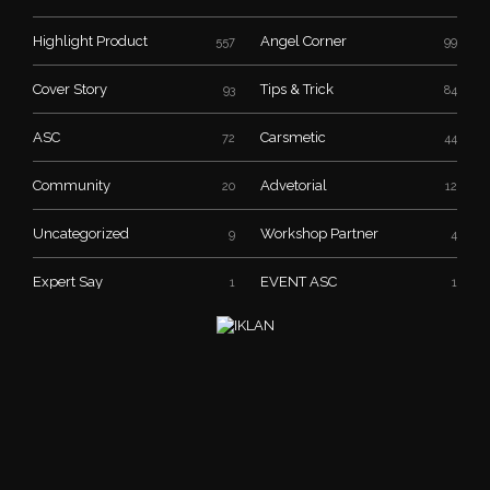
Highlight Product
Angel Corner
557
99
Cover Story
Tips & Trick
93
84
ASC
Carsmetic
72
44
Community
Advetorial
20
12
Uncategorized
Workshop Partner
9
4
Expert Say
EVENT ASC
1
1