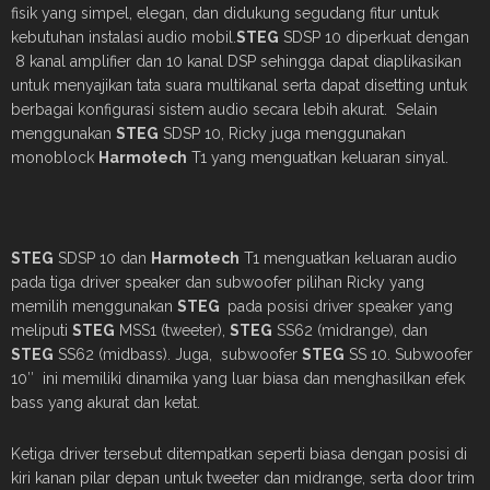
fisik yang simpel, elegan, dan didukung segudang fitur untuk
kebutuhan instalasi audio mobil.
STEG
SDSP 10 diperkuat dengan
8 kanal amplifier dan 10 kanal DSP sehingga dapat diaplikasikan
untuk menyajikan tata suara multikanal serta dapat disetting untuk
berbagai konfigurasi sistem audio secara lebih akurat. Selain
menggunakan
STEG
SDSP 10, Ricky juga menggunakan
monoblock
Harmotech
T1 yang menguatkan keluaran sinyal.
STEG
SDSP 10 dan
Harmotech
T1 menguatkan keluaran audio
pada tiga driver speaker dan subwoofer pilihan Ricky yang
memilih menggunakan
STEG
pada posisi driver speaker yang
meliputi
STEG
MSS1 (tweeter),
STEG
SS62 (midrange), dan
STEG
SS62 (midbass). Juga, subwoofer
STEG
SS 10. Subwoofer
10″ ini memiliki dinamika yang luar biasa dan menghasilkan efek
bass yang akurat dan ketat.
Ketiga driver tersebut ditempatkan seperti biasa dengan posisi di
kiri kanan pilar depan untuk tweeter dan midrange, serta door trim