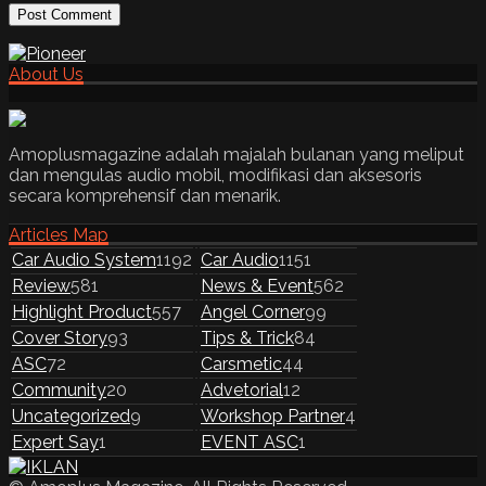
About Us
Amoplusmagazine adalah majalah bulanan yang meliput
dan mengulas audio mobil, modifikasi dan aksesoris
secara komprehensif dan menarik.
Articles Map
Car Audio System
1192
Car Audio
1151
Review
581
News & Event
562
Highlight Product
557
Angel Corner
99
Cover Story
93
Tips & Trick
84
ASC
72
Carsmetic
44
Community
20
Advetorial
12
Uncategorized
9
Workshop Partner
4
Expert Say
1
EVENT ASC
1