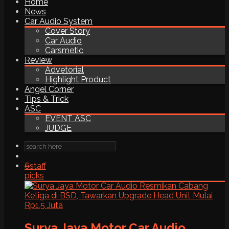
Home
News
Car Audio System
Cover Story
Car Audio
Carsmetic
Review
Advetorial
Highlight Product
Angel Corner
Tips & Trick
ASC
EVENT ASC
JUDGE
6
staff
picks
Surya Jaya Motor Car Audio