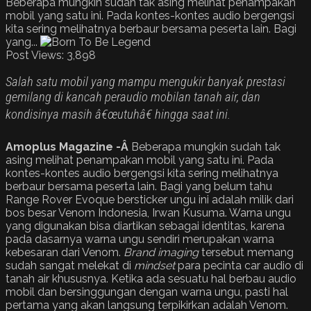
Beberapa mungkin sudah tak asing melihat penampakan
mobil yang satu ini. Pada kontes-kontes audio bergengsi
kita sering melihatnya berbaur bersama peserta lain. Bagi
yang...
Post Views:
3,898
Salah satu mobil yang mampu mengukir banyak prestasi
gemilang di kancah peraudio mobilan tanah air, dan
kondisinya masih â€œutuhâ€ hingga saat ini.
Amoplus Magazine -Â
Beberapa mungkin sudah tak
asing melihat penampakan mobil yang satu ini. Pada
kontes-kontes audio bergengsi kita sering melihatnya
berbaur bersama peserta lain. Bagi yang belum tahu
Range Rover Evoque bersticker ungu ini adalah milik dari
bos besar Venom Indonesia, Irwan Kusuma. Warna ungu
yang digunakan bisa diartikan sebagai identitas, karena
pada dasarnya warna ungu sendiri merupakan warna
kebesaran dari Venom.
Brand imaging
tersebut memang
sudah sangat melekat di
mindset
para pecinta car audio di
tanah air khususnya. Ketika ada sesuatu hal berbau audio
mobil dan bersinggungan dengan warna ungu, pasti hal
pertama yang akan langsung terpikirkan adalah Venom.