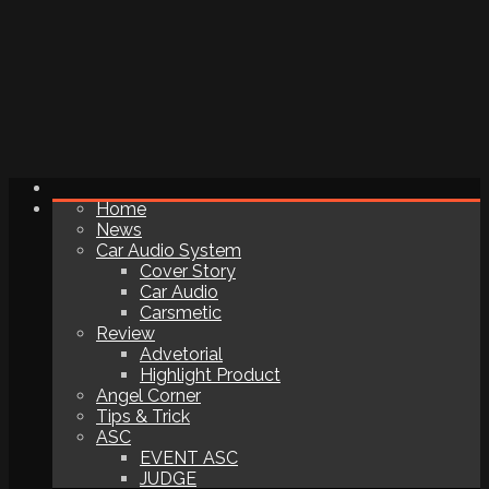
Home
News
Car Audio System
Cover Story
Car Audio
Carsmetic
Review
Advetorial
Highlight Product
Angel Corner
Tips & Trick
ASC
EVENT ASC
JUDGE