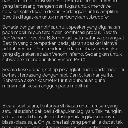
dan satu amplifier Bewith A 110SII. Dua amplifier Venom
yang terpasang mengemban tugas untuk mendrive
speaker split di kabin depan. Sedangkan untuk amplifier
Bewith ditugaskan untuk membunyikan subwoofer.
Senada dengan amplifier, untuk speaker yang digunakan
pada mobil ini pun terdiri dari kombinasi produk Bewith
dan Venom. Tweeter B18 menjadi satu-satunya perangkat
Bewith yang ditempatkan pada jajaran speaker, lainnya
adalah Venom. Untuk midrange dan midbass perangkat
yang digunakan adalah Venom Inferno. Sedangkan untuk
subwoofer menggunakan Venom PS 10.
Secara keseluruhan, setiap perangkat audio pada mobil ini
berhasil terpasang dengan rapi. Dan bukan hanya itu.
Beberapa aksen kosmetik turut dibubuhkan guna
menambah kesan anggun pada mobil ini.
Bicara soal suara, tentunya sih kalau untuk urusan yang
satu ini sudah tidak perlu diragukan lagi yah. Tak mungkin
ia bisa meraih banyak prestasi gemilang jika suaranya
biasa-biasa saja. Oh ya, prestasi yang pernah ia dapat tak
hanya berasal dari dalam negeri saja loh. Beberapa ada