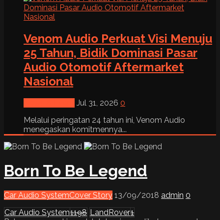
Venom Audio Perkuat Visi Menuju
25 Tahun, Bidik Dominasi Pasar
Audio Otomotif Aftermarket
Nasional
News & Event
Jul 31, 2026
0
Melalui peringatan 24 tahun ini, Venom Audio
menegaskan komitmennya...
Born To Be Legend
Car Audio System
Cover Story
13/09/2018
admin
0
Car Audio System
1198
LandRover
1