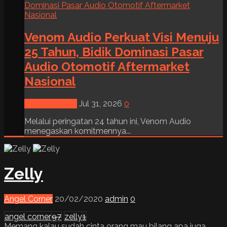
Venom Audio Perkuat Visi Menuju
25 Tahun, Bidik Dominasi Pasar
Audio Otomotif Aftermarket
Nasional
News & Event
Jul 31, 2026
0
Melalui peringatan 24 tahun ini, Venom Audio
menegaskan komitmennya...
Zelly
Angel Corner
20/02/2020
admin
0
angel corner
97
zelly
1
Memang kalau sudah cinta orang mau bilang apa juga