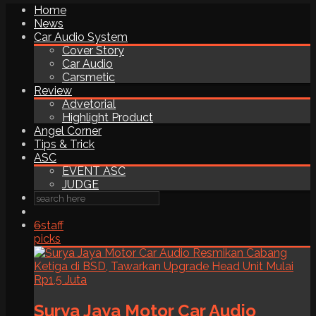
Home
News
Car Audio System
Cover Story
Car Audio
Carsmetic
Review
Advetorial
Highlight Product
Angel Corner
Tips & Trick
ASC
EVENT ASC
JUDGE
6
staff
picks
Surya Jaya Motor Car Audio