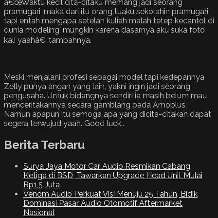
â€œWaktu kecil cita-citaku memang jadi seorang
pramugari, maka dari itu orang tuaku sekolahin pramugari,
tapi entah mengapa setelah kuliah malah tetep kecantol di
dunia modeling, mungkin karena dasarnya aku suka foto
kali yaahâ€. tambahnya.
Meski menjalani profesi sebagai model tapi kedepannya
Zelly punya angan yang lain, yakni ingin jadi seorang
pengusaha. Untuk bidangnya sendiri ia masih belum mau
menceritakannya secara gamblang pada Amoplus.
Namun apapun itu semoga apa yang dicita-citakan dapat
segera terwujud yaah. Good luck..
Berita Terbaru
Surya Jaya Motor Car Audio Resmikan Cabang
Ketiga di BSD, Tawarkan Upgrade Head Unit Mulai
Rp1,5 Juta
Venom Audio Perkuat Visi Menuju 25 Tahun, Bidik
Dominasi Pasar Audio Otomotif Aftermarket
Nasional