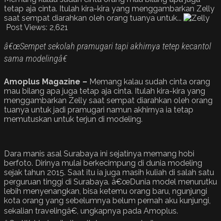
tetap aja cinta. Itulah kira-kira yang menggambarkan Zelly
saat sempat diarahkan oleh orang tuanya untuk...
Post Views:
2,621
â€œSempet sekolah pramugari tapi akhirnya tetep kecantol
sama modelingâ€
Amoplus Magazine –
Memang kalau sudah cinta orang
mau bilang apa juga tetap aja cinta. Itulah kira-kira yang
menggambarkan Zelly saat sempat diarahkan oleh orang
tuanya untuk jadi pramugari namun akhirnya ia tetap
memutuskan untuk terjun di modeling.
Dara manis asal Surabaya ini sejatinya memang hobi
berfoto. Dirinya mulai berkecimpung di dunia modeling
sejak tahun 2015. Saat itu ia juga masih kuliah di salah satu
perguruan tinggi di Surabaya. â€œDunia model menurutku
lebih menyenangkan, bisa ketemu orang baru, ngunjungi
kota orang yang sebelumnya belum pernah aku kunjungi,
sekalian travelingâ€, ungkapnya pada Amoplus.