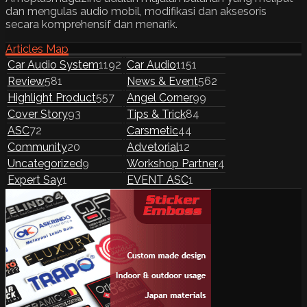
dan mengulas audio mobil, modifikasi dan aksesoris
secara komprehensif dan menarik.
Articles Map
Car Audio System
1192
Car Audio
1151
Review
581
News & Event
562
Highlight Product
557
Angel Corner
99
Cover Story
93
Tips & Trick
84
ASC
72
Carsmetic
44
Community
20
Advetorial
12
Uncategorized
9
Workshop Partner
4
Expert Say
1
EVENT ASC
1