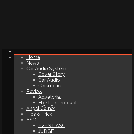
Home
News
Car Audio System
Cover Story
Car Audio
Carsmetic
Review
Advetorial
Highlight Product
Angel Corner
Tips & Trick
ASC
EVENT ASC
JUDGE