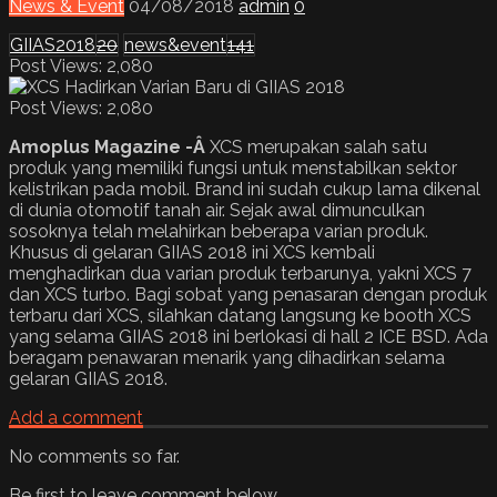
News & Event
04/08/2018
admin
0
GIIAS2018
20
news&event
141
Post Views: 2,080
Post Views:
2,080
Amoplus Magazine -Â
XCS merupakan salah satu
produk yang memiliki fungsi untuk menstabilkan sektor
kelistrikan pada mobil. Brand ini sudah cukup lama dikenal
di dunia otomotif tanah air. Sejak awal dimunculkan
sosoknya telah melahirkan beberapa varian produk.
Khusus di gelaran GIIAS 2018 ini XCS kembali
menghadirkan dua varian produk terbarunya, yakni XCS 7
dan XCS turbo.
Bagi sobat yang penasaran dengan produk
terbaru dari XCS, silahkan datang langsung ke booth XCS
yang selama GIIAS 2018 ini berlokasi di hall 2 ICE BSD. Ada
beragam penawaran menarik yang dihadirkan selama
gelaran GIIAS 2018.
Add a comment
No comments so far.
Be first to leave comment below.