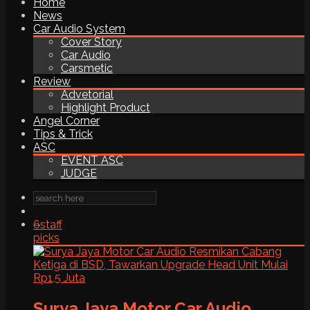
Home
News
Car Audio System
Cover Story
Car Audio
Carsmetic
Review
Advetorial
Highlight Product
Angel Corner
Tips & Trick
ASC
EVENT ASC
JUDGE
6
staff
picks
Surya Jaya Motor Car Audio