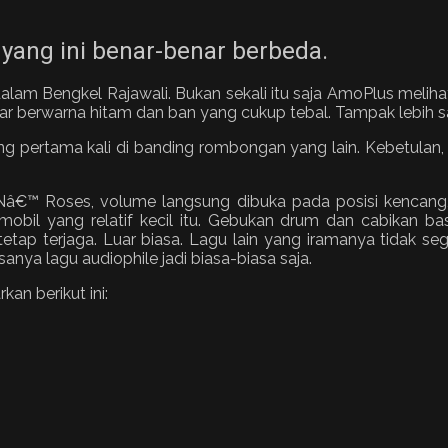
yang ini benar-benar berbeda.
am Bengkel Rajawali. Bukan sekali itu saja AmoPlus melihat m
ar berwarna hitam dan ban yang cukup tebal. Tampak lebih san
datang pertama kali di banding rombongan yang lain. Kebetu
â€™ Roses, volume langsung dibuka pada posisi kencang, 
obil yang relatif kecil itu. Gebukan drum dan cabikan bass
tetap terjaga. Luar biasa. Lagu lain yang iramanya tidak sega
nya lagu audiophile jadi biasa-biasa saja.
kan berikut ini: