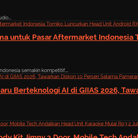
dio...
ama untuk Pasar Aftermarket Indonesia
ndonesia semakin kompetitif....
aru Berteknologi AI di GIIAS 2026, Ta
ody Kit Jimny 3 Door, Mobile Tech And