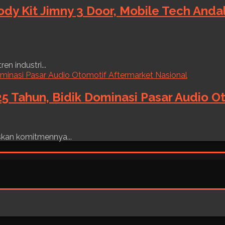
ody Kit Jimny 3 Door, Mobile Tech And
n industri...
5 Tahun, Bidik Dominasi Pasar Audio O
skan komitmennya...