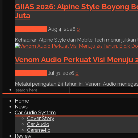
GIIAS 2026: Alpine Style Boyong B
Juta
News & Event
Aug 4, 2026
0
Kehadiran Alpine Style dan Mobile Tech menunjukkan tre
Venom Audio Perkuat Visi Menuju 2
News & Event
Jul 31, 2026
0
Melalui peringatan 24 tahun ini, Venom Audio menega
Home
News
Car Audio System
Cover Story
Car Audio
Carsmetic
Review