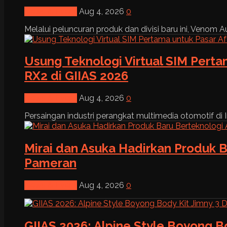
News & Event
Aug 4, 2026
0
Melalui peluncuran produk dan divisi baru ini, Venom Au
Usung Teknologi Virtual SIM Pert
RX2 di GIIAS 2026
News & Event
Aug 4, 2026
0
Persaingan industri perangkat multimedia otomotif di I
Mirai dan Asuka Hadirkan Produk B
Pameran
News & Event
Aug 4, 2026
0
GIIAS 2026: Alpine Style Boyong B