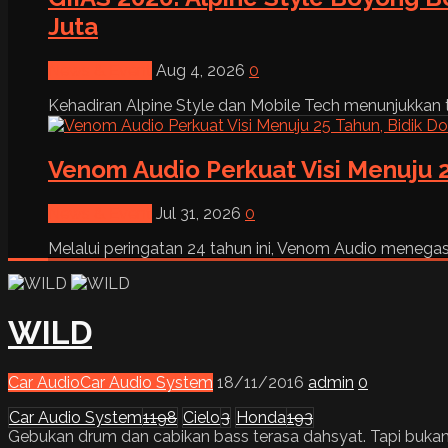
Juta
News & Event
Aug 4, 2026
0
Kehadiran Alpine Style dan Mobile Tech menunjukkan tre
Venom Audio Perkuat Visi Menuju 2
News & Event
Jul 31, 2026
0
Melalui peringatan 24 tahun ini, Venom Audio menega
WILD
Car Audio
Car Audio System
18/11/2016
admin
0
Car Audio System
1198
Cielo
3
Honda
193
Gebukan drum dan cabikan bass terasa dahsyat. Tapi bukan han