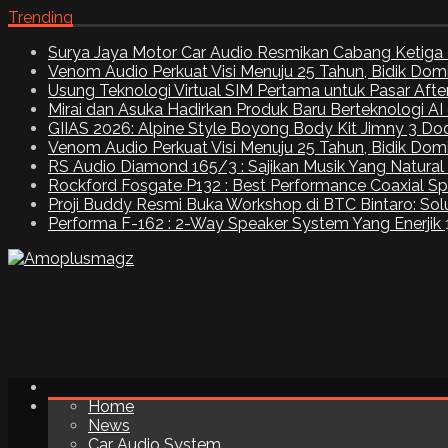
Trending
Surya Jaya Motor Car Audio Resmikan Cabang Ketiga 
Venom Audio Perkuat Visi Menuju 25 Tahun, Bidik Dom
Usung Teknologi Virtual SIM Pertama untuk Pasar Aft
Mirai dan Asuka Hadirkan Produk Baru Berteknologi A
GIIAS 2026: Alpine Style Boyong Body Kit Jimny 3 Do
Venom Audio Perkuat Visi Menuju 25 Tahun, Bidik Dom
RS Audio Diamond 165/3 : Sajikan Musik Yang Natural
Rockford Fosgate P132 : Best Performance Coaxial S
Proji Buddy Resmi Buka Workshop di BTC Bintaro: Solu
Performa F-162 : 2-Way Speaker System Yang Enerjik
Home
News
Car Audio System