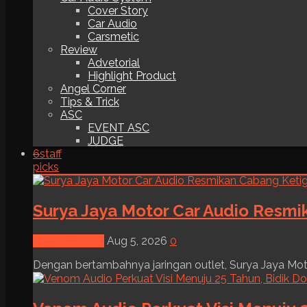
Cover Story
Car Audio
Carsmetic
Review
Advetorial
Highlight Product
Angel Corner
Tips & Trick
ASC
EVENT ASC
JUDGE
6
staff
picks
Surya Jaya Motor Car Audio Resmi
News & Event
Aug 5, 2026
0
Dengan bertambahnya jaringan outlet, Surya Jaya Moto