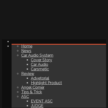
Home
News
Car Audio System
Cover Story
Car Audio
Carsmetic
Review
Advetorial
Highlight Product
Angel Corner
Tips & Trick
ASC
EVENT ASC
JUDGE