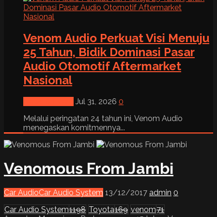
Venom Audio Perkuat Visi Menuju
25 Tahun, Bidik Dominasi Pasar
Audio Otomotif Aftermarket
Nasional
News & Event
Jul 31, 2026
0
Melalui peringatan 24 tahun ini, Venom Audio
menegaskan komitmennya...
Venomous From Jambi
Car Audio
Car Audio System
13/12/2017
admin
0
Car Audio System
1198
Toyota
169
venom
71