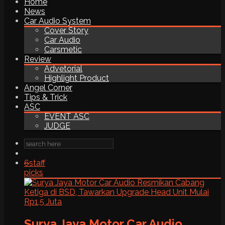
Home
News
Car Audio System
Cover Story
Car Audio
Carsmetic
Review
Advetorial
Highlight Product
Angel Corner
Tips & Trick
ASC
EVENT ASC
JUDGE
6
staff
picks
Surya Jaya Motor Car Audio