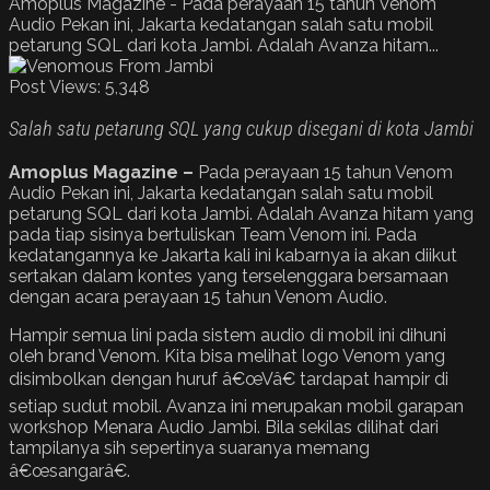
Amoplus Magazine - Pada perayaan 15 tahun Venom
Audio Pekan ini, Jakarta kedatangan salah satu mobil
petarung SQL dari kota Jambi. Adalah Avanza hitam...
Post Views:
5,348
Salah satu petarung SQL yang cukup disegani di kota Jambi
Amoplus Magazine –
Pada perayaan 15 tahun Venom
Audio Pekan ini, Jakarta kedatangan salah satu mobil
petarung SQL dari kota Jambi. Adalah Avanza hitam yang
pada tiap sisinya bertuliskan Team Venom ini. Pada
kedatangannya ke Jakarta kali ini kabarnya ia akan diikut
sertakan dalam kontes yang terselenggara bersamaan
dengan acara perayaan 15 tahun Venom Audio.
Hampir semua lini pada sistem audio di mobil ini dihuni
oleh brand Venom. Kita bisa melihat logo Venom yang
disimbolkan dengan huruf â€œVâ€ tardapat hampir di
setiap sudut mobil. Avanza ini merupakan mobil garapan
workshop Menara Audio Jambi. Bila sekilas dilihat dari
tampilanya sih sepertinya suaranya memang
â€œsangarâ€.