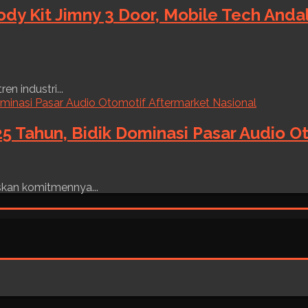
ody Kit Jimny 3 Door, Mobile Tech And
n industri...
5 Tahun, Bidik Dominasi Pasar Audio O
skan komitmennya...