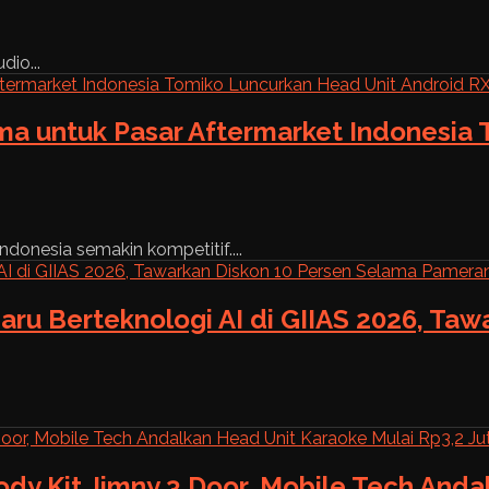
dio...
ama untuk Pasar Aftermarket Indonesia
ndonesia semakin kompetitif....
aru Berteknologi AI di GIIAS 2026, Ta
ody Kit Jimny 3 Door, Mobile Tech And