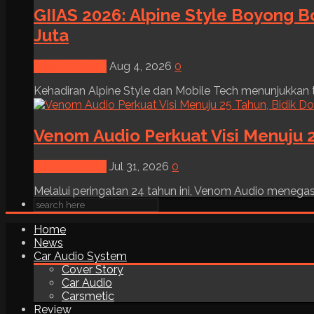
GIIAS 2026: Alpine Style Boyong B
Juta
News & Event
Aug 4, 2026
0
Kehadiran Alpine Style dan Mobile Tech menunjukkan tre
Venom Audio Perkuat Visi Menuju 2
News & Event
Jul 31, 2026
0
Melalui peringatan 24 tahun ini, Venom Audio menega
Home
News
Car Audio System
Cover Story
Car Audio
Carsmetic
Review