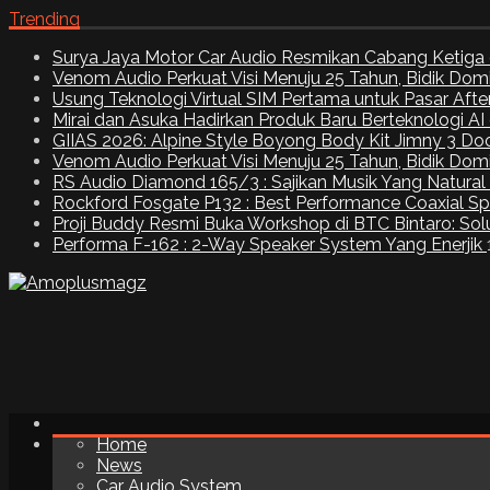
Trending
Surya Jaya Motor Car Audio Resmikan Cabang Ketiga 
Venom Audio Perkuat Visi Menuju 25 Tahun, Bidik Dom
Usung Teknologi Virtual SIM Pertama untuk Pasar Aft
Mirai dan Asuka Hadirkan Produk Baru Berteknologi A
GIIAS 2026: Alpine Style Boyong Body Kit Jimny 3 Do
Venom Audio Perkuat Visi Menuju 25 Tahun, Bidik Dom
RS Audio Diamond 165/3 : Sajikan Musik Yang Natural
Rockford Fosgate P132 : Best Performance Coaxial S
Proji Buddy Resmi Buka Workshop di BTC Bintaro: Solu
Performa F-162 : 2-Way Speaker System Yang Enerjik
Home
News
Car Audio System