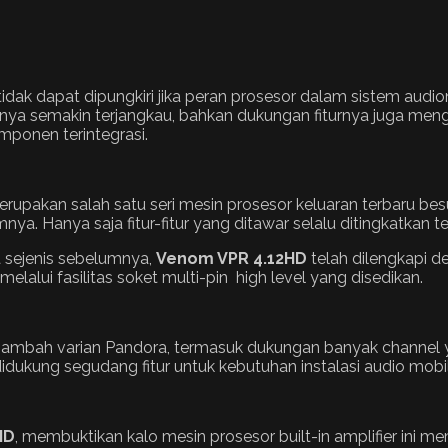
tidak dapat dipungkiri jika peran prosesor dalam sistem audi
ya semakin terjangkau, bahkan dukungan fiturnya juga mengi
mponen terintegrasi.
erupakan salah satu seri mesin prosesor keluaran terbaru be
ya. Hanya saja fitur-fitur yang ditawar selalu ditingkatkan t
sejenis sebelumnya,
Venom
VPR 4.12HD
telah dilengkapi d
lalui fasilitas soket multi-pin high level yang disedikan.
mbah varian Pandora, termasuk dukungan banyak channel yan
 didukung segudang fitur untuk kebutuhan instalasi audio mo
HD
, membuktikan kalo mesin prosesor built-in amplifier ini