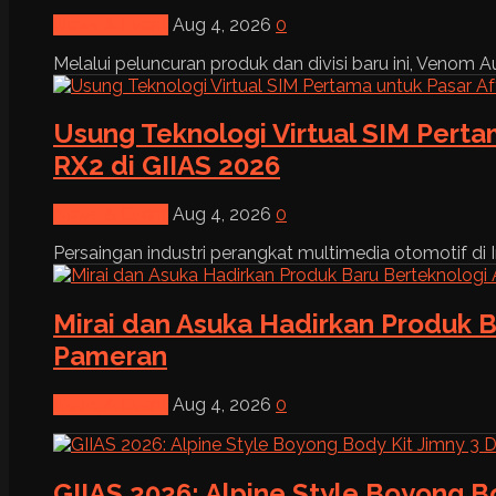
News & Event
Aug 4, 2026
0
Melalui peluncuran produk dan divisi baru ini, Venom Au
Usung Teknologi Virtual SIM Pert
RX2 di GIIAS 2026
News & Event
Aug 4, 2026
0
Persaingan industri perangkat multimedia otomotif di I
Mirai dan Asuka Hadirkan Produk B
Pameran
News & Event
Aug 4, 2026
0
GIIAS 2026: Alpine Style Boyong B