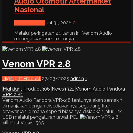
Audio Otomotif Aftermarket
Nasional
News & Event
Jul 31, 2026
0
Melalui peringatan 24 tahun ini, Venom Audio
menegaskan komitmennya...
Venom VPR 2.8
Highlight Product
27/03/2025
admin
1
Highlight Product
306
News
1321
Venom Audio Pandora
VPR-2.8
1
Venom Audio Pandora VPR-2.8 tentunya akan semakin
dimanjakan dengan disediakannya segudang fitur
ditawarkan, dimana seperti biasanya disiapkan jalur link
USB melalui pengaturan lewat PC...
Post Views:
505