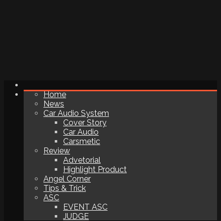
Home
News
Car Audio System
Cover Story
Car Audio
Carsmetic
Review
Advetorial
Highlight Product
Angel Corner
Tips & Trick
ASC
EVENT ASC
JUDGE