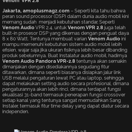
Venom VPR 2.8
Jakarta, amoplusmagz.com
– Seperti kita tahu bahwa
peran sound processor (DSP) dalam dunia audio mobil kini
memang sudah menjadi kebutuhan standar, Seperti
Venom Audio
VPR 2.4, untuk
Venom VPR 2.8
juga telah
built-in prosesor DSP yang dikemas dengan penguat daya
8 x 80 Watt. Tentunya membuat varian
Venom Audio
ini
mampu memenuhi kebutuhan sistem audio mobil lebih
efisien, wajar saja jika ukuran fisiknya lebih besar dibanding
produk sebelumnya. Buat Instalatur audio mobil, hadirnya
Venom Audio
Pandora VPR-2.8
tentunya akan semakin
dimanjakan dengan disediakannya segudang fitur
ditawarkan, dimana seperti biasanya disiapkan jalur link
USB melalui pengaturan lewat PC atau laptop, sehingga
dapat melakukan setting audio secara profesional, dimana
pengaturannya akan lebih rinci, dimana terdapat fungsi
ekualisasi 31-band termasuk penerapan fungsi crossover
setiap kanal yang tentunya sangat memudahkan Sang
Instaler, termasuk fitur time delay yang dapat diatur secara
independen.