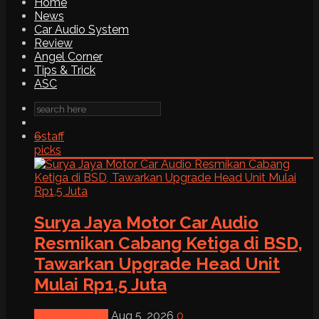
Home
News
Car Audio System
Review
Angel Corner
Tips & Trick
ASC
6
staff
picks
Surya Jaya Motor Car Audio
Resmikan Cabang Ketiga di BSD,
Tawarkan Upgrade Head Unit
Mulai Rp1,5 Juta
News & Event
Aug 5, 2026
0