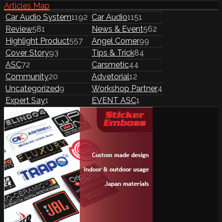
Articles Map
Car Audio System
1192
Car Audio
1151
Review
581
News & Event
562
Highlight Product
557
Angel Corner
99
Cover Story
93
Tips & Trick
84
ASC
72
Carsmetic
44
Community
20
Advetorial
12
Uncategorized
9
Workshop Partner
4
Expert Say
1
EVENT ASC
1