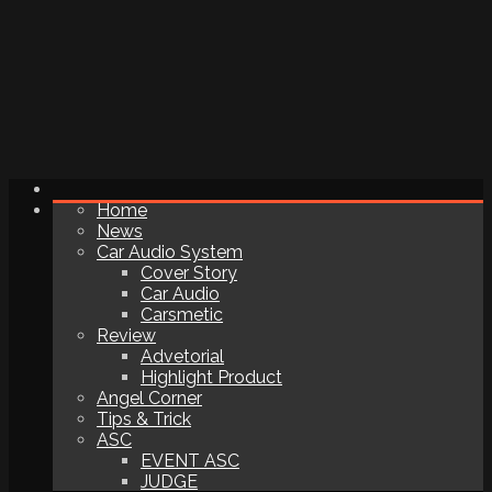
Home
News
Car Audio System
Cover Story
Car Audio
Carsmetic
Review
Advetorial
Highlight Product
Angel Corner
Tips & Trick
ASC
EVENT ASC
JUDGE