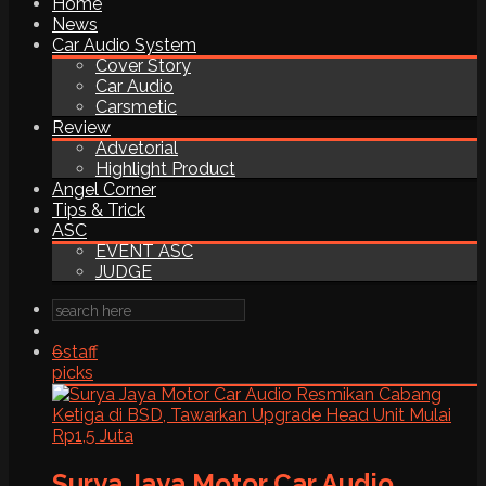
Home
News
Car Audio System
Cover Story
Car Audio
Carsmetic
Review
Advetorial
Highlight Product
Angel Corner
Tips & Trick
ASC
EVENT ASC
JUDGE
6
staff
picks
Surya Jaya Motor Car Audio