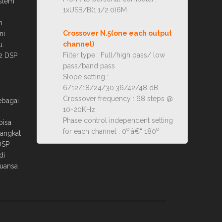
ystem
1xUSB/B(1.1/2.0)6M
h
Crossover N.5(one each output
ni
channel)
u.
Filter type : Full/high pass/ low
2 DSP
pass/band pass
Slope setting :
6/12/18/24/30.36/42/48 dB
Crossover frequency : 68 steps @
ebagai
10-20KHz
Phase control independent setting
bisa
o
o
for each channel : 0
â€“ 180
rangkat
DSP
di
nuansa