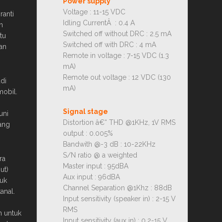
Power supply
Voltage : 11-15 VDC
ranti
Idling CurrentÂ : 0.4 A
n
Switched off without DRC : 2.5 mA
tu
Switched off with DRC : 4 mA
an
Remote in voltage : 7-15 VDC (1.3
mA)
Remote out voltage : 12 VDC (130
di
mA)
mobil.
Signal stage
uni
Distortion â€“ THD @1KHz, 1V RMS
uang
output : 0.005%
Bandwith @-3 dB : 10-22KHz
S/N ratio @ a weighted
ra
Master input : 95dBA
ut)
Aux input : 96dBA
uk
Channel Separation @1Khz : 88dB
anal.
Input sensitivity (speaker in) : 2-15 V
RMS
n untuk
Input sensitivity (aux in) : 0.2-15 V