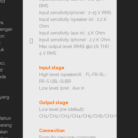
end
RMS
Input sensitivity(phone) : 2-15 V RMS
Input sensitivity (speaker in) : 2.2 K
a,
Ohm
dengan
Input sensitivity (aux in) : 5 K Ohm
ri.
Input sensitivity (phone) : 2.2 K Ohm
t
Max output level (RMS) @0.1% THD :
uk
4 V RMS
ci,
Input stage
nd
High level (speaker)Â : FL-FR-RL-
ada
RR-S UBL-SUBR
Low level (pre) : Aux in
 yang
Output stage
Low level pre (default) :
CH1/CH2/CH3/CH4/CH5/CH6/CH7/CH8
 tahun
barang
Connection
akan
From/to personal computer :