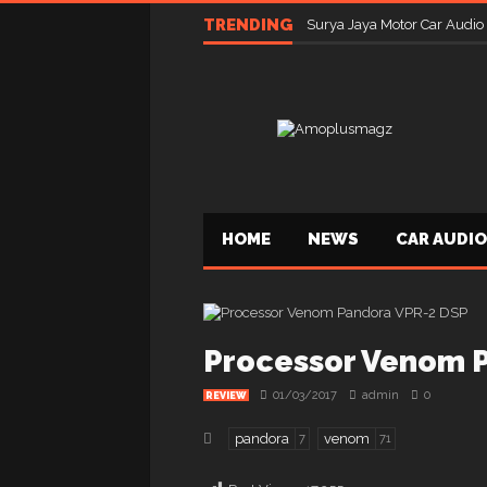
TRENDING
Surya Jaya Motor Car Audio
HOME
NEWS
CAR AUDIO
Processor Venom 
01/03/2017
admin
0
REVIEW
pandora
venom
7
71