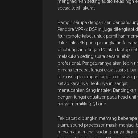
menghadirkan setting audio kelas high 
secara lebih akurat.
Hampir serupa dengan seri pendahuluny
Pandora VPR-2 DSP ini juga dilengkapi 
fitur remote kabel untuk pemilihan memo
Jalur link USB pada perangkat iniÂ dapa
dihubungkan dengan PC atau laptop unt
melakukan setting suara secara lebih
profesional. Pengaturannya akan lebih rin
dimana terdapat fungsi ekualisasi 31-ba
termasuk penerapan fungsi crossover p
setiap kanalnya. Tentunya ini sangat
memudahkan Sang Instaler. Bandingkan
dengan fungsi equalizer pada head unit
hanya memiliki 3-5 band.
Tak dapat dipungkiri memang beberapa
silam, sound processor masih menjadi 
mewah atau mahal, kadang hanya digun