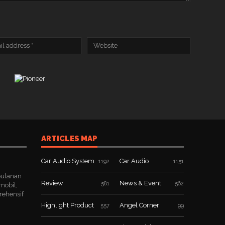
ARTICLES MAP
Car Audio System
Car Audio
1192
1151
bulanan
Review
News & Event
581
562
mobil,
rehensif
Highlight Product
Angel Corner
557
99