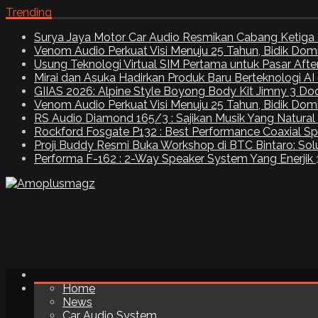
Trending
Surya Jaya Motor Car Audio Resmikan Cabang Ketiga 
Venom Audio Perkuat Visi Menuju 25 Tahun, Bidik Dom
Usung Teknologi Virtual SIM Pertama untuk Pasar Aft
Mirai dan Asuka Hadirkan Produk Baru Berteknologi A
GIIAS 2026: Alpine Style Boyong Body Kit Jimny 3 Do
Venom Audio Perkuat Visi Menuju 25 Tahun, Bidik Dom
RS Audio Diamond 165/3 : Sajikan Musik Yang Natural
Rockford Fosgate P132 : Best Performance Coaxial S
Proji Buddy Resmi Buka Workshop di BTC Bintaro: Solu
Performa F-162 : 2-Way Speaker System Yang Enerjik
Home
News
Car Audio System