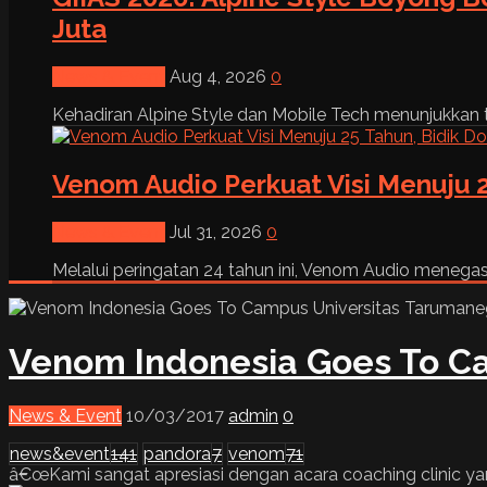
Juta
News & Event
Aug 4, 2026
0
Kehadiran Alpine Style dan Mobile Tech menunjukkan tre
Venom Audio Perkuat Visi Menuju 2
News & Event
Jul 31, 2026
0
Melalui peringatan 24 tahun ini, Venom Audio menega
Venom Indonesia Goes To C
News & Event
10/03/2017
admin
0
news&event
141
pandora
7
venom
71
â€œKami sangat apresiasi dengan acara coaching clinic y