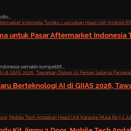
dio...
ama untuk Pasar Aftermarket Indonesia
ndonesia semakin kompetitif....
aru Berteknologi AI di GIIAS 2026, Ta
ody Kit Jimny 3 Door, Mobile Tech And