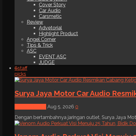
Cover Story
Car Audio
Carsmetic
Review
Advetorial
Highlight Product
Angel Corner
Tips & Trick
ASC
EVENT ASC
JUDGE
6
staff
picks
Surya Jaya Motor Car Audio Resmi
News & Event
Aug 5, 2026
0
Dengan bertambahnya jaringan outlet, Surya Jaya Moto