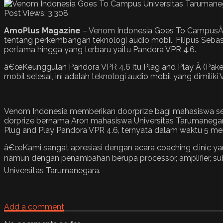
Post Views:
3,308
AmoPlus Magazine
– Venom Indonesia Goes To CampusÂ U
tentang perkembangan teknologi audio mobil. Filipus Seba
pertama hingga yang terbaru yaitu Pandora VPR 4.6.
â€œKeunggulan Pandora VPR 4.6 itu Plag and Play Â (Pak
mobil selesai, ini adalah teknologi audio mobil yang dimiliki
Venom Indonesia memberikan doorprize bagi mahasiswa se
dorprize bernama Aron mahasiswa Universitas Tarumanegara 
Plug and Play Pandora VPR 4.6, ternyata dalam waktu 5 men
â€œKami sangat apresiasi dengan acara coaching clinic y
namun dengan penambahan berupa processor, amplifier, subw
Universitas Tarumanegara.
Add a comment