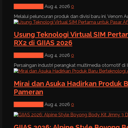
News & Event
Aug 4, 2026
0
Melalui peluncuran produk dan divisi baru ini, Venom Au
Usung Teknologi Virtual SIM Pert
RX2 di GIIAS 2026
News & Event
Aug 4, 2026
0
Persaingan industri perangkat multimedia otomotif di I
Mirai dan Asuka Hadirkan Produk B
Pameran
News & Event
Aug 4, 2026
0
GIIAS 2026: Alpine Style Boyong B