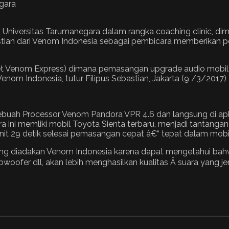
niversitas Tarumanegara dalam rangka coaching clinic, d
stian dari Venom Indonesia sebagai pembicara memberikan p
et Venom Express) dimana pemasangan upgrade audio mobil 
 Venom Indonesia, tutur Filipus Sebastian, Jakarta (9 /3/2017)
buah Processor Venom Pandora VPR 4.6 dan langsung di ap
ini memliki mobil Toyota Sienta terbaru, menjadi tantangan 
it 29 detik selesai pemasangan cepat â€“ tepat dalam mobil
ang diadakan Venom Indonesia karena dapat mengetahui bahw
oofer dll, akan lebih menghasilkan kualitas Â suara yang je