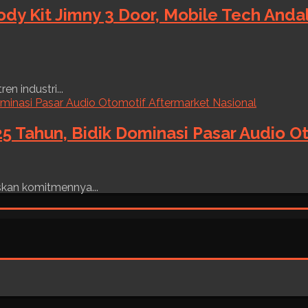
ody Kit Jimny 3 Door, Mobile Tech And
n industri...
5 Tahun, Bidik Dominasi Pasar Audio O
skan komitmennya...