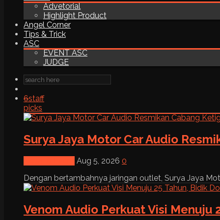
Advetorial
Highlight Product
Angel Corner
Tips & Trick
ASC
EVENT ASC
JUDGE
6
staff
picks
Surya Jaya Motor Car Audio Resmi
News & Event
Aug 5, 2026
0
Dengan bertambahnya jaringan outlet, Surya Jaya Moto
Venom Audio Perkuat Visi Menuju 2