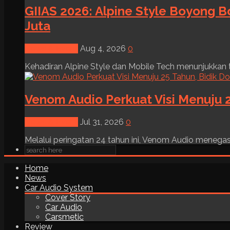
GIIAS 2026: Alpine Style Boyong B
Juta
News & Event
Aug 4, 2026
0
Kehadiran Alpine Style dan Mobile Tech menunjukkan tre
Venom Audio Perkuat Visi Menuju 2
News & Event
Jul 31, 2026
0
Melalui peringatan 24 tahun ini, Venom Audio menega
Home
News
Car Audio System
Cover Story
Car Audio
Carsmetic
Review