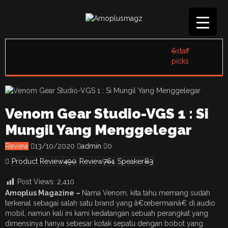
6
staff
picks
Venom Gear Studio-VGS 1 : Si
Mungil Yang Menggelegar
Review
13/10/2020
admin
0
Product Review
490
Review
761
Speaker
83
Post Views:
2,410
Amoplus Magazine –
Nama Venom, kita tahu memang sudah
terkenal sebagai salah satu brand yang â€œbermainâ€ di audio
mobil, namun kali ini kami kedatangan sebuah perangkat yang
dimensinya hanya sebesar kotak sepatu dengan bobot yang