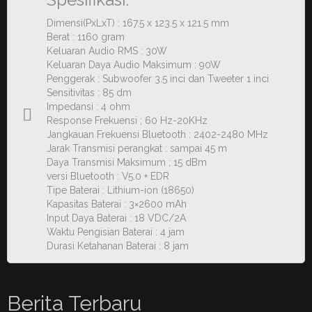
Dimensi(PxLxT) : 167.5 x 123.5 x 121.5 mm
Berat : 1160 gram
Keluaran Audio RMS : 30W
Keluaran Daya Audio Maksimum : 90W
Penggerak : Subwoofer 3.5 inci dan Tweeter 1 inci
Sensitivitas : 85 dm
Impedansi : 4 ohm
Response Frekuensi ; 60 Hz-20KHz
Jangkauan Frekuensi Bluetooth : 2402-2480 MHz
Jarak Transmisi perangkat : sampai 45 m
Daya Transmisi Maksimum ; 15 dBm
versi Bluetooth : V5.0 + EDR
Tipe Baterai : Lithium-ion (18650)
Kapasitas Baterai : 3×2600 mAh
Input Daya Baterai : 18 VDC/2A
Waktu Pengisian Baterai : 4 jam
Durasi Ketahanan Baterai : 8 jam
Berita Terbaru