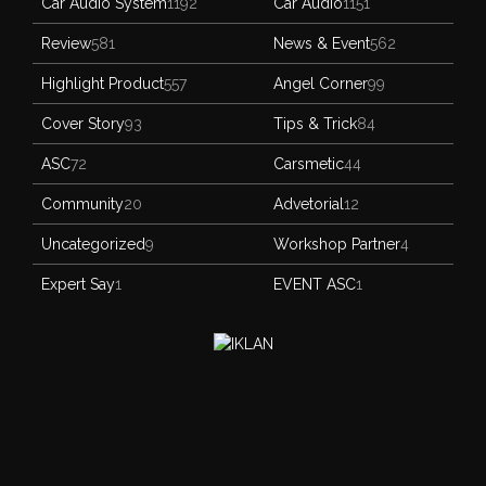
Car Audio System
1192
Car Audio
1151
Review
581
News & Event
562
Highlight Product
557
Angel Corner
99
Cover Story
93
Tips & Trick
84
ASC
72
Carsmetic
44
Community
20
Advetorial
12
Uncategorized
9
Workshop Partner
4
Expert Say
1
EVENT ASC
1