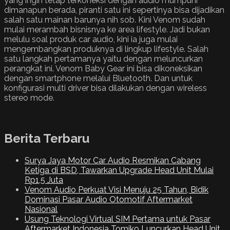
yang ingin tetap terkoneksi dengan audio mumpuni
dimanapun berada, piranti satu ini sepertinya bisa dijadikan
salah satu mainan barunya nih sob. Kini Venom sudah
mulai merambah bisnisnya ke area lifestyle. Jadi bukan
melulu soal produk car audio, kini ia juga mulai
mengembangkan produknya di lingkup lifestyle. Salah
satu langkah pertamanya yaitu dengan meluncurkan
perangkat ini. Venom Baby Gear ini bisa dikoneksikan
dengan smartphone melalui Bluetooth. Dan untuk
konfigurasi multi driver bisa dilakukan dengan wireless
stereo mode.
Berita Terbaru
Surya Jaya Motor Car Audio Resmikan Cabang
Ketiga di BSD, Tawarkan Upgrade Head Unit Mulai
Rp1,5 Juta
Venom Audio Perkuat Visi Menuju 25 Tahun, Bidik
Dominasi Pasar Audio Otomotif Aftermarket
Nasional
Usung Teknologi Virtual SIM Pertama untuk Pasar
Aftermarket Indonesia Tomiko Luncurkan Head Unit