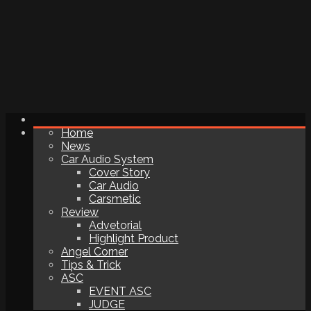
Home
News
Car Audio System
Cover Story
Car Audio
Carsmetic
Review
Advetorial
Highlight Product
Angel Corner
Tips & Trick
ASC
EVENT ASC
JUDGE