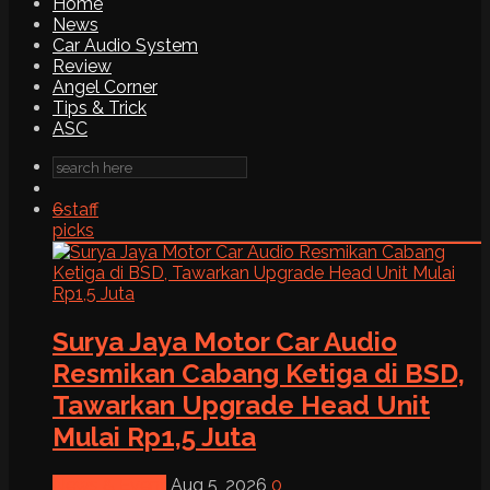
Home
News
Car Audio System
Review
Angel Corner
Tips & Trick
ASC
6
staff
picks
Surya Jaya Motor Car Audio
Resmikan Cabang Ketiga di BSD,
Tawarkan Upgrade Head Unit
Mulai Rp1,5 Juta
News & Event
Aug 5, 2026
0