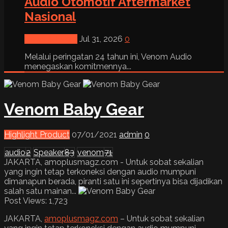
Audio Otomotif Aftermarket
Nasional
News & Event
Jul 31, 2026
0
Melalui peringatan 24 tahun ini, Venom Audio
menegaskan komitmennya...
Venom Baby Gear
Highlight Product
07/01/2021
admin
0
audio
2
Speaker
83
venom
71
JAKARTA, amoplusmagz.com - Untuk sobat sekalian
yang ingin tetap terkoneksi dengan audio mumpuni
dimanapun berada, piranti satu ini sepertinya bisa dijadikan
salah satu mainan...
Post Views:
1,723
JAKARTA,
amoplusmagz.com
– Untuk sobat sekalian