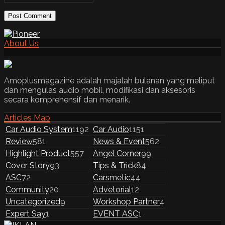
About Us
Amoplusmagazine adalah majalah bulanan yang meliput
dan mengulas audio mobil, modifikasi dan aksesoris
secara komprehensif dan menarik.
Articles Map
Car Audio System
1192
Car Audio
1151
Review
581
News & Event
562
Highlight Product
557
Angel Corner
99
Cover Story
93
Tips & Trick
84
ASC
72
Carsmetic
44
Community
20
Advetorial
12
Uncategorized
9
Workshop Partner
4
Expert Say
1
EVENT ASC
1