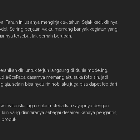
. Tahun ini usianya menginjak 25 tahun. Sejak kecil dirinya
odel. Seiring berjalan waktu memang banyak kegiatan yang
iannya tersebut tak pernah berubah.
ranikan diri untuk terjun langsung di dunia modeling.
eluti. â€œPada dasarnya memang aku suka foto sih, jadi
 aja, selain bisa nyalurin hobi aku juga bisa dapet fee dari
 kini Valenska juga mulai melebatkan sayapnya dengan
ain yang diantaranya sebagai desainer kebaya pengantin,
u produk.