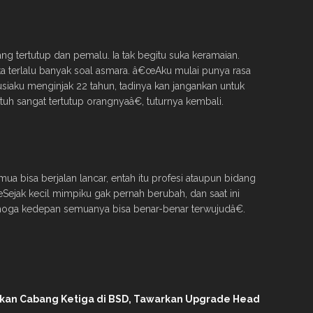
ang tertutup dan pemalu. Ia tak begitu suka keramaian.
erita terlalu banyak soal asmara. â€œAku mulai punya rasa
 usiaku menginjak 22 tahun, tadinya kan jangankan untuk
tuh sangat tertutup orangnyaâ€, tuturnya kembali.
mua bisa berjalan lancar, entah itu profesi ataupun bidang
œSejak kecil mimpiku gak pernah berubah, dan saat ini
oga kedepan semuanya bisa benar-benar terwujudâ€.
ikan Cabang Ketiga di BSD, Tawarkan Upgrade Head