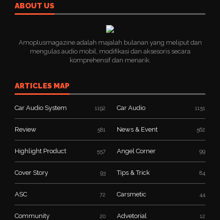
ABOUT US
Amoplusmagazine adalah majalah bulanan yang meliput dan
mengulas audio mobil, modifikasi dan aksesoris secara
komprehensif dan menarik.
ARTICLES MAP
Car Audio System
Car Audio
1192
1151
Review
News & Event
581
562
Highlight Product
Angel Corner
557
99
Cover Story
Tips & Trick
93
84
ASC
Carsmetic
72
44
Community
Advetorial
20
12