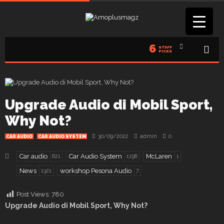
6
STAFF
PICKS
Upgrade Audio di Mobil Sport,
Why Not?
30/09/2022
admin
0
CAR AUDIO
CAR AUDIO SYSTEM
Car audio
Car Audio System
McLaren
621
1198
1
News
workshop Pesona Audio
1321
7
Post Views:
780
Upgrade
A
udio di
M
obil
S
port,
W
hy
N
ot?